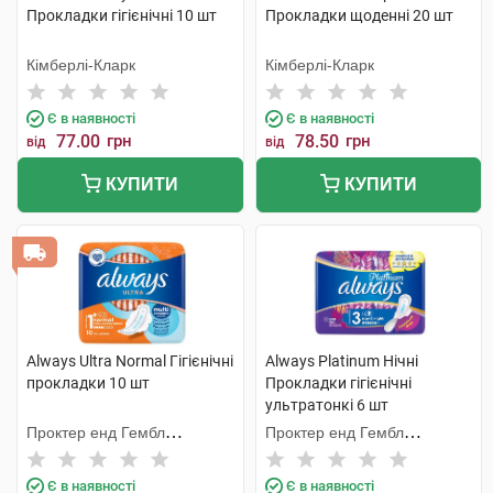
Прокладки гігієнічні 10 шт
Прокладки щоденні 20 шт
Кімберлі-Кларк
Кімберлі-Кларк
Є в наявності
Є в наявності
77.00
грн
78.50
грн
від
від
КУПИТИ
КУПИТИ
Always Ultra Normal Гігієнічні
Always Platinum Нічні
прокладки 10 шт
Прокладки гігієнічні
ультратонкі 6 шт
Проктер енд Гембл
Проктер енд Гембл
Мануфекчурінг
Мануфекчурінг
Є в наявності
Є в наявності