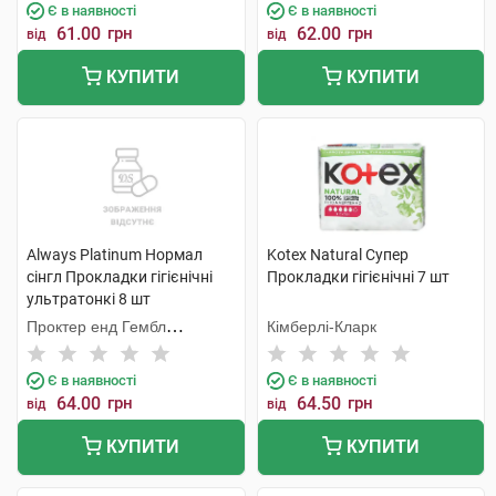
Є в наявності
Є в наявності
61.00
грн
62.00
грн
від
від
КУПИТИ
КУПИТИ
Always Platinum Нормал
Kotex Natural Супер
сінгл Прокладки гігієнічні
Прокладки гігієнічні 7 шт
ультратонкі 8 шт
Проктер енд Гембл
Кімберлі-Кларк
Мануфекчурінг
Є в наявності
Є в наявності
64.00
грн
64.50
грн
від
від
КУПИТИ
КУПИТИ