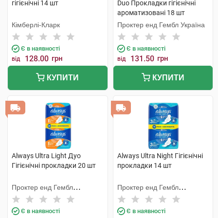
гігієнічні 14 шт
Duo Прокладки гігієнічні
ароматизовані 18 шт
Кімберлі-Кларк
Проктер енд Гембл Україна
Є в наявності
Є в наявності
128.00
грн
131.50
грн
від
від
КУПИТИ
КУПИТИ
Always Ultra Light Дуо
Always Ultra Night Гігієнічні
Гігієнічні прокладки 20 шт
прокладки 14 шт
Проктер енд Гембл
Проктер енд Гембл
Мануфекчурінг
Мануфекчурінг
Є в наявності
Є в наявності