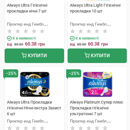
Always Ultra Гігієнічні
Always Ultra Light Гігієнічні
прокладки нічні 7 шт
прокладки 10 шт
Проктер енд Гембл
Проктер енд Гембл
Мануфекчурінг
Мануфекчурінг
Є в наявності
Є в наявності
60.38
60.38
грн
грн
від
80.50
від
80.50
КУПИТИ
КУПИТИ
−25%
−25%
Always Ultra Прокладки
Always Platinum Супер плюс
гігієнічні Нічні екстра Захист
Прокладки гігієнічні
6 шт
ультратонкі 7 шт
Проктер енд Гембл
Проктер енд Гембл
Мануфекчурінг
Мануфекчурінг