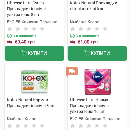
Libresse Ultra Супер
Kotex Natural Прокладки
Прокладки гігієнічні
гігієнічні нічні 6 шт
ультратонкі 8 шт
ЕсСіЕй Хайджин Продактс
Кімберлі-Кларк
Є в наявності
Є в наявності
60.40
грн
61.00
грн
від
від
КУПИТИ
КУПИТИ
Kotex Natural Нормал
Libresse Ultra Нормал
Прокладки гігієнічні 8 шт
Прокладки гігієнічні
ультратонкі 10 шт
Кімберлі-Кларк
ЕсСіЕй Хайджин Продактс