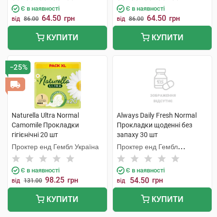
Є в наявності
Є в наявності
64.50
64.50
грн
грн
від
86.00
від
86.00
КУПИТИ
КУПИТИ
−25%
Naturella Ultra Normal
Always Daily Fresh Normal
Camomile Прокладки
Прокладки щоденні без
гігієнічні 20 шт
запаху 30 шт
Проктер енд Гембл Україна
Проктер енд Гембл
Мануфекчурінг
Є в наявності
Є в наявності
98.25
грн
54.50
грн
від
131.00
від
КУПИТИ
КУПИТИ