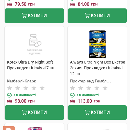
79.50
грн
84.00
грн
від
від
КУПИТИ
КУПИТИ
Kotex Ultra Dry Night Soft
Always Ultra Night Deo Екстра
Прокладки гігієнічні 7 шт
Захист Прокладки гігієнічні
12 шт
Кімберлі-Кларк
Проктер енд Гембл
Мануфекчурінг
Є в наявності
Є в наявності
98.00
грн
113.00
грн
від
від
КУПИТИ
КУПИТИ