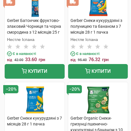
Gerber Батончик фруктово-
Gerber Снеки кукурудзяні з
злаковий Чорниця та чорна
полуницею та бананом з 7
смородина з 12 місяців 25 г
місяців 28 г 1 пачка
Нестле Іспана
Нестле Іспана
Є в наявності
Є в наявності
33.60
76.32
грн
грн
від
42.00
від
95.40
КУПИТИ
КУПИТИ
−20%
−20%
Gerber Снеки кукурудзяні з 7
Gerber Organic Снеки-
місяців 28 г 1 пачка
гризунці пшенично-
кукурудзяні з бананом з 10