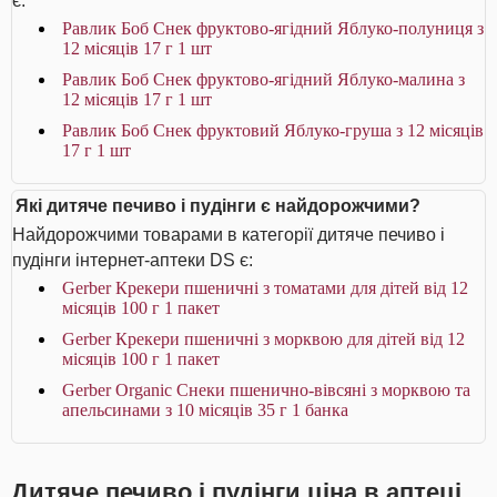
є:
Равлик Боб Снек фруктово-ягідний Яблуко-полуниця з
12 місяців 17 г 1 шт
Равлик Боб Снек фруктово-ягідний Яблуко-малина з
12 місяців 17 г 1 шт
Равлик Боб Снек фруктовий Яблуко-груша з 12 місяців
17 г 1 шт
Які дитяче печиво і пудінги є найдорожчими?
Найдорожчими товарами в категорії дитяче печиво і
пудінги інтернет-аптеки DS є:
Gerber Крекери пшеничні з томатами для дітей від 12
місяців 100 г 1 пакет
Gerber Крекери пшеничні з морквою для дітей від 12
місяців 100 г 1 пакет
Gerber Organic Снеки пшенично-вівсяні з морквою та
апельсинами з 10 місяців 35 г 1 банка
Дитяче печиво і пудінги ціна в аптеці