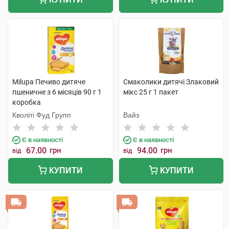
Milupa Печиво дитяче
Смаколики дитячі Злаковий
пшеничне з 6 місяців 90 г 1
мікс 25 г 1 пакет
коробка
Кволіті Фуд Групп
Вайз
Є в наявності
Є в наявності
67.00
грн
94.00
грн
від
від
КУПИТИ
КУПИТИ