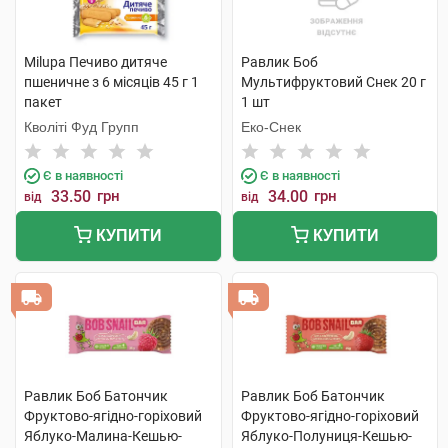
Milupa Печиво дитяче
Равлик Боб
пшеничне з 6 місяців 45 г 1
Мультифруктовий Cнек 20 г
пакет
1 шт
Кволіті Фуд Групп
Еко-Снек
Є в наявності
Є в наявності
33.50
грн
34.00
грн
від
від
КУПИТИ
КУПИТИ
Равлик Боб Батончик
Равлик Боб Батончик
Фруктово-ягідно-горіховий
Фруктово-ягідно-горіховий
Яблуко-Малина-Кешью-
Яблуко-Полуниця-Кешью-