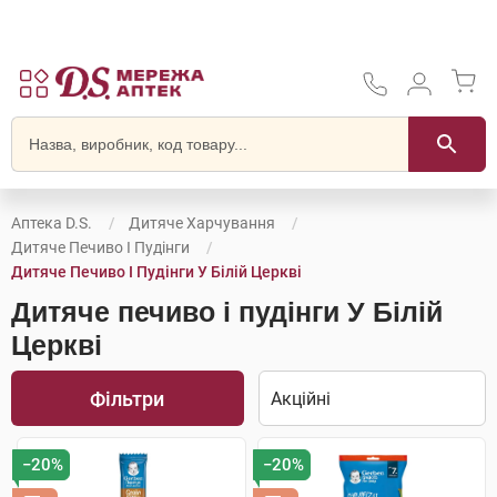
Аптека D.S.
Дитяче Харчування
Дитяче Печиво І Пудінги
Дитяче Печиво І Пудінги У Білій Церкві
Дитяче печиво і пудінги У Білій
Церкві
Фільтри
−20%
−20%