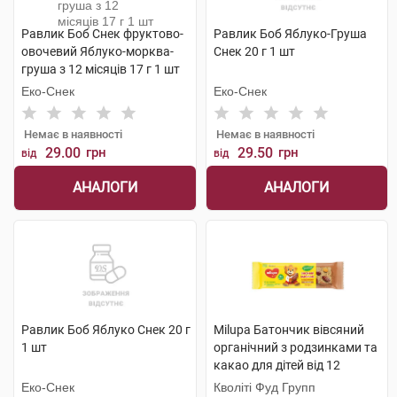
Равлик Боб Снек фруктово-
Равлик Боб Яблуко-Груша
овочевий Яблуко-морква-
Снек 20 г 1 шт
груша з 12 місяців 17 г 1 шт
Еко-Снек
Еко-Снек
Немає в наявності
Немає в наявності
29.00
грн
29.50
грн
від
від
АНАЛОГИ
АНАЛОГИ
Равлик Боб Яблуко Снек 20 г
Milupa Батончик вівсяний
1 шт
органічний з родзинками та
какао для дітей від 12
місяців 20 г
Еко-Снек
Кволіті Фуд Групп