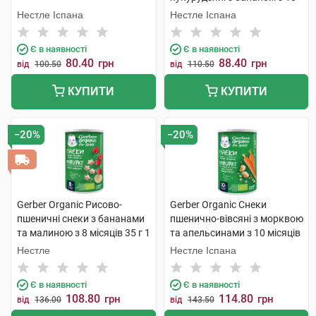
місяців 28 г 1 пачка
Нестле Іспана
Нестле Іспана
Є в наявності
Є в наявності
80.40
88.40
грн
грн
від
100.50
від
110.50
КУПИТИ
КУПИТИ
−20%
−20%
Gerber Organic Рисово-
Gerber Organic Снеки
пшеничні снеки з бананами
пшенично-вівсяні з морквою
та малиною з 8 місяців 35 г 1
та апельсинами з 10 місяців
банка
35 г 1 банка
Нестле
Нестле Іспана
Є в наявності
Є в наявності
108.80
114.80
грн
грн
від
136.00
від
143.50