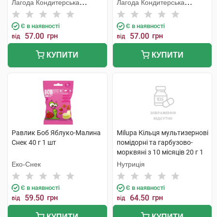
Лагода Кондитерська
Лагода Кондитерська
Фабрика
Фабрика
Є в наявності
Є в наявності
57.00
грн
57.00
грн
від
від
КУПИТИ
КУПИТИ
Равлик Боб Яблуко-Малина
Milupa Кільця мультизернові
Снек 40 г 1 шт
помідорні та гарбузово-
морквяні з 10 місяців 20 г 1
пакет
Еко-Снек
Нутриція
Є в наявності
Є в наявності
59.50
грн
64.50
грн
від
від
КУПИТИ
КУПИТИ