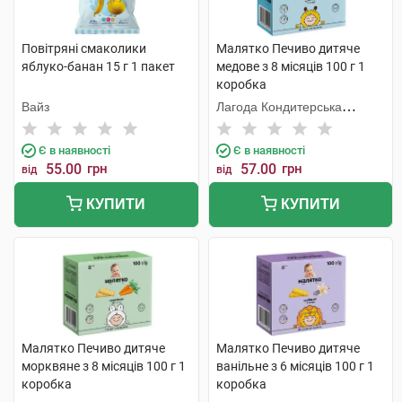
Повітряні смаколики
Малятко Печиво дитяче
яблуко-банан 15 г 1 пакет
медове з 8 місяців 100 г 1
коробка
Вайз
Лагода Кондитерська
Фабрика
Є в наявності
Є в наявності
55.00
грн
57.00
грн
від
від
КУПИТИ
КУПИТИ
Малятко Печиво дитяче
Малятко Печиво дитяче
морквяне з 8 місяців 100 г 1
ванільне з 6 місяців 100 г 1
коробка
коробка