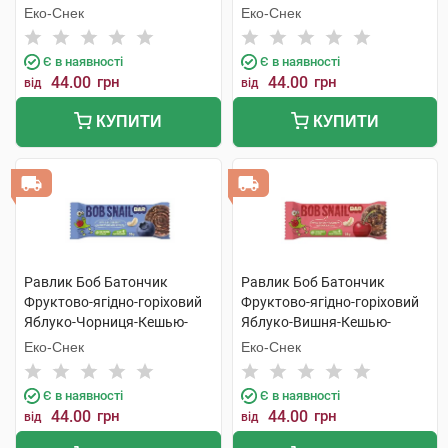
Криспи Кіноа 35 г 1 шт
Криспи Кіноа 35 г 1 шт
Еко-Снек
Еко-Снек
Є в наявності
Є в наявності
44.00
грн
44.00
грн
від
від
КУПИТИ
КУПИТИ
Равлик Боб Батончик
Равлик Боб Батончик
Фруктово-ягідно-горіховий
Фруктово-ягідно-горіховий
Яблуко-Чорниця-Кешью-
Яблуко-Вишня-Кешью-
Криспи Кіноа 35 г 1 шт
Криспи Кіноа 35 г 1 шт
Еко-Снек
Еко-Снек
Є в наявності
Є в наявності
44.00
грн
44.00
грн
від
від