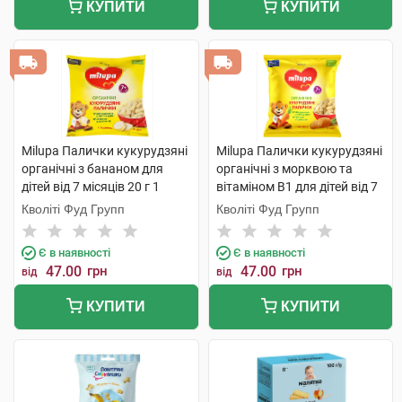
КУПИТИ
КУПИТИ
Milupa Палички кукурудзяні
Milupa Палички кукурудзяні
органічні з бананом для
органічні з морквою та
дітей від 7 місяців 20 г 1
вітаміном В1 для дітей від 7
пакет
місяців 20 г 1 пакет
Кволіті Фуд Групп
Кволіті Фуд Групп
Є в наявності
Є в наявності
47.00
грн
47.00
грн
від
від
КУПИТИ
КУПИТИ