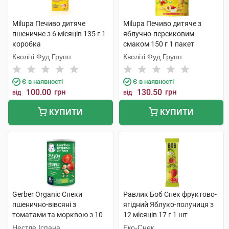
Milupa Печиво дитяче
Milupa Печиво дитяче з
пшеничне з 6 місяців 135 г 1
яблучно-персиковим
коробка
смаком 150 г 1 пакет
Кволіті Фуд Групп
Кволіті Фуд Групп
Є в наявності
Є в наявності
100.00
грн
130.50
грн
від
від
КУПИТИ
КУПИТИ
Gerber Organic Снеки
Равлик Боб Снек фруктово-
пшенично-вівсяні з
ягідний Яблуко-полуниця з
томатами та морквою з 10
12 місяців 17 г 1 шт
місяців 35 г 1 банка
Нестле Іспана
Еко-Снек