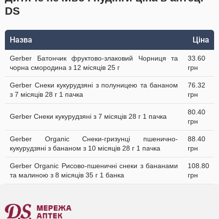
DS
Назва
Ціна
Gerber Батончик фруктово-злаковий Чорниця та
33.60
чорна смородина з 12 місяців 25 г
грн
Gerber Снеки кукурудзяні з полуницею та бананом
76.32
з 7 місяців 28 г 1 пачка
грн
80.40
Gerber Снеки кукурудзяні з 7 місяців 28 г 1 пачка
грн
Gerber Organic Снеки-гризунці пшенично-
88.40
кукурудзяні з бананом з 10 місяців 28 г 1 пачка
грн
Gerber Organic Рисово-пшеничні снеки з бананами
108.80
та малиною з 8 місяців 35 г 1 банка
грн