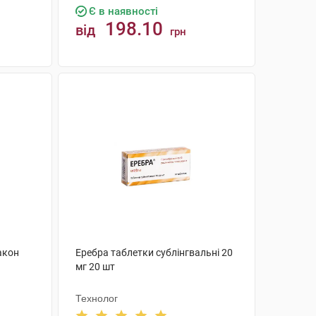
Є в наявності
198.10
від
грн
КУПИТИ
акон
Еребра таблетки сублінгвальні 20
мг 20 шт
Технолог