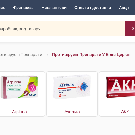
нас
Франшиза
Наші аптеки
Оплата і доставка
Акції
З
отивірусні Препарати
Противірусні Препарати У Білій Церкві
Агріппа
Азельта
АКК