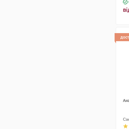
ві
дос
Ан
Са