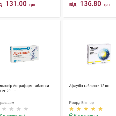
131.00
136.80
д
від
грн
грн
КУПИТИ
КУПИТИ
икловір Астрафарм таблетки
Афлубін таблетки 12 шт
 мг 20 шт
трафарм
Ріхард Біттнер
Є в наявності
Є в наявності