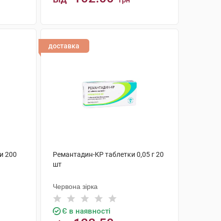
грн
КУПИТИ
доставка
и 200
Ремантадин-КР таблетки 0,05 г 20
шт
Червона зірка
Є в наявності