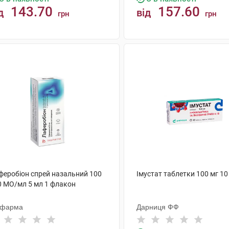
143.70
157.60
д
від
грн
грн
КУПИТИ
КУПИТИ
феробіон спрей назальний 100
Імустат таблетки 100 мг 10
0 МО/мл 5 мл 1 флакон
офарма
Дарниця ФФ