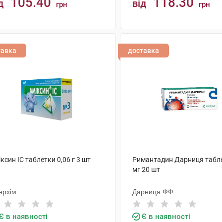
105.40
118.30
д
від
грн
грн
КУПИТИ
КУПИТИ
тавка
доставка
ксин IC таблетки 0,06 г 3 шт
Римантадин Дарниця табл
мг 20 шт
ерхім
Дарниця ФФ
Є в наявності
Є в наявності