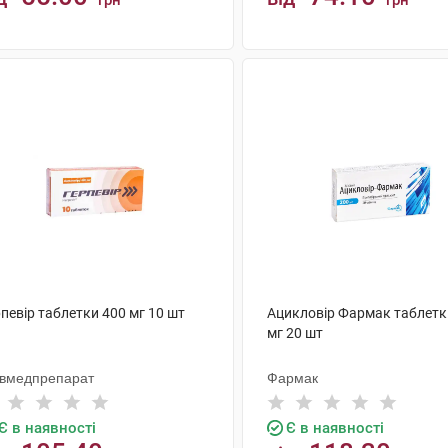
грн
грн
КУПИТИ
КУПИТИ
певір таблетки 400 мг 10 шт
Ацикловір Фармак таблетк
мг 20 шт
ївмедпрепарат
Фармак
Є в наявності
Є в наявності