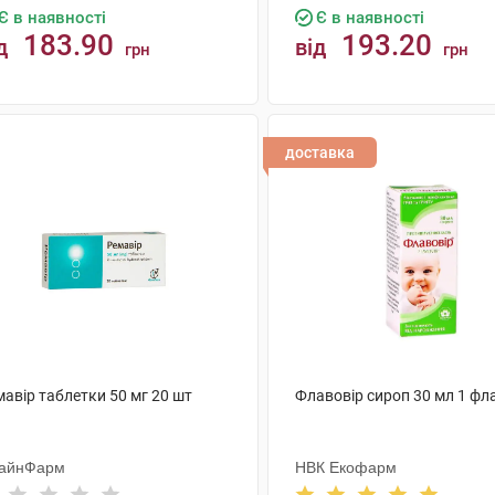
Є в наявності
Є в наявності
183.90
193.20
д
від
грн
грн
КУПИТИ
КУПИТИ
доставка
авір таблетки 50 мг 20 шт
Флавовір сироп 30 мл 1 фл
айнФарм
НВК Екофарм