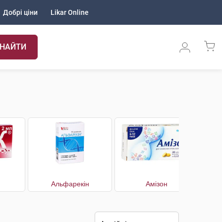
Добрі ціни
Likar Online
НАЙТИ
Альфарекін
Амізон