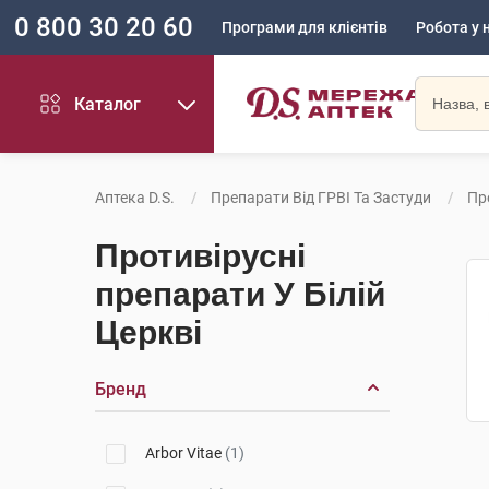
0 800 30 20 60
Програми для клієнтів
Робота у 
Каталог
Аптека D.S.
Препарати Від ГРВІ Та Застуди
Пр
Противірусні
препарати У Білій
Церкві
Бренд
Arbor Vitae
(1)