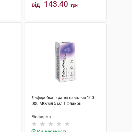
143.40
від
грн
КУПИТИ
Лаферобіон краплі назальні 100
000 МО/мл 5 мл 1 флакон
Біофарма
Є в наявності