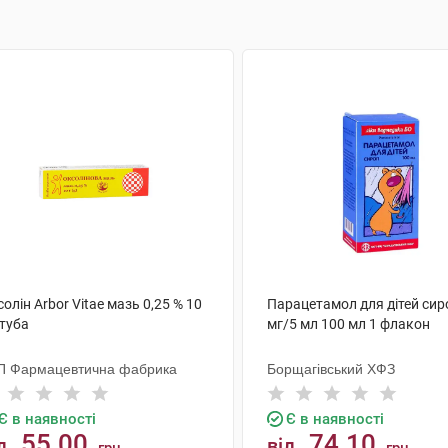
олін Arbor Vitae мазь 0,25 % 10
Парацетамол для дітей сир
 туба
мг/5 мл 100 мл 1 флакон
П Фармацевтична фабрика
Борщагівський ХФЗ
Є в наявності
Є в наявності
55.00
74.10
д
від