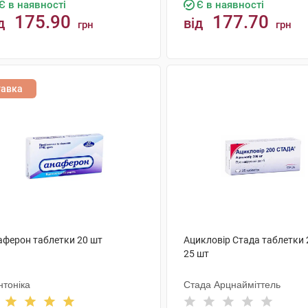
Є в наявності
Є в наявності
175.90
177.70
д
від
грн
грн
КУПИТИ
КУПИТИ
тавка
аферон таблетки 20 шт
Ацикловір Стада таблетки 
25 шт
нтоніка
Стада Арцнайміттель