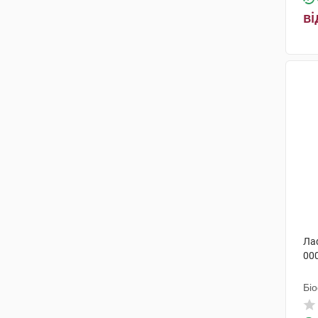
Фармасайнс
(1)
ві
Валартін Фарма
(1)
Лекхім-Харків
(1)
Пфайзер Італія
(1)
Ла
00
Бі