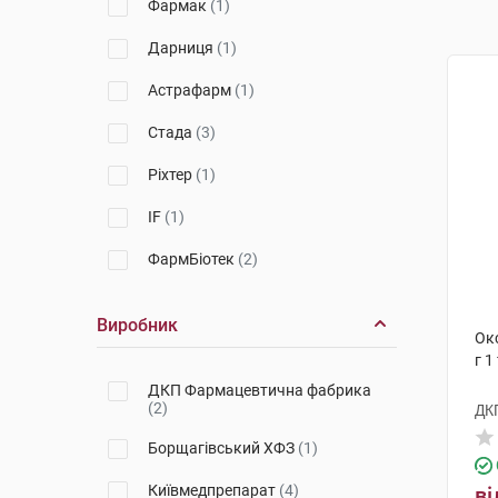
Фармак
(1)
Дарниця
(1)
Астрафарм
(1)
Стада
(3)
Ріхтер
(1)
IF
(1)
ФармБіотек
(2)
Виробник
Окс
г 1
ДКП Фармацевтична фабрика
(2)
ДК
Борщагівський ХФЗ
(1)
Київмедпрепарат
(4)
ві