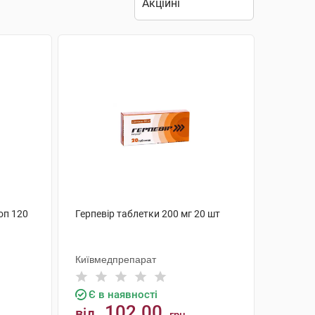
оп 120
Герпевір таблетки 200 мг 20 шт
Київмедпрепарат
Є в наявності
102.00
від