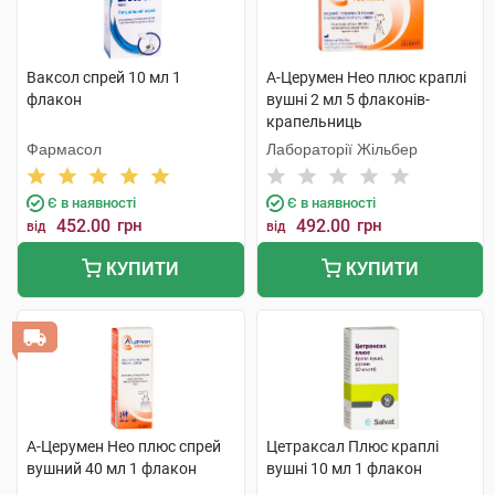
Ваксол спрей 10 мл 1
А-Церумен Нео плюс краплі
флакон
вушні 2 мл 5 флаконів-
крапельниць
Фармасол
Лабораторії Жільбер
Є в наявності
Є в наявності
452.00
грн
492.00
грн
від
від
КУПИТИ
КУПИТИ
А-Церумен Нео плюс спрей
Цетраксал Плюс краплі
вушний 40 мл 1 флакон
вушні 10 мл 1 флакон