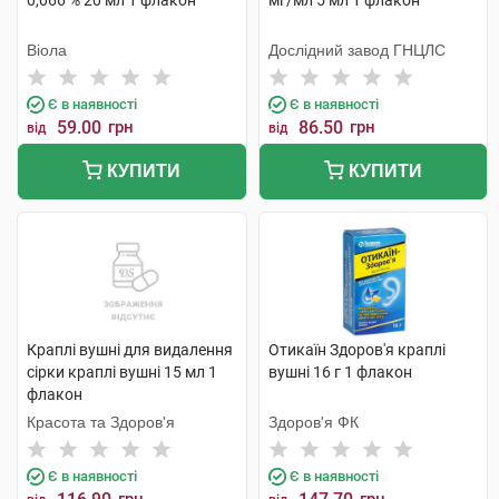
0,066 % 20 мл 1 флакон
мг/мл 5 мл 1 флакон
Віола
Дослідний завод ГНЦЛС
Є в наявності
Є в наявності
59.00
грн
86.50
грн
від
від
КУПИТИ
КУПИТИ
Краплі вушні для видалення
Отикаїн Здоров'я краплі
сірки краплі вушні 15 мл 1
вушні 16 г 1 флакон
флакон
Красота та Здоров'я
Здоров'я ФК
Є в наявності
Є в наявності