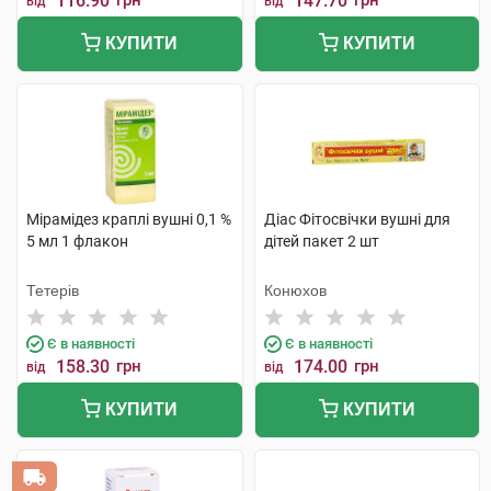
116.90
грн
147.70
грн
від
від
КУПИТИ
КУПИТИ
Мірамідез краплі вушні 0,1 %
Діас Фітосвічки вушні для
5 мл 1 флакон
дітей пакет 2 шт
Тетерів
Конюхов
Є в наявності
Є в наявності
158.30
грн
174.00
грн
від
від
КУПИТИ
КУПИТИ