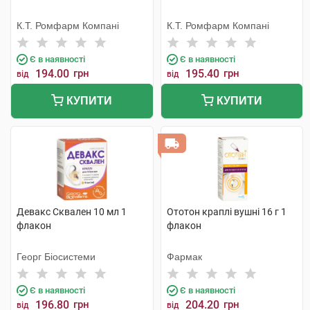
К.Т. Ромфарм Компані
К.Т. Ромфарм Компані
Є в наявності
Є в наявності
194.00
грн
195.40
грн
від
від
КУПИТИ
КУПИТИ
Девакс Сквален 10 мл 1
Ототон краплі вушні 16 г 1
флакон
флакон
Георг Біосистеми
Фармак
Є в наявності
Є в наявності
196.80
грн
204.20
грн
від
від