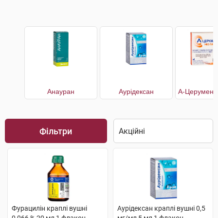
Анауран
Аурiдексан
Фільтри
Фурацилін краплі вушні
Аурiдексан краплі вушні 0,5