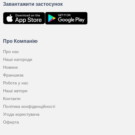
Завантажити застосунок
Про Компанію
Про нас
Наші нагороди
Новини
Франшиза
Робота у нас
Наші автори
Контакти
Політика конфіденційності
Угода користувача
Оферта