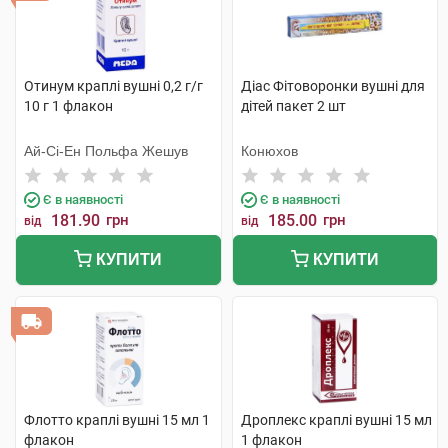
Отинум краплі вушні 0,2 г/г
Діас Фітоворонки вушні для
10 г 1 флакон
дітей пакет 2 шт
Ай-Сі-Ен Польфа Жешув
Конюхов
Є в наявності
Є в наявності
181.90
грн
185.00
грн
від
від
КУПИТИ
КУПИТИ
Флотто краплі вушні 15 мл 1
Дроплекс краплі вушні 15 мл
флакон
1 флакон