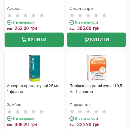
Аркона
Орісіл-фарм
Є в наявності
Є в наявності
262.00
грн
305.00
грн
від
від
КУПИТИ
КУПИТИ
Анауран краплі вушні 25 мл
Полідекса краплі вушні 10,5
1 флакон
мл 1 флакон
Замбон
Фармастер
Є в наявності
Є в наявності
308.20
грн
324.90
грн
від
від