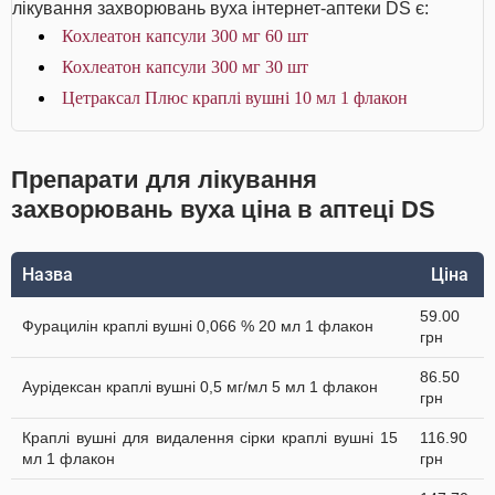
лікування захворювань вуха інтернет-аптеки DS є:
Кохлеатон капсули 300 мг 60 шт
Кохлеатон капсули 300 мг 30 шт
Цетраксал Плюс краплі вушні 10 мл 1 флакон
Препарати для лікування
захворювань вуха ціна в аптеці DS
Назва
Ціна
59.00
Фурацилін краплі вушні 0,066 % 20 мл 1 флакон
грн
86.50
Аурiдексан краплі вушні 0,5 мг/мл 5 мл 1 флакон
грн
Краплі вушні для видалення сірки краплі вушні 15
116.90
мл 1 флакон
грн