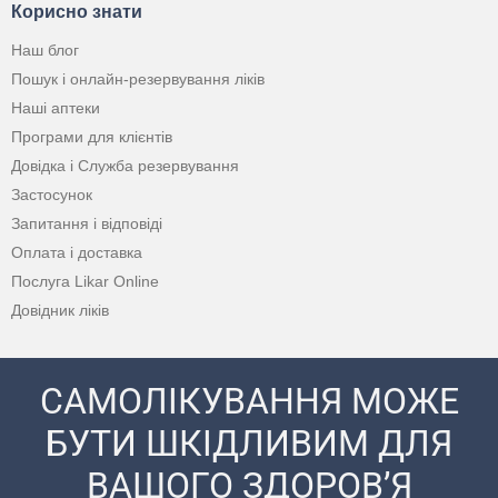
Корисно знати
Наш блог
Пошук і онлайн-резервування ліків
Наші аптеки
Програми для клієнтів
Довідка і Служба резервування
Застосунок
Запитання і відповіді
Оплата і доставка
Послуга Likar Online
Довідник ліків
САМОЛІКУВАННЯ МОЖЕ
БУТИ ШКІДЛИВИМ ДЛЯ
ВАШОГО ЗДОРОВ’Я