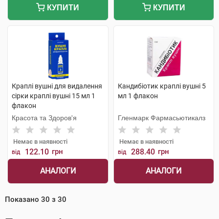
КУПИТИ
КУПИТИ
Краплі вушні для видалення
Кандибіотик краплі вушні 5
сірки краплі вушні 15 мл 1
мл 1 флакон
флакон
Красота та Здоров'я
Гленмарк Фармасьютикалз
Немає в наявності
Немає в наявності
122.10
грн
288.40
грн
від
від
АНАЛОГИ
АНАЛОГИ
Показано
30
з
30