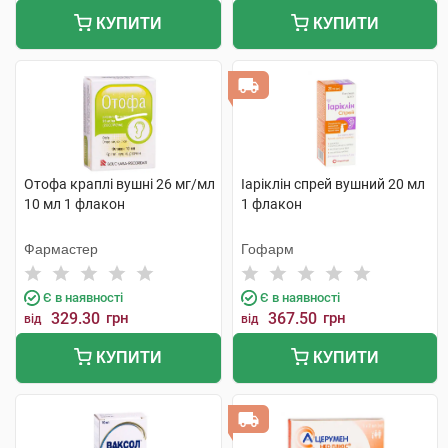
КУПИТИ
КУПИТИ
Отофа краплі вушні 26 мг/мл
Іаріклін спрей вушний 20 мл
10 мл 1 флакон
1 флакон
Фармастер
Гофарм
Є в наявності
Є в наявності
329.30
грн
367.50
грн
від
від
КУПИТИ
КУПИТИ