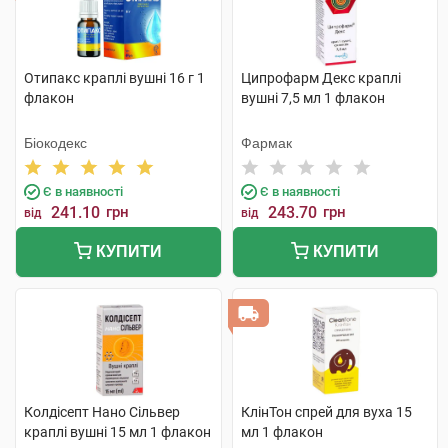
Отипакс краплі вушні 16 г 1
Ципрофарм Декс краплі
флакон
вушні 7,5 мл 1 флакон
Біокодекс
Фармак
Є в наявності
Є в наявності
241.10
грн
243.70
грн
від
від
КУПИТИ
КУПИТИ
Колдісепт Нано Сільвер
КлінТон спрей для вуха 15
краплі вушні 15 мл 1 флакон
мл 1 флакон