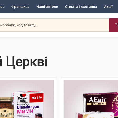
нас
Франшиза
Наші аптеки
Оплата і доставка
Акції
З
й Церкві