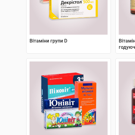
Вітаміни групи D
Вітамін
годуюч