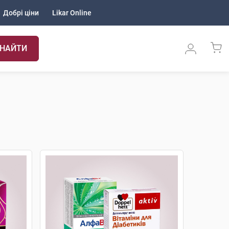
Добрі ціни
Likar Online
НАЙТИ