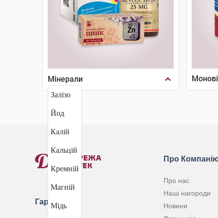
Монові
Мінерали
Залізо
Йод
Калій
Кальцій
Про Компані
Кремній
Про нас
Магній
Наші нагороди
Гаряча лінія
Мідь
Новини