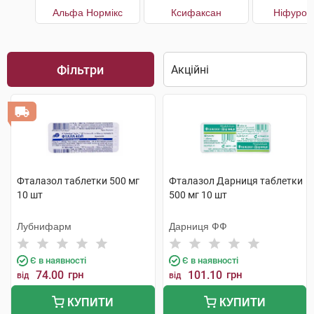
Альфа Нормікс
Ксифаксан
Ніфурок
Фільтри
Фталазол таблетки 500 мг
Фталазол Дарниця таблетки
10 шт
500 мг 10 шт
Лубнифарм
Дарниця ФФ
Є в наявності
Є в наявності
74.00
грн
101.10
грн
від
від
КУПИТИ
КУПИТИ