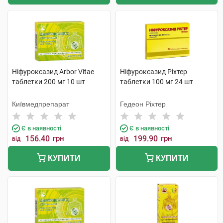
Ніфуроксазид Arbor Vitae
Ніфуроксазид Ріхтер
таблетки 200 мг 10 шт
таблетки 100 мг 24 шт
Київмедпрепарат
Гедеон Ріхтер
Є в наявності
Є в наявності
156.40
грн
199.90
грн
від
від
КУПИТИ
КУПИТИ