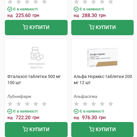
Є в наявності
Є в наявності
225.60
грн
288.30
грн
від
від
КУПИТИ
КУПИТИ
Фталазол таблетки 500 мг
Альфа Нормікс таблетки 200
100 шт
мг 12 шт
Лубнифарм
Альфасігма
Є в наявності
Є в наявності
722.20
грн
976.30
грн
від
від
КУПИТИ
КУПИТИ