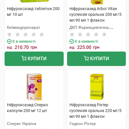
Ніфуроксазид таблетки 200
Ніфуроксазид Arbor Vitae
мг 10 шт
суспензія оральна 200 мг/5
мл 90 мл 1 флакон
Київмедпрепарат
ДКП Фармацевтична
фабрика
Є в наявності
Є в наявності
210.70
грн
225.00
грн
від
від
КУПИТИ
КУПИТИ
Ніфуроксазид Сперко
Ніфуроксазид Ріхтер
капсули 200 мг 12 шт
суспензія оральна 220 мг/5
мл 90 мл 1 флакон
Сперко Україна
Гедеон Ріхтер