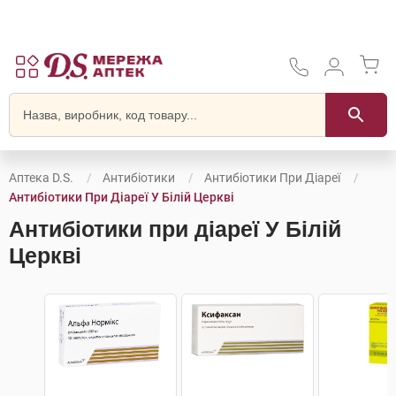
Аптека D.S.
Антибіотики
Антибіотики При Діареї
Антибіотики При Діареї У Білій Церкві
Антибіотики при діареї У Білій
Церкві