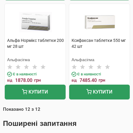
Альфа Нормікс таблетки 200
Ксифаксан таблетки 550 мг
мг 28 шт
42 шт
Альфасігма
Альфасігма
Є в наявності
Є в наявності
1878.00
грн
7485.40
грн
від
від
КУПИТИ
КУПИТИ
Показано
12
з
12
Поширені запитання