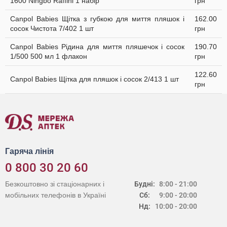
1600 Ningbo Raffini 1 набір
грн
Canpol Babies Щітка з губкою для миття пляшок і
162.00
сосок Чистота 7/402 1 шт
грн
Canpol Babies Рідина для миття пляшечок і сосок
190.70
1/500 500 мл 1 флакон
грн
122.60
Canpol Babies Щітка для пляшок і сосок 2/413 1 шт
грн
Гаряча лінія
0 800 30 20 60
Безкоштовно зі стаціонарних і
Будні:
8:00 - 21:00
мобільних телефонів в Україні
Сб:
9:00 - 20:00
Нд:
10:00 - 20:00