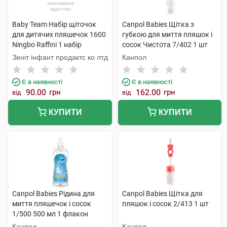
Baby Team Набір щіточок
Canpol Babies Щітка з
для дитячих пляшечок 1600
губкою для миття пляшок і
Ningbo Raffini 1 набір
сосок Чистота 7/402 1 шт
Зеніт інфант продактс ко лтд
Канпол
Є в наявності
Є в наявності
90.00
грн
162.00
грн
від
від
КУПИТИ
КУПИТИ
Canpol Babies Рідина для
Canpol Babies Щітка для
миття пляшечок і сосок
пляшок і сосок 2/413 1 шт
1/500 500 мл 1 флакон
Канпол
Канпол