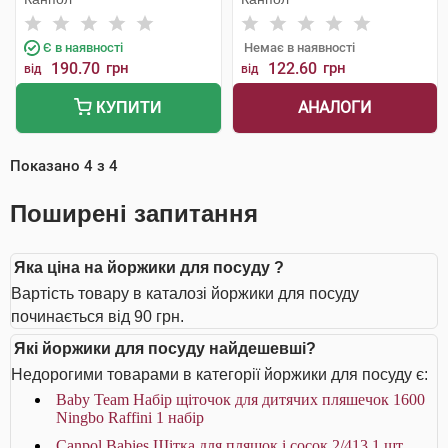
Є в наявності
Немає в наявності
190.70
грн
122.60
грн
від
від
АНАЛОГИ
КУПИТИ
Показано
4
з
4
Поширені запитання
Яка ціна на йоржики для посуду ?
Вартість товару в каталозі йоржики для посуду
починається від 90 грн.
Які йоржики для посуду найдешевші?
Недорогими товарами в категорії йоржики для посуду є:
Baby Team Набір щіточок для дитячих пляшечок 1600
Ningbo Raffini 1 набір
Canpol Babies Щітка для пляшок і сосок 2/413 1 шт