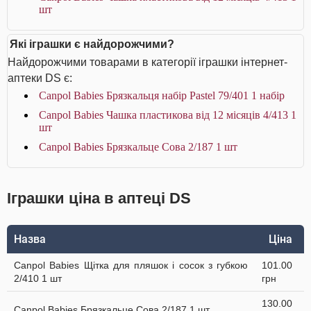
шт
Які іграшки є найдорожчими?
Найдорожчими товарами в категорії іграшки інтернет-
аптеки DS є:
Canpol Babies Брязкальця набір Раstel 79/401 1 набір
Canpol Babies Чашка пластикова від 12 місяців 4/413 1
шт
Canpol Babies Брязкальце Сова 2/187 1 шт
Іграшки ціна в аптеці DS
Назва
Ціна
Canpol Babies Щітка для пляшок і сосок з губкою
101.00
2/410 1 шт
грн
130.00
Canpol Babies Брязкальце Сова 2/187 1 шт