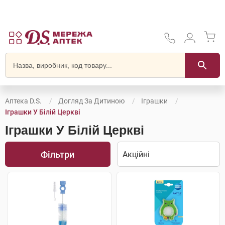
Аптека D.S.
Догляд За Дитиною
Іграшки
Іграшки У Білій Церкві
Іграшки У Білій Церкві
Фільтри