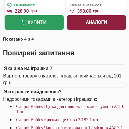
Є в наявності
Немає в наявності
228.90
грн
390.00
грн
від
від
АНАЛОГИ
КУПИТИ
Показано
4
з
4
Поширені запитання
Яка ціна на іграшки ?
Вартість товару в каталозі іграшки починається від 101
грн.
Які іграшки найдешевші?
Недорогими товарами в категорії іграшки є:
Canpol Babies Щітка для пляшок і сосок з губкою 2/410
1 шт
Canpol Babies Брязкальце Сова 2/187 1 шт
Canpol Babies Чашка пластикова від 12 місяців 4/413 1