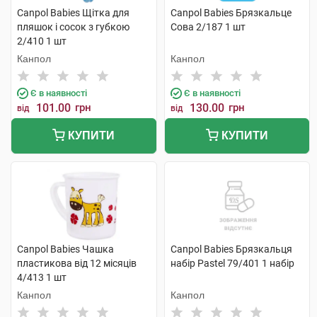
Canpol Babies Щітка для
Canpol Babies Брязкальце
пляшок і сосок з губкою
Сова 2/187 1 шт
2/410 1 шт
Канпол
Канпол
Є в наявності
Є в наявності
101.00
грн
130.00
грн
від
від
КУПИТИ
КУПИТИ
Canpol Babies Чашка
Canpol Babies Брязкальця
пластикова від 12 місяців
набір Раstel 79/401 1 набір
4/413 1 шт
Канпол
Канпол