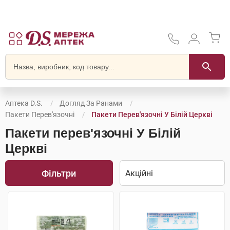
Аптека D.S.
Догляд За Ранами
Пакети Перев'язочні
Пакети Перев'язочні У Білій Церкві
Пакети перев'язочні У Білій
Церкві
Фільтри