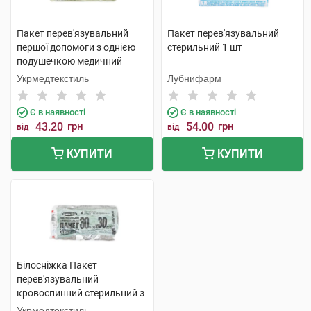
Пакет перев'язувальний
Пакет перев'язувальний
першої допомоги з однією
стерильний 1 шт
подушечкою медичний
стерильний 32смх17,5см 1
Укрмедтекстиль
Лубнифарм
шт
Є в наявності
Є в наявності
43.20
грн
54.00
грн
від
від
КУПИТИ
КУПИТИ
Білосніжка Пакет
перев'язувальний
кровоспинний стерильний з
однією подушкою 30 см х 30
Укрмедтекстиль