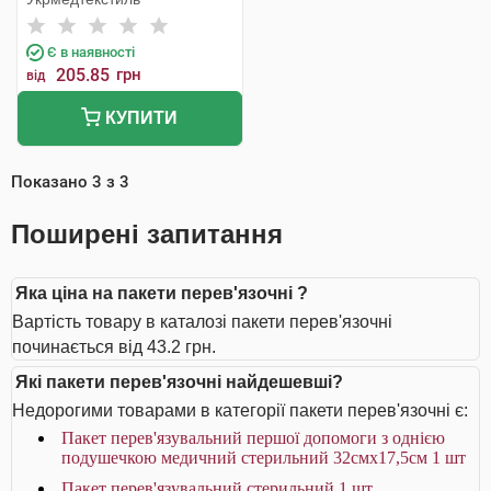
см 1 шт
Є в наявності
205.85
грн
від
КУПИТИ
Показано
3
з
3
Поширені запитання
Яка ціна на пакети перев'язочні ?
Вартість товару в каталозі пакети перев'язочні
починається від 43.2 грн.
Які пакети перев'язочні найдешевші?
Недорогими товарами в категорії пакети перев'язочні є:
Пакет перев'язувальний першої допомоги з однією
подушечкою медичний стерильний 32смх17,5см 1 шт
Пакет перев'язувальний стерильний 1 шт