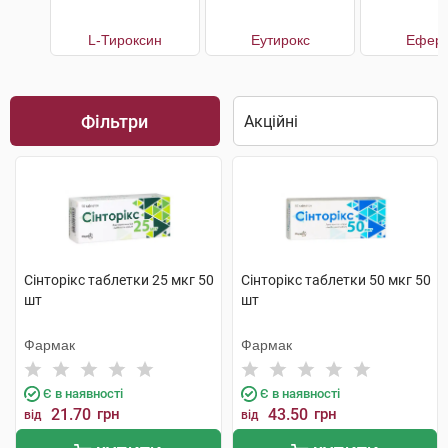
L-Тироксин
Еутирокс
Еферо
Фільтри
Сінторікс таблетки 25 мкг 50
Сінторікс таблетки 50 мкг 50
шт
шт
Фармак
Фармак
Є в наявності
Є в наявності
21.70
грн
43.50
грн
від
від