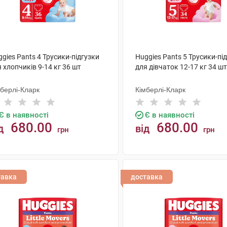
gies Pants 4 Трусики-підгузки
Huggies Pants 5 Трусики-пі
 хлопчиків 9-14 кг 36 шт
для дівчаток 12-17 кг 34 шт
мберлі-Кларк
Кімберлі-Кларк
Є в наявності
Є в наявності
680.00
680.00
д
від
грн
грн
КУПИТИ
КУПИТИ
тавка
доставка