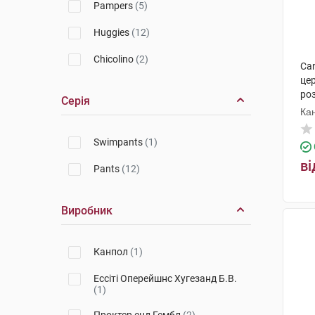
Pampers
(5)
Huggies
(12)
Chicolino
(2)
Can
це
роз
Серія
Ка
Swimpants
(1)
ві
Pants
(12)
Виробник
Канпол
(1)
Ессіті Оперейшнс Хугезанд Б.В.
(1)