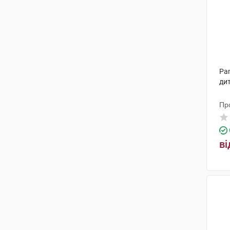
Pam
дит
Пр
ві