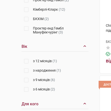
Проктер енд Гембл
(2)
Кімберлі-Кларк
(12)
БКХІМ
(2)
Chi
Проктер енд Гембл
під
Мануфекчурінг
(3)
БК
Вік
ві
з 12 місяців
(1)
з народження
(1)
з 9 місяців
(6)
дос
з 6 місяців
(2)
Для кого