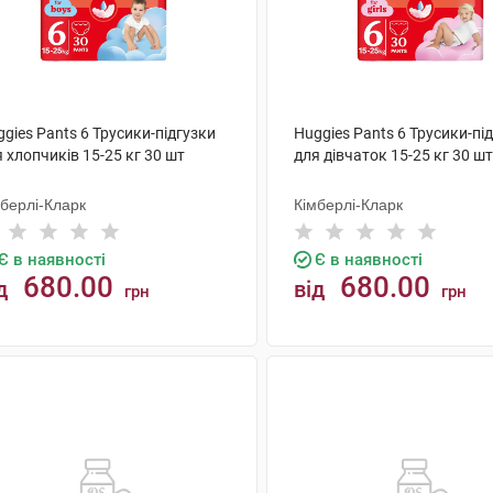
gies Pants 6 Трусики-підгузки
Huggies Pants 6 Трусики-пі
 хлопчиків 15-25 кг 30 шт
для дівчаток 15-25 кг 30 шт
мберлі-Кларк
Кімберлі-Кларк
Є в наявності
Є в наявності
680.00
680.00
д
від
грн
грн
КУПИТИ
КУПИТИ