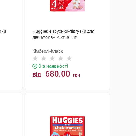
ики
Huggies 4 Трусики-підгузки для
дівчаток 9-14 кг 36 шт
Кімберлі-Кларк
Є в наявності
680.00
від
грн
КУПИТИ