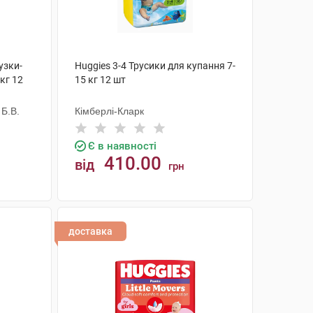
узки-
Huggies 3-4 Трусики для купання 7-
кг 12
15 кг 12 шт
 Б.В.
Кімберлі-Кларк
Є в наявності
410.00
від
грн
КУПИТИ
доставка