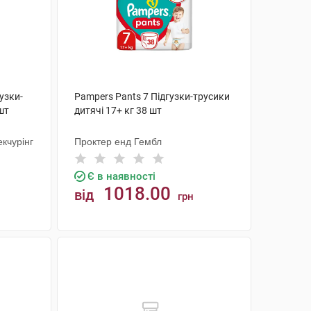
узки-
Pampers Pants 7 Підгузки-трусики
шт
дитячі 17+ кг 38 шт
кчурінг
Проктер енд Гембл
Є в наявності
1018.00
від
грн
КУПИТИ