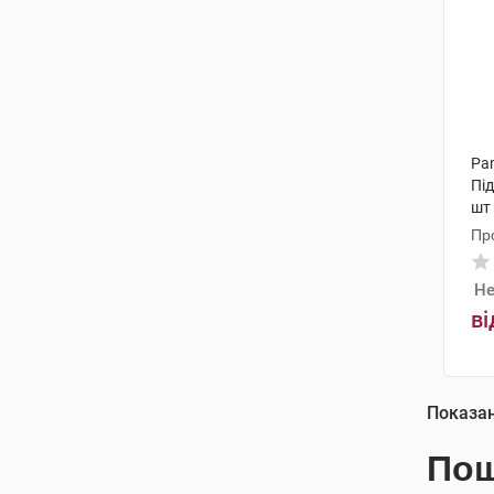
Pam
Під
шт
Пр
Не
ві
Показа
Пош