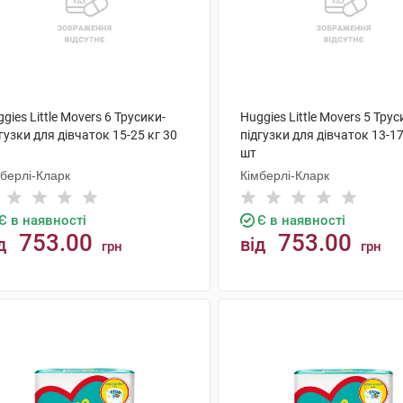
gies Little Movers 6 Трусики-
Huggies Little Movers 5 Трус
гузки для дівчаток 15-25 кг 30
підгузки для дівчаток 13-17
шт
мберлі-Кларк
Кімберлі-Кларк
Є в наявності
Є в наявності
753.00
753.00
д
від
грн
грн
КУПИТИ
КУПИТИ