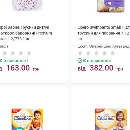
pol Babies Трусики дитячі
Libero Swimpants Small Підг
ратково-бавовняні Premium
трусики для плавання 7-12 
мір L 2/773 1 шт
шт
нпол
Ессіті Оперейшнс Хугезанд
Є в наявності
Є в наявності
163.00
382.00
д
від
грн
грн
КУПИТИ
КУПИТИ