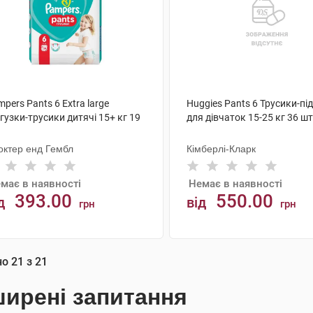
pers Pants 6 Extra large
Huggies Pants 6 Трусики-пі
гузки-трусики дитячі 15+ кг 19
для дівчаток 15-25 кг 36 шт
октер енд Гембл
Кімберлі-Кларк
має в наявності
Немає в наявності
393.00
550.00
д
від
грн
грн
АНАЛОГИ
АНАЛОГИ
но
21
з
21
ирені запитання