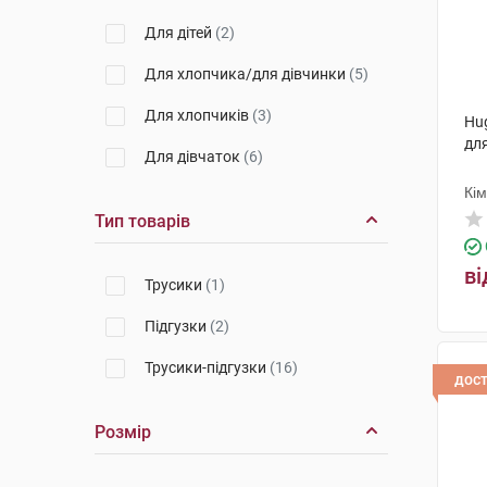
Для дітей
(2)
Для хлопчика/для дівчинки
(5)
Для хлопчиків
(3)
Hug
для
Для дівчаток
(6)
Кі
Тип товарів
ві
Трусики
(1)
Підгузки
(2)
Трусики-підгузки
(16)
дос
Розмір