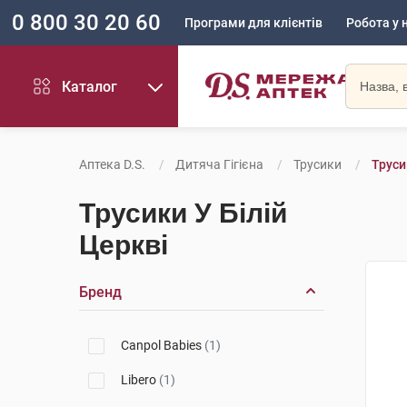
0 800 30 20 60
Програми для клієнтів
Робота у 
Каталог
Аптека D.S.
Дитяча Гігієна
Трусики
Труси
Трусики У Білій
Церкві
Бренд
Canpol Babies
(1)
Libero
(1)