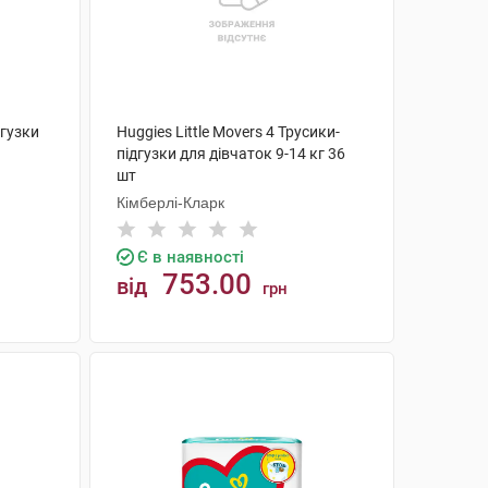
дгузки
Huggies Little Movers 4 Трусики-
підгузки для дівчаток 9-14 кг 36
шт
Кімберлі-Кларк
Є в наявності
753.00
від
грн
КУПИТИ