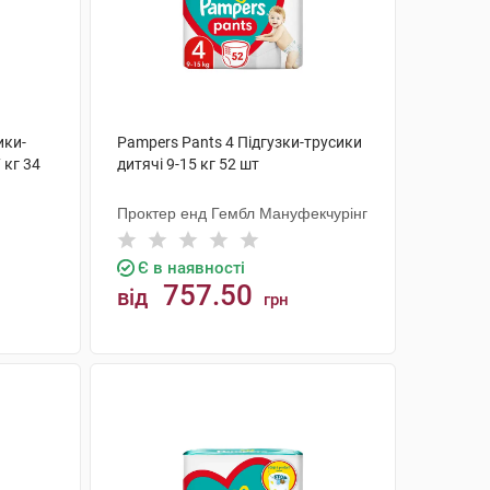
ики-
Pampers Pants 4 Підгузки-трусики
 кг 34
дитячі 9-15 кг 52 шт
Проктер енд Гембл Мануфекчурінг
Є в наявності
757.50
від
грн
КУПИТИ