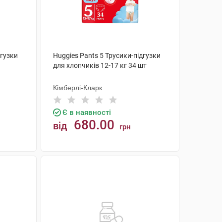
дгузки
Huggies Pants 5 Трусики-підгузки
для хлопчиків 12-17 кг 34 шт
Кімберлі-Кларк
Є в наявності
680.00
від
грн
КУПИТИ