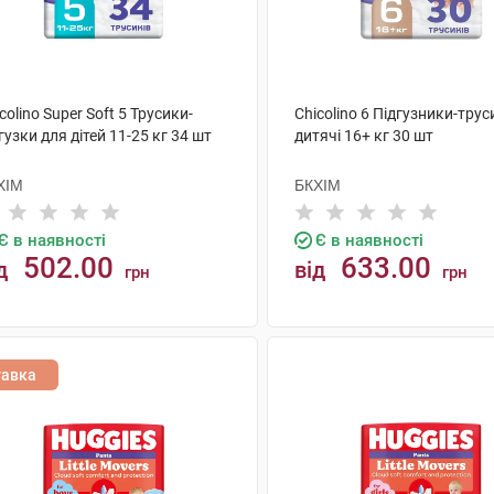
colino Super Soft 5 Трусики-
Chicolino 6 Підгузники-трус
гузки для дітей 11-25 кг 34 шт
дитячі 16+ кг 30 шт
ХІМ
БКХІМ
Є в наявності
Є в наявності
502.00
633.00
д
від
грн
грн
КУПИТИ
КУПИТИ
тавка