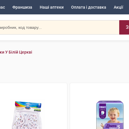
нас
Франшиза
Наші аптеки
Оплата і доставка
Акції
З
ки У Білій Церкві