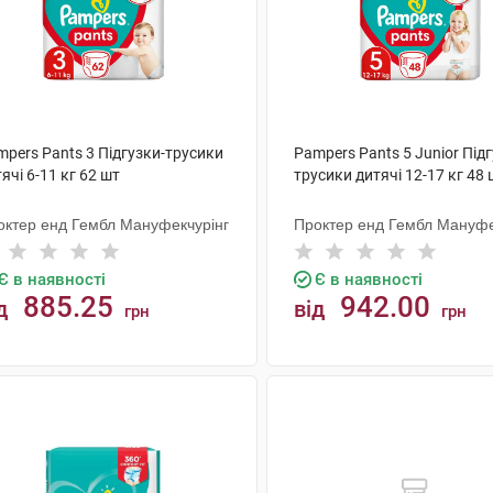
pers Pants 3 Підгузки-трусики
Pampers Pants 5 Junior Підг
ячі 6-11 кг 62 шт
трусики дитячі 12-17 кг 48 
октер енд Гембл Мануфекчурінг
Проктер енд Гембл Мануфе
Є в наявності
Є в наявності
885.25
942.00
д
від
грн
грн
КУПИТИ
КУПИТИ