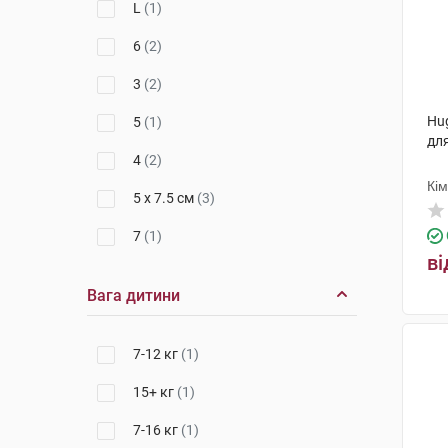
L
(1)
6
(2)
3
(2)
Hug
5
(1)
для
4
(2)
Кі
5 x 7.5 см
(3)
7
(1)
ві
Вага дитини
7-12 кг
(1)
15+ кг
(1)
7-16 кг
(1)