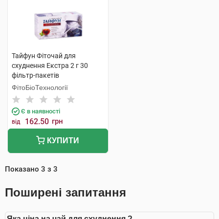
Тайфун Фіточай для
схуднення Екстра 2 г 30
фільтр-пакетів
ФітоБіоТехнології
Є в наявності
162.50
грн
від
КУПИТИ
Показано
3
з
3
Поширені запитання
Яка ціна на чай для схуднення ?