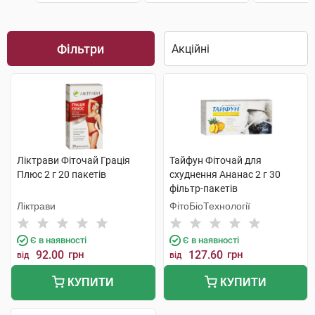
Фільтри
Ліктрави Фіточай Грація
Тайфун Фіточай для
Плюс 2 г 20 пакетів
схуднення Ананас 2 г 30
фільтр-пакетів
Ліктрави
ФітоБіоТехнології
Є в наявності
Є в наявності
92.00
грн
127.60
грн
від
від
КУПИТИ
КУПИТИ