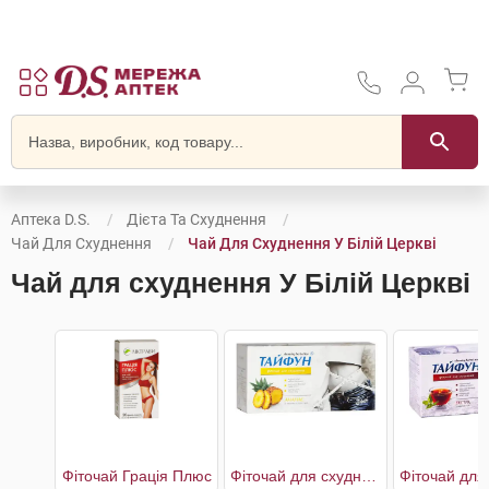
Аптека D.S.
Дієта Та Схуднення
Чай Для Схуднення
Чай Для Схуднення У Білій Церкві
Чай для схуднення У Білій Церкві
Фіточай Грація Плюс
Фіточай для схуднення Ананас