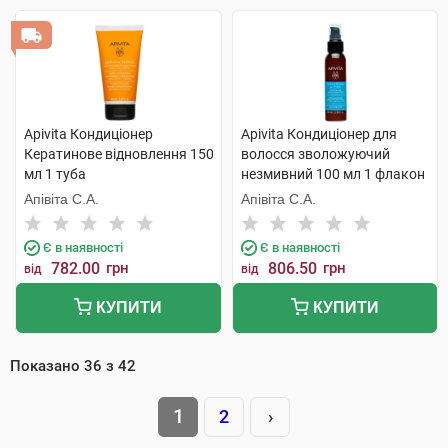
Apivita Кондиціонер
Apivita Кондиціонер для
Кератинове відновлення 150
волосся зволожуючий
мл 1 туба
незмивний 100 мл 1 флакон
Апівіта С.А.
Апівіта С.А.
Є в наявності
Є в наявності
782.00
грн
806.50
грн
від
від
КУПИТИ
КУПИТИ
Показано
36
з
42
1
2
›