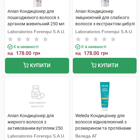
Anian Кондиціонер для
Anian Кондиціонер
пошкодженого волосся з
зміцнюючий для слабкого
арганом живильний 250 мл
волосся з екстрактом цибулі
1 туба
250 мл 1 туба
Laboratorios Forenqui S.A.U.
Laboratorios Forenqui S.A.U.
Є в наявності
Є в наявності
178.00
грн
178.00
грн
від
від
КУПИТИ
КУПИТИ
Anian Кондиціонер для
Weleda Кондиціонер для
жирного волосся з
волосся відновлюючий з
активованим вугіллям 250
розмарином та протеїнами
мл 1 флакон
150 мл 1 туба
Laboratorios Forenqui S.A.U.
Веледа АГ