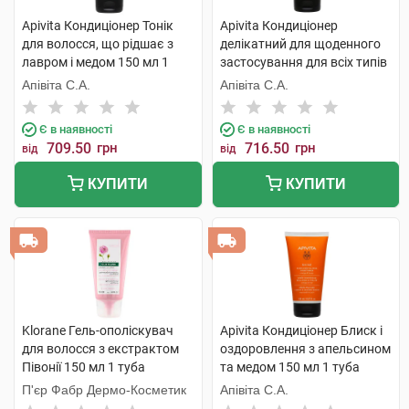
Apivita Кондиціонер Тонік
Apivita Кондиціонер
для волосся, що рідшає з
делікатний для щоденного
лавром і медом 150 мл 1
застосування для всіх типів
туба
волосся з ромашкою та
Апівіта С.А.
Апівіта С.А.
медом 150 мл 1 туба
Є в наявності
Є в наявності
709.50
грн
716.50
грн
від
від
КУПИТИ
КУПИТИ
Klorane Гель-ополіскувач
Apivita Кондиціонер Блиск і
для волосся з екстрактом
оздоровлення з апельсином
Півонії 150 мл 1 туба
та медом 150 мл 1 туба
П'єр Фабр Дермо-Косметик
Апівіта С.А.