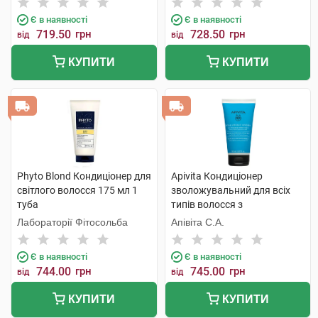
Є в наявності
Є в наявності
719.50
грн
728.50
грн
від
від
КУПИТИ
КУПИТИ
Phyto Blond Кондиціонер для
Apivita Кондиціонер
світлого волосся 175 мл 1
зволожувальний для всіх
туба
типів волосся з
гіалуроновою кислотою та
Лабораторії Фітосольба
Апівіта С.А.
алое 150 мл 1 туба
Є в наявності
Є в наявності
744.00
грн
745.00
грн
від
від
КУПИТИ
КУПИТИ