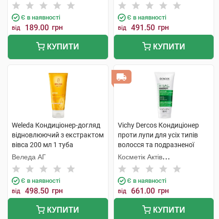
Є в наявності
Є в наявності
189.00
грн
491.50
грн
від
від
КУПИТИ
КУПИТИ
Weleda Кондиціонер-догляд
Vichy Dercos Кондиціонер
відновлюючий з екстрактом
проти лупи для усіх типів
вівса 200 мл 1 туба
волосся та подразненої
шкіри 200 мл 1 флакон
Веледа АГ
Косметік Актів
Інтернаціональ
Є в наявності
Є в наявності
498.50
грн
661.00
грн
від
від
КУПИТИ
КУПИТИ