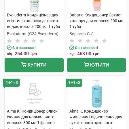
Evoluderm Кондиціонер для
Babaria Кондиціонер Захист
всіх типів волосся детокс з
кольору для волосся 200 мл
водою кокоса 200 мл 1 туба
1 туба
Evoluderm (C2J Evoluderm)
Беріоска С.Л.
Є в наявності
Є в наявності
254.00
грн
463.00
грн
від
від
КУПИТИ
КУПИТИ
1+1=3
1+1=3
Alma K. Кондиціонер блиск і
Alma K. Кондиціонер
сяяння для нормального
живлення і відновлення для
волосся 300 мл 1 флакон
сухого, пошкодженого
волосся 300 мл 1 флакон