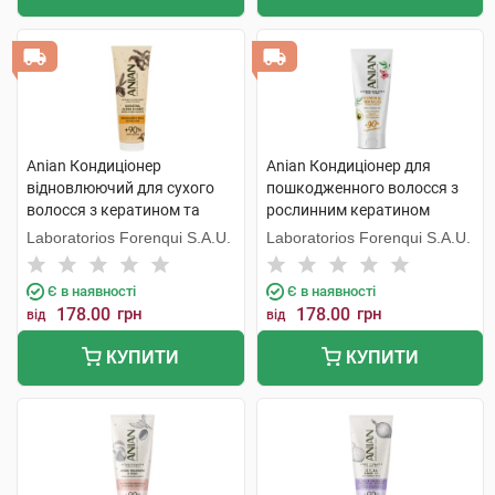
Anian Кондиціонер
Anian Кондиціонер для
відновлюючий для сухого
пошкодженного волосся з
волосся з кератином та
рослинним кератином
жожоба 250 мл 1 туба
відновлюючий 250 мл 1 туба
Laboratorios Forenqui S.A.U.
Laboratorios Forenqui S.A.U.
Є в наявності
Є в наявності
178.00
грн
178.00
грн
від
від
КУПИТИ
КУПИТИ