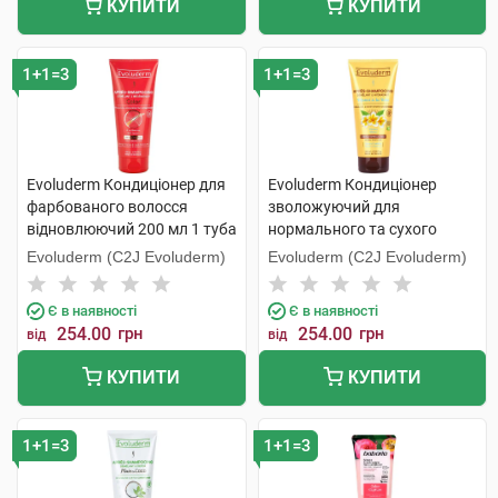
КУПИТИ
КУПИТИ
1+1=3
1+1=3
Evoluderm Кондиціонер для
Evoluderm Кондиціонер
фарбованого волосся
зволожуючий для
відновлюючий 200 мл 1 туба
нормального та сухого
волосся 200 мл 1 туба
Evoluderm (C2J Evoluderm)
Evoluderm (C2J Evoluderm)
Є в наявності
Є в наявності
254.00
грн
254.00
грн
від
від
КУПИТИ
КУПИТИ
1+1=3
1+1=3