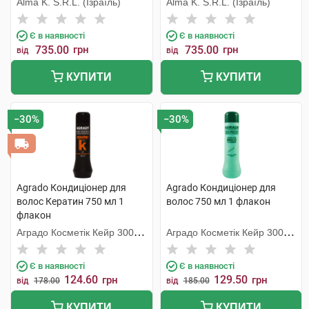
Alma K. S.R.L. (Ізраїль)
Alma K. S.R.L. (Ізраїль)
Є в наявності
Є в наявності
735.00
грн
735.00
грн
від
від
КУПИТИ
КУПИТИ
−30%
−30%
Agrado Кондиціонер для
Agrado Кондиціонер для
волос Кератин 750 мл 1
волос 750 мл 1 флакон
флакон
Аградо Косметік Кейр 3000
Аградо Косметік Кейр 3000
С.Л.У.
С.Л.У.
Є в наявності
Є в наявності
124.60
129.50
грн
грн
від
178.00
від
185.00
КУПИТИ
КУПИТИ