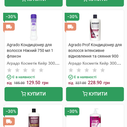
−30%
−30%
Agrado Кондиціонер для
Agrado Prof Кондиціонер для
волосся Ніжний 750 мл 1
волосся інтенсивне
флакон
відновлення та сяяння 900
мл 1 флакон
Аградо Косметік Кейр 3000
Аградо Косметік Кейр 3000
С.Л.У.
С.Л.У.
Є в наявності
Є в наявності
129.50
228.90
грн
грн
від
185.00
від
327.00
КУПИТИ
КУПИТИ
−30%
−30%