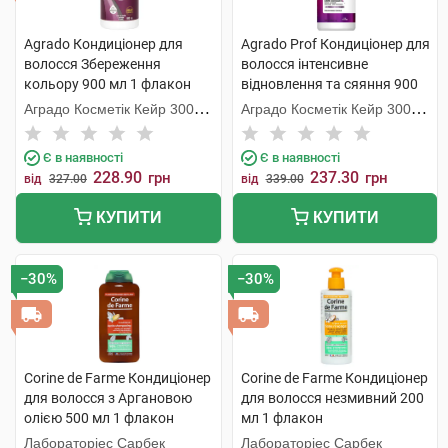
Agrado Кондиціонер для
Agrado Prof Кондиціонер для
волосся Збереження
волосся інтенсивне
кольору 900 мл 1 флакон
відновлення та сяяння 900
мл 1 флакон
Аградо Косметік Кейр 3000
Аградо Косметік Кейр 3000
С.Л.У.
С.Л.У.
Є в наявності
Є в наявності
228.90
237.30
грн
грн
від
327.00
від
339.00
КУПИТИ
КУПИТИ
−30%
−30%
Corine de Farme Кондиціонер
Corine de Farme Кондиціонер
для волосся з Аргановою
для волосся незмивний 200
олією 500 мл 1 флакон
мл 1 флакон
Лабораторіес Сарбек
Лабораторіес Сарбек