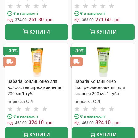
Є в наявності
Є в наявності
261.80
271.60
грн
грн
від
374.00
від
388.00
КУПИТИ
КУПИТИ
−30%
−30%
Babaria Кондиціонер для
Babaria Кондиціонер
волосся експрес-живлення
Експрес-зволоження для
200 мл 1 туба
волосся 200 мл 1 туба
Беріоска С.Л.
Беріоска С.Л.
Є в наявності
Є в наявності
324.10
324.10
грн
грн
від
463.00
від
463.00
КУПИТИ
КУПИТИ