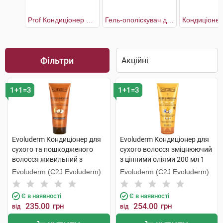
Prof Кондиціонер для волосся інтенсивне відновлення та сяяння
Гель-ополіскувач для волосся з екстрактом Півонії
Фільтри
1+1=3
1+1=3
Evoluderm Кондиціонер для
Evoluderm Кондиціонер для
сухого та пошкодженого
сухого волосся зміцнюючий
волосся живильний з
з цінними оліями 200 мл 1
аргановою олією 200 мл 1
туба
Evoluderm (C2J Evoluderm)
Evoluderm (C2J Evoluderm)
туба
Є в наявності
Є в наявності
235.00
грн
254.00
грн
від
від