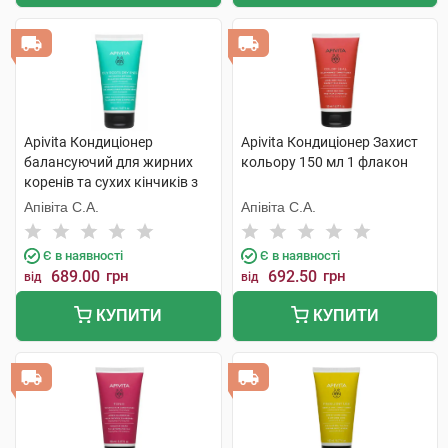
Apivita Кондиціонер
Apivita Кондиціонер Захист
балансуючий для жирних
кольору 150 мл 1 флакон
коренів та сухих кінчиків з
кропивою та прополісом 150
Апівіта С.А.
Апівіта С.А.
мл 1 туба
Є в наявності
Є в наявності
689.00
грн
692.50
грн
від
від
КУПИТИ
КУПИТИ