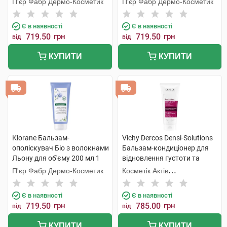
П'єр Фабр Дермо-Косметик
П'єр Фабр Дермо-Косметик
Є в наявності
Є в наявності
719.50
грн
719.50
грн
від
від
КУПИТИ
КУПИТИ
Klorane Бальзам-
Vichy Dercos Densi-Solutions
ополіскувач Біо з волокнами
Бальзам-кондиціонер для
Льону для об'єму 200 мл 1
відновлення густоти та
туба
об'єму тонкого ослабленого
П'єр Фабр Дермо-Косметик
Косметік Актів
волосся 200 мл 1 флакон
Інтернаціональ
Є в наявності
Є в наявності
719.50
грн
785.00
грн
від
від
КУПИТИ
КУПИТИ