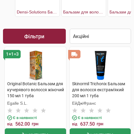
Densi-Solutions Бальзам-кондиціонер для відновлення густоти та об'єму тонкого ослабленого волосся
Бальзам для волосся екстрам'який
Фільтри
1+1=3
Original Botanic Бальзам для
Skinormil Trichonix Бальзам
кучерявого волосся жіночий
для волосся екстрам'який
150 мл 1 туба
200 мл 1 туба
Egalle S.L.
ЕйДжіФранс
Є в наявності
Є в наявності
562.00
грн
637.50
грн
від
від