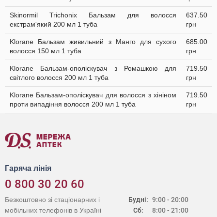
Skinormil Trichonix Бальзам для волосся
637.50
екстрам'який 200 мл 1 туба
грн
Klorane Бальзам живильний з Манго для сухого
685.00
волосся 150 мл 1 туба
грн
Klorane Бальзам-ополіскувач з Ромашкою для
719.50
світлого волосся 200 мл 1 туба
грн
Klorane Бальзам-ополіскувач для волосся з хініном
719.50
проти випадіння волосся 200 мл 1 туба
грн
Гаряча лінія
0 800 30 20 60
Безкоштовно зі стаціонарних і
Будні:
9:00 - 20:00
мобільних телефонів в Україні
Сб:
8:00 - 21:00