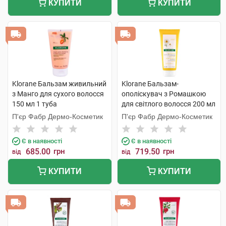
КУПИТИ
КУПИТИ
Klorane Бальзам живильний
Klorane Бальзам-
з Манго для сухого волосся
ополіскувач з Ромашкою
150 мл 1 туба
для світлого волосся 200 мл
1 туба
П'єр Фабр Дермо-Косметик
П'єр Фабр Дермо-Косметик
Є в наявності
Є в наявності
685.00
грн
719.50
грн
від
від
КУПИТИ
КУПИТИ