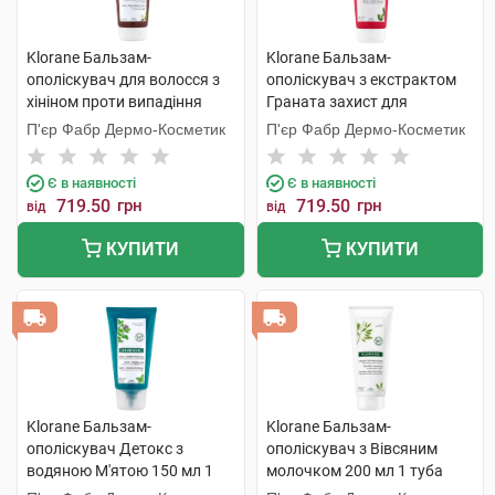
Klorane Бальзам-
Klorane Бальзам-
ополіскувач для волосся з
ополіскувач з екстрактом
хініном проти випадіння
Граната захист для
волосся 200 мл 1 туба
фарбованого волосся 200
П'єр Фабр Дермо-Косметик
П'єр Фабр Дермо-Косметик
мл 1 туба
Є в наявності
Є в наявності
719.50
грн
719.50
грн
від
від
КУПИТИ
КУПИТИ
Klorane Бальзам-
Klorane Бальзам-
ополіскувач Детокс з
ополіскувач з Вівсяним
водяною М'ятою 150 мл 1
молочком 200 мл 1 туба
туба