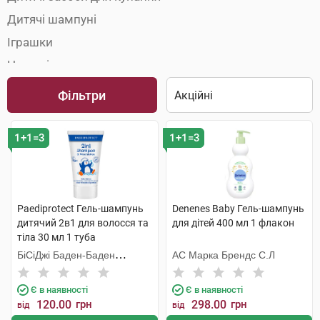
Дитячі шампуні
Іграшки
Ножиці
Ортопедичні пристосування для дітей
Фільтри
Прорізувачі для зубів
Пустушки
1+1=3
1+1=3
Речі для купання
Термометри для води
Щітки для волосся
Paediprotect Гель-шампунь
Denenes Baby Гель-шампунь
дитячий 2в1 для волосся та
для дітей 400 мл 1 флакон
тіла 30 мл 1 туба
БіСіДжі Баден-Баден
АС Марка Брендс С.Л
Косметікс Груп Гмбх
Є в наявності
Є в наявності
120.00
грн
298.00
грн
від
від