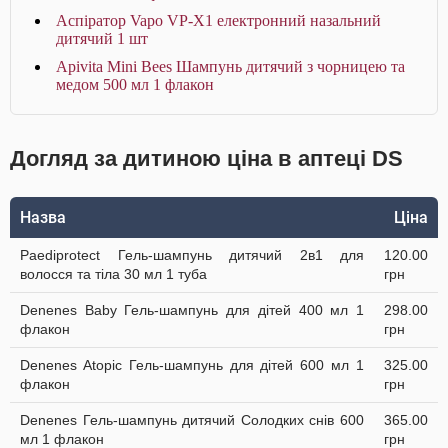
Аспіратор Vapo VP-X1 електронний назальний
дитячий 1 шт
Apivita Mini Bees Шампунь дитячий з чорницею та
медом 500 мл 1 флакон
Догляд за дитиною ціна в аптеці DS
Назва
Ціна
Paediprotect Гель-шампунь дитячий 2в1 для
120.00
волосся та тіла 30 мл 1 туба
грн
Denenes Baby Гель-шампунь для дітей 400 мл 1
298.00
флакон
грн
Denenes Atopic Гель-шампунь для дітей 600 мл 1
325.00
флакон
грн
Denenes Гель-шампунь дитячий Солодких снів 600
365.00
мл 1 флакон
грн