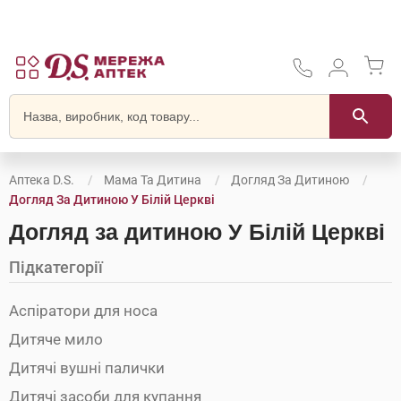
Аптека D.S.
Мама Та Дитина
Догляд За Дитиною
Догляд За Дитиною У Білій Церкві
Догляд за дитиною У Білій Церкві
Підкатегорії
Аспіратори для носа
Дитяче мило
Дитячі вушні палички
Дитячі засоби для купання