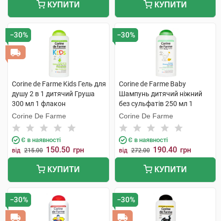
КУПИТИ
КУПИТИ
−30%
−30%
Corine de Farme Kids Гель для
Corine de Farme Baby
душу 2 в 1 дитячий Груша
Шампунь дитячий ніжний
300 мл 1 флакон
без сульфатів 250 мл 1
флакон
Corine De Farme
Corine De Farme
Є в наявності
Є в наявності
150.50
190.40
грн
грн
від
215.00
від
272.00
КУПИТИ
КУПИТИ
−30%
−30%