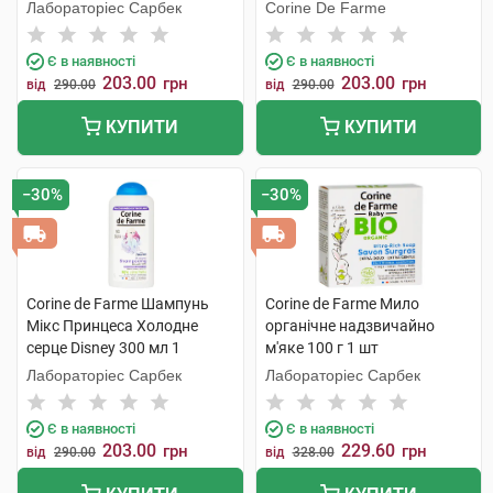
Лабораторіес Сарбек
Corine De Farme
Є в наявності
Є в наявності
203.00
203.00
грн
грн
від
290.00
від
290.00
КУПИТИ
КУПИТИ
−30%
−30%
Corine de Farme Шампунь
Corine de Farme Мило
Мікс Принцеса Холодне
органічне надзвичайно
серце Disney 300 мл 1
м'яке 100 г 1 шт
флакон
Лабораторіес Сарбек
Лабораторіес Сарбек
Є в наявності
Є в наявності
203.00
229.60
грн
грн
від
290.00
від
328.00