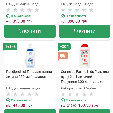
БіСіДжі Баден-Баден
БіСіДжі Баден-Баден
Косметікс Груп Гмбх
Косметікс Груп Гмбх
Є в наявності
Є в наявності
398.00
грн
398.00
грн
від
від
КУПИТИ
КУПИТИ
1+1=3
−30%
Paediprotect Піна для ванни
Corine de Farme Kids Гель для
дитяча 250 мл 1 флакон
душу 2 в 1 дитячий
Полуниця 300 мл 1 флакон
БіСіДжі Баден-Баден
Лабораторіес Сарбек
Косметікс Груп Гмбх
Є в наявності
Є в наявності
150.50
445.00
грн
грн
від
від
215.00