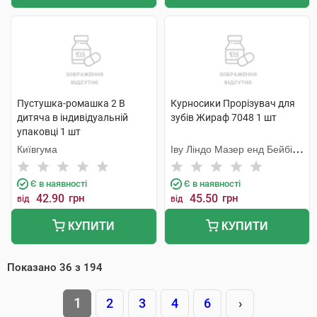
Пустушка-ромашка 2 В
Курносики Прорізувач для
дитяча в індивідуальній
зубів Жираф 7048 1 шт
упаковці 1 шт
Київгума
Іву Ліндо Мазер енд Бейбі
Продактс
Є в наявності
Є в наявності
42.90
грн
45.50
грн
від
від
КУПИТИ
КУПИТИ
Показано
36
з
194
1
2
3
4
6
›