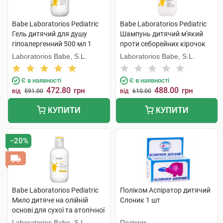
Babe Laboratorios Pediatric
Babe Laboratorios Pediatric
Гель дитячий для душу
Шампунь дитячий м'який
гіпоалергенний 500 мл 1
проти себорейних кірочок
флакон
200 мл 1 флакон
Laboratorios Babe, S.L.
Laboratorios Babe, S.L.
Є в наявності
Є в наявності
472.80
488.00
грн
грн
від
591.00
від
610.00
КУПИТИ
КУПИТИ
−20%
Babe Laboratorios Pediatric
Поліком Аспіратор дитячий
Мило дитяче на олійній
Слоник 1 шт
основі для сухої та атопічної
шкіри 200 мл 1 флакон
Laboratorios Babe, S.L.
Поліком