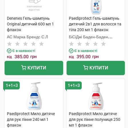
Denenes Гель-шампунь
Paediprotect Гель-шампунь
Original дитячий 600 мл 1
дитячий 2в1 для волосся та
флакон
тіла 200 мл 1 флакон
АС Марка Брендс С.Л
БіСіДжі Баден-Баден
Косметікс Груп Гмбх
Є в наявності
Є в наявності
385.00
грн
395.00
грн
від
від
КУПИТИ
КУПИТИ
1+1=3
1+1=3
Paediprotect Мило дитяче
Paediprotect Мило дитяче
для рук пінне 240 мл 1
для рук пінне полуниця 250
флакон
мл 1 флакон