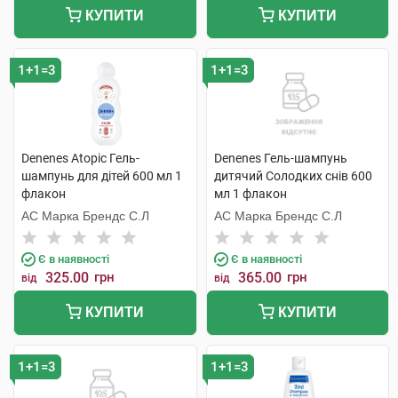
КУПИТИ
КУПИТИ
1+1=3
1+1=3
Denenes Atopic Гель-
Denenes Гель-шампунь
шампунь для дітей 600 мл 1
дитячий Солодких снів 600
флакон
мл 1 флакон
АС Марка Брендс С.Л
АС Марка Брендс С.Л
Є в наявності
Є в наявності
325.00
грн
365.00
грн
від
від
КУПИТИ
КУПИТИ
1+1=3
1+1=3