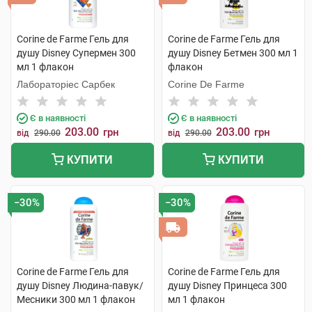
Corine de Farme Гель для
Corine de Farme Гель для
душу Disney Супермен 300
душу Disney Бетмен 300 мл 1
мл 1 флакон
флакон
Лабораторіес Сарбек
Corine De Farme
Є в наявності
Є в наявності
203.00
203.00
грн
грн
від
290.00
від
290.00
КУПИТИ
КУПИТИ
−30%
−30%
Corine de Farme Гель для
Corine de Farme Гель для
душу Disney Людина-павук/
душу Disney Принцеса 300
Месники 300 мл 1 флакон
мл 1 флакон