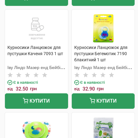
Курносики Ланцюжок для
Курносики Ланцюжок для
пустушки Каченя 7093 1 шт
пустушки Бегемотик 7190
блакитний 1 шт
Іву Ліндо Мазер енд Бейбі
Іву Ліндо Мазер енд Бейбі
Продактс
Продактс
Є в наявності
Є в наявності
32.50
грн
32.90
грн
від
від
КУПИТИ
КУПИТИ