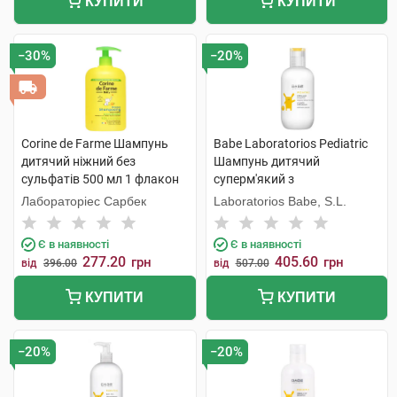
КУПИТИ
КУПИТИ
−30%
−20%
Corine de Farme Шампунь
Babe Laboratorios Pediatric
дитячий ніжний без
Шампунь дитячий
сульфатів 500 мл 1 флакон
суперм'який з
кондиціонером 200 мл 1
Лабораторіес Сарбек
Laboratorios Babe, S.L.
флакон
Є в наявності
Є в наявності
277.20
405.60
грн
грн
від
396.00
від
507.00
КУПИТИ
КУПИТИ
−20%
−20%