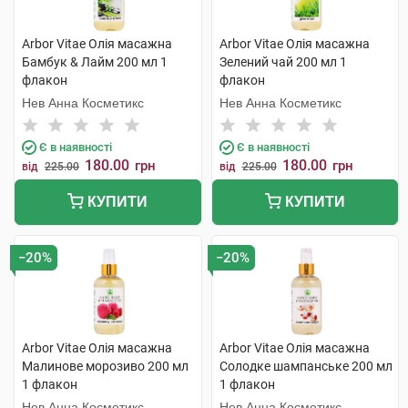
Arbor Vitae Олія масажна
Arbor Vitae Олія масажна
Бамбук & Лайм 200 мл 1
Зелений чай 200 мл 1
флакон
флакон
Нев Анна Косметикс
Нев Анна Косметикс
Є в наявності
Є в наявності
180.00
180.00
грн
грн
від
225.00
від
225.00
КУПИТИ
КУПИТИ
−20%
−20%
Arbor Vitae Олія масажна
Arbor Vitae Олія масажна
Малинове морозиво 200 мл
Солодке шампанське 200 мл
1 флакон
1 флакон
Нев Анна Косметикс
Нев Анна Косметикс