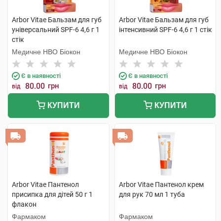
Arbor Vitae Бальзам для губ
Arbor Vitae Бальзам для губ
універсальний SPF-6 4,6 г 1
інтенсивний SPF-6 4,6 г 1 стік
стік
Медичне НВО Біокон
Медичне НВО Біокон
Є в наявності
Є в наявності
80.00
грн
80.00
грн
від
від
КУПИТИ
КУПИТИ
Arbor Vitae Пантенол
Arbor Vitae Пантенол крем
присипка для дітей 50 г 1
для рук 70 мл 1 туба
флакон
Фармаком
Фармаком