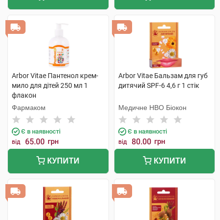
Arbor Vitae Пантенол крем-
Arbor Vitae Бальзам для губ
мило для дітей 250 мл 1
дитячий SPF-6 4,6 г 1 стік
флакон
Фармаком
Медичне НВО Біокон
Є в наявності
Є в наявності
65.00
грн
80.00
грн
від
від
КУПИТИ
КУПИТИ