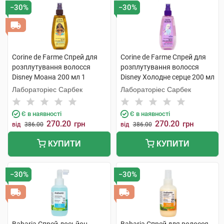
−30%
−30%
Corine de Farme Спрей для
Corine de Farme Спрей для
розплутування волосся
розплутування волосся
Disney Моана 200 мл 1
Disney Холодне серце 200 мл
флакон
1 флакон
Лабораторіес Сарбек
Лабораторіес Сарбек
Є в наявності
Є в наявності
270.20
270.20
грн
грн
від
386.00
від
386.00
КУПИТИ
КУПИТИ
−30%
−30%