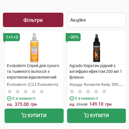
Фільтри
1+1=3
−30%
Evoluderm Спрей для сухого
Agrado Кератин рідкий з
та тьмяного волосся з
антифриз ефектом 200 мл 1
кератином відновлюючий
флакон
250 мл 1 флакон
Evoluderm (C2J Evoluderm)
Аградо Косметік Кейр 3000
С.Л.У.
Є в наявності
Є в наявності
149.10
375.00
грн
грн
від
від
213.00
КУПИТИ
КУПИТИ