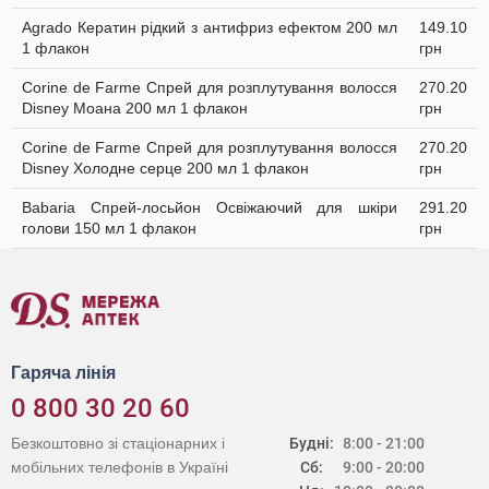
Agrado Кератин рідкий з антифриз ефектом 200 мл
149.10
1 флакон
грн
Corine de Farme Спрей для розплутування волосся
270.20
Disney Моана 200 мл 1 флакон
грн
Corine de Farme Спрей для розплутування волосся
270.20
Disney Холодне серце 200 мл 1 флакон
грн
Babaria Спрей-лосьйон Освіжаючий для шкіри
291.20
голови 150 мл 1 флакон
грн
Гаряча лінія
0 800 30 20 60
Безкоштовно зі стаціонарних і
Будні:
8:00 - 21:00
мобільних телефонів в Україні
Сб:
9:00 - 20:00