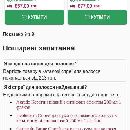
857.00
грн
877.00
грн
від
від
КУПИТИ
КУПИТИ
Показано
8
з
8
Поширені запитання
Яка ціна на спреї для волосся ?
Вартість товару в каталозі спреї для волосся
починається від 213 грн.
Які спреї для волосся найдешевші?
Недорогими товарами в категорії спреї для волосся є:
Agrado Кератин рідкий з антифриз ефектом 200 мл 1
флакон
Evoluderm Спрей для сухого та тьмяного волосся з
кератином відновлюючий 250 мл 1 флакон
Corine de Farme Спрей для розплутування волосся