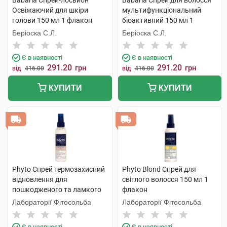
Babaria Спрей-лосьйон
Babaria Спрей для волосся
Освіжаючий для шкіри
мультифункціональний
голови 150 мл 1 флакон
біоактивний 150 мл 1
флакон
Беріоска С.Л.
Беріоска С.Л.
Є в наявності
Є в наявності
291.20
291.20
грн
грн
від
416.00
від
416.00
КУПИТИ
КУПИТИ
Phyto Спрей термозахисний
Phyto Blond Спрей для
відновлення для
світлого волосся 150 мл 1
пошкодженого та ламкого
флакон
волосся 150 мл 1 флакон
Лабораторії Фітосольба
Лабораторії Фітосольба
Є в наявності
Є в наявності