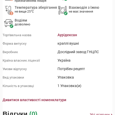
призначенням лікаря
Температура зберігання
Взаємодія з їжею
не вище 25°C
не має значення
Водіям
дозволено
Аурiдексан
Торгівельна назва
краплі вушні
Форма випуску
Дослідний завод ГНЦЛС
Виробник
Україна
Країна власник ліцензії
Потрібен рецепт
Умови відпуску
Упаковка
Вид упаковки
1 Упаковка(и)
Кількість в упаковці
Дивитися властивості номенклатури
Відгуки
(0)
Усі відгуки