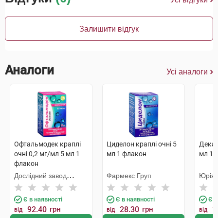
Залишити відгук
Аналоги
Усі аналоги
Офтальмодек краплі
Циделон краплі очні 5
Декас
очні 0,2 мг/мл 5 мл 1
мл 1 флакон
мл 10
флакон
Дослідний завод
Фармекс Груп
Юрія
ГНЦЛС
Є в наявності
Є в наявності
Є в
92.40
грн
28.30
грн
1
від
від
від