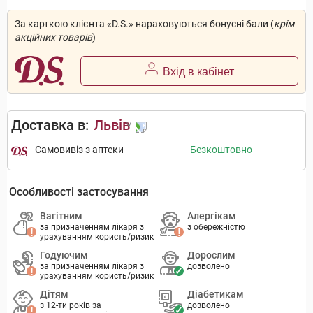
За карткою клієнта «D.S.» нараховуються бонусні бали (
крім
акційних товарів
)
Вхід в кабінет
Доставка в:
Львів
Самовивіз з аптеки
Безкоштовно
Особливості застосування
Вагітним
Алергікам
за призначенням лікаря з
з обережністю
урахуванням користь/ризик
Годуючим
Дорослим
за призначенням лікаря з
дозволено
урахуванням користь/ризик
Дітям
Діабетикам
з 12-ти років за
дозволено