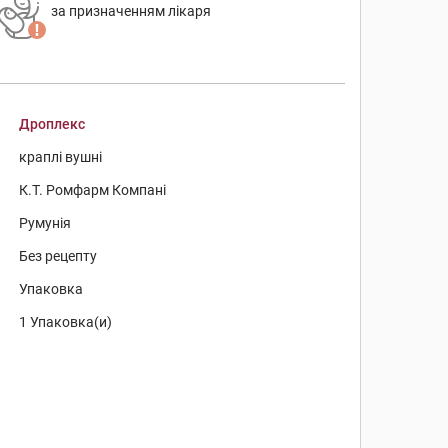
за призначенням лікаря
Дроплекс
краплі вушні
К.Т. Ромфарм Компані
Румунія
Без рецепту
Упаковка
1 Упаковка(и)