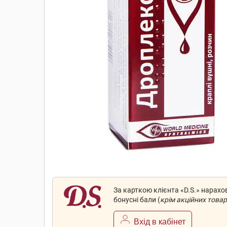
За карткою клієнта «D.S.» нарах
бонусні бали (
крім акційних товар
Вхід в кабінет