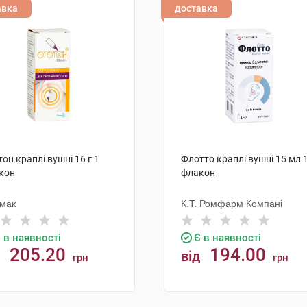
авка
доставка
он краплі вушні 16 г 1
Флотто краплі вушні 15 мл 
кон
флакон
мак
К.Т. Ромфарм Компані
 в наявності
Є в наявності
205.20
194.00
від
грн
грн