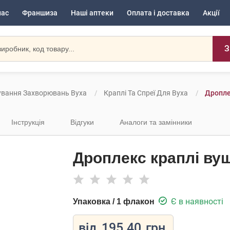
нас
Франшиза
Наші аптеки
Оплата і доставка
Акції
З
ування Захворювань Вуха
Краплі Та Спреї Для Вуха
Дропле
Інструкція
Відгуки
Аналоги та замінники
Дроплекс краплі вуш
Є в наявності
Упаковка / 1 флакон
від
195.40
грн