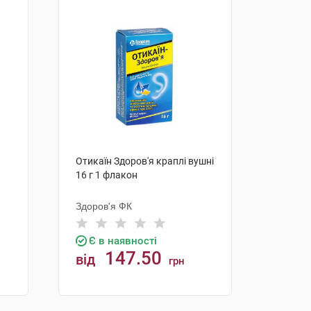
1
Отикаїн Здоров'я краплі вушні
16 г 1 флакон
Здоров'я ФК
Є в наявності
147.50
від
грн