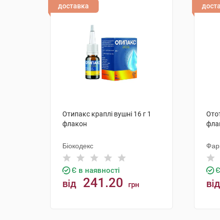
доставка
дост
Отипакс краплі вушні 16 г 1
Отот
флакон
фла
Біокодекс
Фар
Є в наявності
Є
241.20
від
від
грн