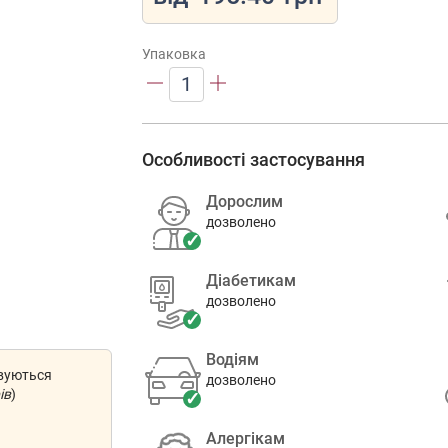
Упаковка
1
Особливості застосування
Дорослим
дозволено
Діабетикам
дозволено
Водіям
овуються
дозволено
ів
)
Алергікам