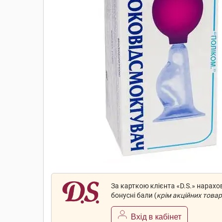
За карткою клієнта «D.S.» нарах
бонусні бали (
крім акційних товар
Вхід в кабінет