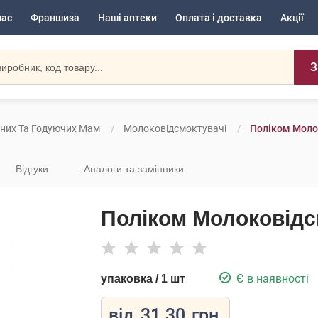
нас
Франшиза
Наші аптеки
Оплата і доставка
Акції
З
тних Та Годуючих Мам
Молоковідсмоктувачі
Поліком Моло
Відгуки
Аналоги та замінники
Поліком Молоковідс
Є в наявності
упаковка / 1 шт
від
31.30
грн