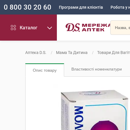
0 800 30 20 60
Програми для клієнтів
Робота у 
Каталог
Аптека D.S.
Мама Та Дитина
Товари Для Вагі
Властивості номенклатури
Опис товару