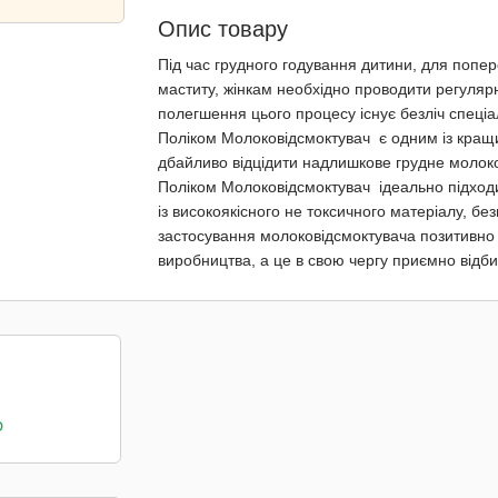
Опис товару
Під час грудного годування дитини, для попе
маститу, жінкам необхідно проводити регуля
полегшення цього процесу існує безліч спеціа
Поліком Молоковідсмоктувач
є одним із кращ
дбайливо відцідити надлишкове грудне молоко
Поліком Молоковідсмоктувач
ідеально підходи
із високоякісного не токсичного матеріалу, бе
застосування молоковідсмоктувача позитивно в
виробництва, а це в свою чергу приємно відбив
о