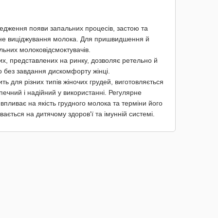
редження появи запальних процесів, застою та
рне виціджування молока. Для пришвидшення й
льних молоковідсмоктувачів.
их, представлених на ринку, дозволяє ретельно й
 без завдання дискомфорту жінці.
ть для різних типів жіночих грудей, виготовляється
зпечний і надійний у використанні. Регулярне
пливає на якість грудного молока та терміни його
ається на дитячому здоров'ї та імунній системі.