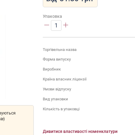
Упаковка
1
Торгівельна назва
Форма випуску
Виробник
Країна власник ліцензії
Умови відпуску
Вид упаковки
Кількість в упаковці
овуються
ів
)
Дивитися властивості номенклатури