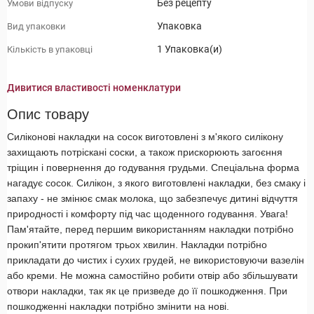
Без рецепту
Умови відпуску
Упаковка
Вид упаковки
1 Упаковка(и)
Кількість в упаковці
Дивитися властивості номенклатури
Опис товару
Силіконові накладки на сосок виготовлені з м'якого силікону
захищають потріскані соски, а також прискорюють загоєння
тріщин і повернення до годування грудьми. Спеціальна форма
нагадує сосок. Силікон, з якого виготовлені накладки, без смаку і
запаху - не змінює смак молока, що забезпечує дитині відчуття
природності і комфорту під час щоденного годування. Увага!
Пам'ятайте, перед першим використанням накладки потрібно
прокип'ятити протягом трьох хвилин. Накладки потрібно
прикладати до чистих і сухих грудей, не використовуючи вазелін
або креми. Не можна самостійно робити отвір або збільшувати
отвори накладки, так як це призведе до її пошкодження. При
пошкодженні накладки потрібно змінити на нові.