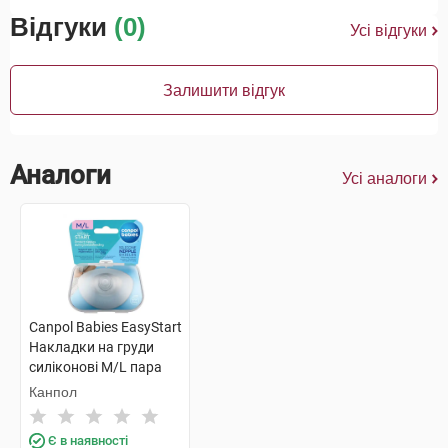
Відгуки
(0)
Усі відгуки
Залишити відгук
Аналоги
Усі аналоги
Canpol Babies EasyStart
Накладки на груди
силіконові M/L пара
18/603 2 шт
Канпол
Є в наявності