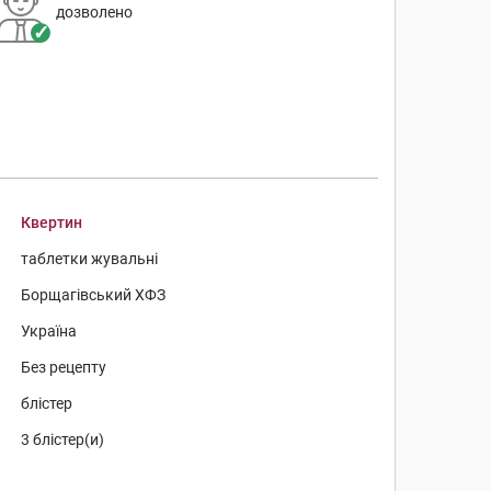
дозволено
Квертин
таблетки жувальні
Борщагівський ХФЗ
Україна
Без рецепту
блістер
3 блістер(и)