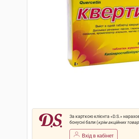
За карткою клієнта «D.S.» нарах
бонусні бали (
крім акційних товар
Вхід в кабінет