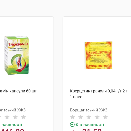
амін капсули 60 шт
Кверцетин гранули 0,04 г/г 2 г
1 пакет
гівський ХФЗ
Борщагівський ХФЗ
в наявності
Є в наявності