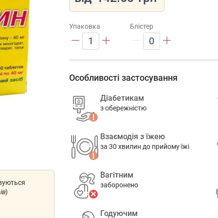
Упаковка
Блістер
1
0
Особливості застосування
Діабетикам
з обережністю
Взаємодія з їжею
за 30 хвилин до прийому їжі
Вагітним
овуються
заборонено
ів
)
Годуючим