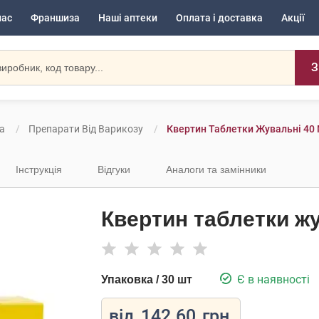
нас
Франшиза
Наші аптеки
Оплата і доставка
Акції
З
а
Препарати Від Варикозу
Квертин Таблетки Жувальні 40 
Інструкція
Відгуки
Аналоги та замінники
Квертин таблетки жу
Є в наявності
Упаковка / 30 шт
від
142.60
грн