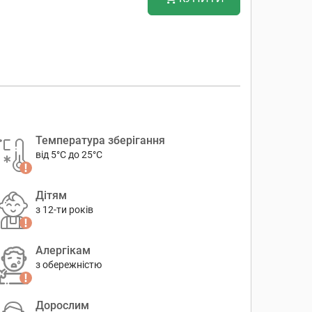
Температура зберігання
від 5°C до 25°C
Дітям
з 12-ти років
Алергікам
з обережністю
Дорослим