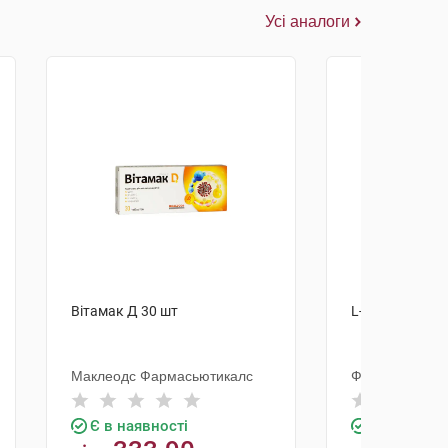
Усі аналоги
Вітамак Д 30 шт
L-AKK капсули
Маклеодс Фармасьютикалс
Форсаж плюс
Є в наявності
Є в наявно