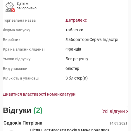
Дітям
заборонено
Детралекс
Торгівельна назва
таблетки
Форма випуску
Лабораторії Серв'є Індастрі
Виробник
Франція
Країна власник ліцензії
Без рецепту
Умови відпуску
блістер
Вид упаковки
3 блістер(и)
Кількість в упаковці
Дивитися властивості номенклатури
Відгуки
(2)
Усі відгуки
Євдокія Петрівна
14.09.2021
Після шестидесяти років у мене почалися