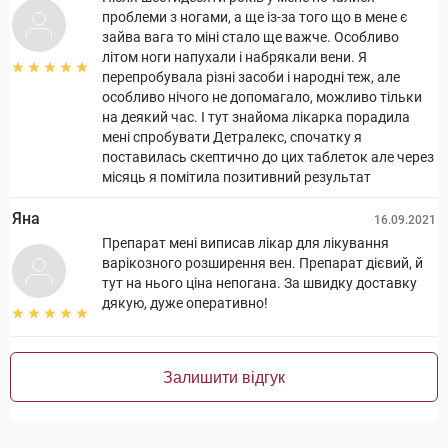
проблеми з ногами, а ще із-за того що в мене є
зайва вага то міні стало ще важче. Особливо
літом ноги напухали і набрякали вени. Я
перепробувала різні засоби і народні теж, але
особливо нічого не допомагало, можливо тільки
на деякий час. І тут знайома лікарка порадила
мені спробувати Детралекс, спочатку я
поставилась скептично до цих таблеток але через
місяць я помітила позитивний результат
Яна
16.09.2021
Препарат мені виписав лікар для лікування
варікозного розширення вен. Препарат дієвий, й
тут на нього ціна непогана. За швидку доставку
дякую, дуже оперативно!
Залишити відгук