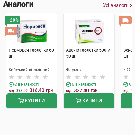
Аналоги
Усі аналоги
−20%
Нормовен таблетки 60
Авеню таблетки 500 мг
Венод
шт
50 шт
шт
Київський вітамінний
Фармак
К.О. 
завод
Європ
Є в наявності
Є в наявності
Є в
318.40
грн
327.40
грн
2
від
398.00
від
від
КУПИТИ
КУПИТИ