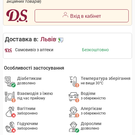
акційних товарів
)
Вхід в кабінет
Доставка в:
Львів
Самовивіз з аптеки
Безкоштовно
Особливості застосування
Діабетикам
Температура зберігання
дозволено
не вище 30°C
Взаємодія з їжею
Водіям
під час прийому
з обережністю
Вагітним
Алергікам
заборонено
з обережністю
Годуючим
Дорослим
заборонено
дозволено