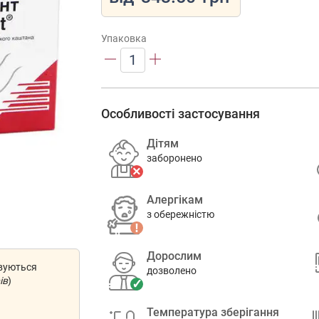
Упаковка
1
Особливості застосування
Дітям
заборонено
Алергікам
з обережністю
Дорослим
овуються
дозволено
ів
)
Температура зберігання