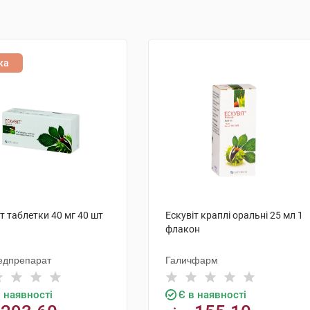
ка
т таблетки 40 мг 40 шт
Ескувіт краплі оральні 25 мл 1
флакон
едпрепарат
Галичфарм
в наявності
Є в наявності