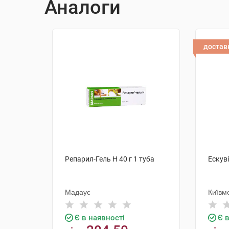
Аналоги
достав
Репарил-Гель Н 40 г 1 туба
Ескуві
Мадаус
Київм
Є в наявності
Є 