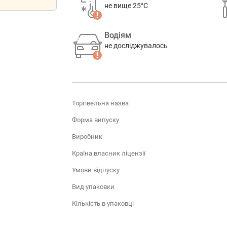
не вище 25°C
Водіям
не досліджувалось
Торгівельна назва
Форма випуску
Виробник
Країна власник ліцензії
Умови відпуску
Вид упаковки
Кількість в упаковці