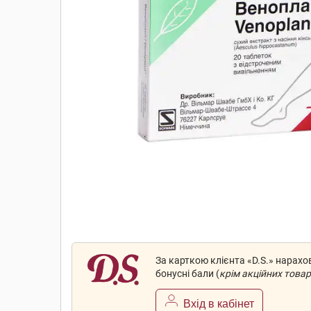
За карткою клієнта «D.S.» нарах
бонусні бали (
крім акційних товар
Вхід в кабінет