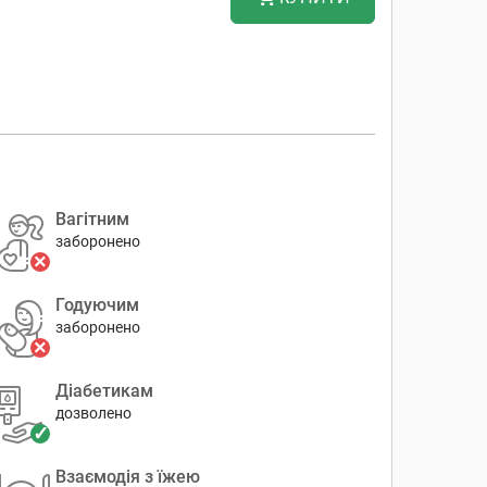
Вагітним
заборонено
Годуючим
заборонено
Діабетикам
дозволено
Взаємодія з їжею