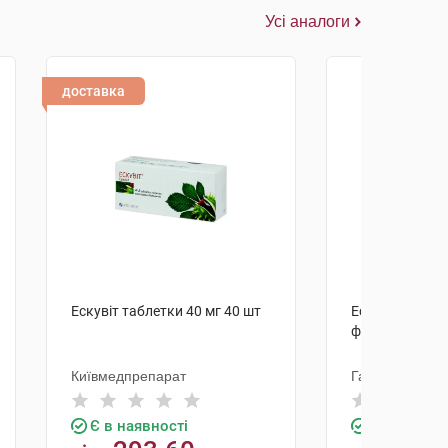
Усі аналоги
доставка
Ескувіт таблетки 40 мг 40 шт
Ескувіт краплі
флакон
Київмедпрепарат
Галичфарм
Є в наявності
Є в наявно