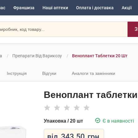
нас
Франшиза
Наші аптеки
Оплата і доставка
Акції
З
а
Препарати Від Варикозу
Веноплант Таблетки 20 Шт
Інструкція
Відгуки
Аналоги та замінники
Веноплант таблетки
Є в наявності
Упаковка / 20 шт
від
343.50
грн