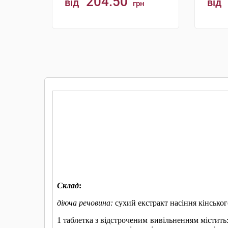
204.50
від
від
грн
КУПИТИ