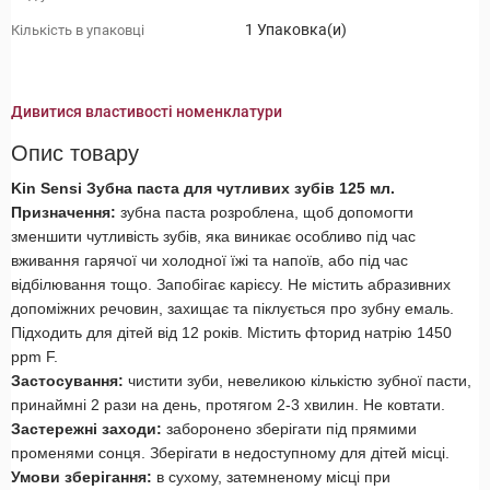
1 Упаковка(и)
Кількість в упаковці
Дивитися властивості номенклатури
Опис товару
Kin Sensi Зубна паста для чутливих зубів 125 мл.
Призначення:
зубна паста розроблена, щоб допомогти
зменшити чутливість зубів, яка виникає особливо під час
вживання гарячої чи холодної їжі та напоїв, або під час
відбілювання тощо. Запобігає карієсу. Не містить абразивних
допоміжних речовин, захищає та піклується про зубну емаль.
Підходить для дітей від 12 років. Містить фторид натрію 1450
ppm F.
Застосування:
чистити зуби, невеликою кількістю зубної пасти,
принаймні 2 рази на день, протягом 2-3 хвилин. Не ковтати.
Застережні заходи:
заборонено зберігати під прямими
променями сонця. Зберігати в недоступному для дітей місці.
Умови зберігання:
в сухому, затемненому місці при