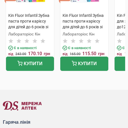
Kin Fluor Infantil Зубна
Kin Fluor Infantil Зубна
Kin Fl
паста проти карієсу
паста проти карієсу
для з
для дітей до 6 років зі
для дітей до 6 років зі
до12 
смаком полуниці 100
смаком полуниці 50 мл
каріє
Лабораторіос Кін
Лабораторіос Кін
Лабор
мл 1 туба
1 туба
1 туб
Є в наявності
Є в наявності
Є в
170.10
115.50
грн
грн
1
від
243.00
від
165.00
від
КУПИТИ
КУПИТИ
Гаряча лінія