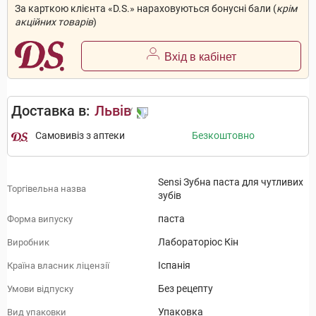
За карткою клієнта «D.S.» нараховуються бонусні бали (
крім
акційних товарів
)
Вхід в кабінет
Доставка в:
Львів
Самовивіз з аптеки
Безкоштовно
Sensi Зубна паста для чутливих
Торгівельна назва
зубів
паста
Форма випуску
Лабораторіос Кін
Виробник
Іспанія
Країна власник ліцензії
Без рецепту
Умови відпуску
Упаковка
Вид упаковки