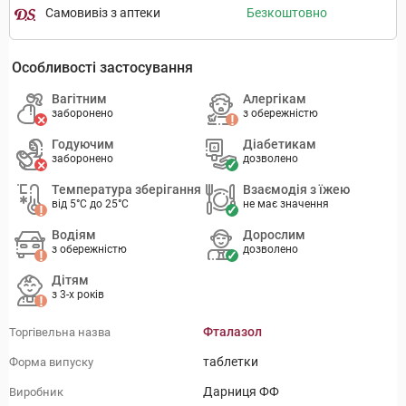
Самовивіз з аптеки
Безкоштовно
Особливості застосування
Вагітним
Алергікам
заборонено
з обережністю
Годуючим
Діабетикам
заборонено
дозволено
Температура зберігання
Взаємодія з їжею
від 5°C до 25°C
не має значення
Водіям
Дорослим
з обережністю
дозволено
Дітям
з 3-х років
Фталазол
Торгівельна назва
таблетки
Форма випуску
Дарниця ФФ
Виробник