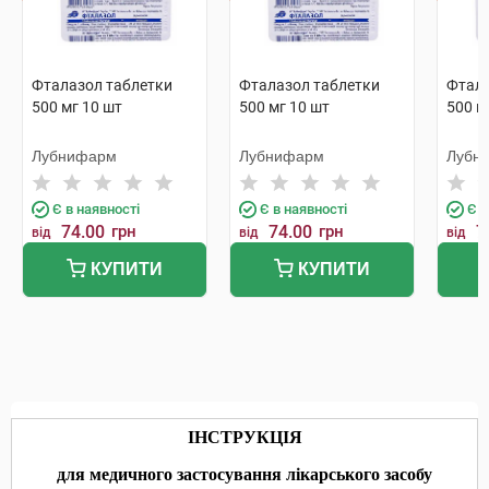
Фталазол таблетки
Фталазол таблетки
Фтала
500 мг 10 шт
500 мг 10 шт
500 м
Лубнифарм
Лубнифарм
Лубн
Є в наявності
Є в наявності
Є в
74.00
грн
74.00
грн
7
від
від
від
КУПИТИ
КУПИТИ