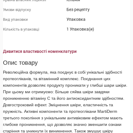
Без рецепту
Умови відпуску
Упаковка
Вид упаковки
1 Упаковка(и)
Кількість в упаковці
Дивитися властивості номенклатури
Опис товару
Революційна формула, яка поєднує в собі унікальні здібності
протеогліканів, та вітамінний комплекс. Поєднання цих
компонентів дозволяє продукту проникати у глибші шари шкіри.
При цьому ми отримуємо: Більше сяйва шкіри завдяки
проникненню вітаміну С та його антиоксидантним здібностям.
Довгостроковий ефект. Зміцнення шкіри, еластичність та
пружність. Активні компоненти та протеоглікани MartiDerm
третього покоління з унікальним антивіковим ефектом мають
глибоке проникнення, що дозволяє значно зменшити ознаки
старіння та уникнути їх виникнення. Також змушує шкіру