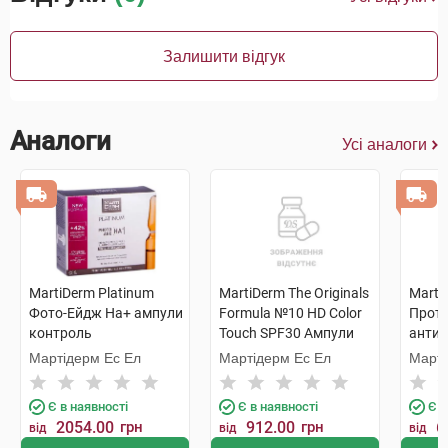
Залишити відгук
Аналоги
Усі аналоги
MartiDerm Platinum
MartiDerm The Originals
Marti
Фото-Ейдж На+ ампули
Formula №10 HD Color
Проте
контроль
Touch SPF30 Ампули
антио
фотостаріння для всіх
для обличчя з
для н
Мартідерм Ес Ел
Мартідерм Ес Ел
Марті
типів шкіри 2 мл 10
тонуючим ефектом 2
комбі
ампул
мл 1 шт
мл 5 
Є в наявності
Є в наявності
Є в
2054.00
грн
912.00
грн
6
від
від
від