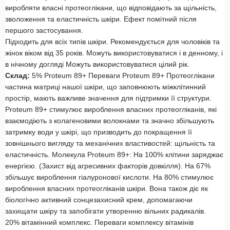
виробляти власні протеоглікани, що відповідають за щільність,
зволоження та еластичність шкіри. Ефект помітний після
першого застосування.
Підходить для всіх типів шкіри. Рекомендується для чоловіків та
жінок віком від 35 років. Можуть використовуватися і в денному, і
в нічному догляді Можуть використовуватися цілий рік.
Склад:
5% Proteum 89+ Переваги Proteum 89+ Протеоглікани
частина матриці нашої шкіри, що заповнюють міжклітинний
простір, мають важливе значення для підтримки її структури.
Proteum 89+ стимулює вироблення власних протеогліканів, які
взаємодіють з колагеновими волокнами та значно збільшують
затримку води у шкірі, що призводить до покращення її
зовнішнього вигляду та механічних властивостей: щільність та
еластичність. Молекула Proteum 89+: На 100% клітини заряджає
енергією. (Захист від агресивних факторів довкілля). На 67%
збільшує вироблення гіалуронової кислоти. На 80% стимулює
вироблення власних протеогліканів шкіри. Вона також діє як
біологічно активний сонцезахисний крем, допомагаючи
захищати шкіру та запобігати утворенню вільних радикалів.
20% вітамінний комплекс. Переваги комплексу вітамінів