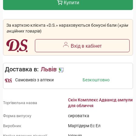
Купити
За карткою клієнта «D.S.» нараховуються бонусні бали (
крім
акційних товарів
)
Вхід в кабінет
Доставка в:
Львів
Самовивіз з аптеки
Безкоштовно
Скін Комплекс Адвансд ампули
Торгівельна назва
для обличчя
сироватка
Форма випуску
Мартідерм Ес Ел
Виробник
Іспанія
Країна власник ліцензії