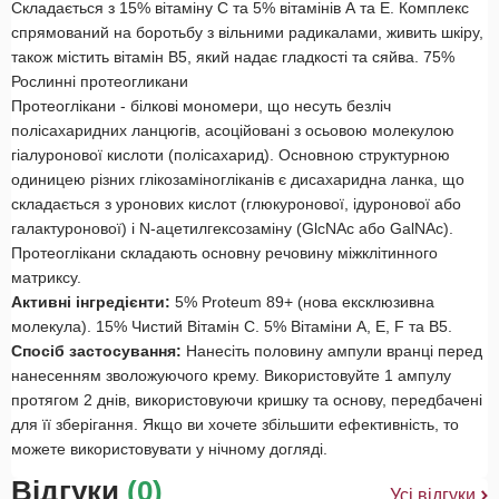
Складається з 15% вітаміну С та 5% вітамінів А та Е. Комплекс
спрямований на боротьбу з вільними радикалами, живить шкіру,
також містить вітамін B5, який надає гладкості та сяйва. 75%
Рослинні протеогликани
Протеоглікани - білкові мономери, що несуть безліч
полісахаридних ланцюгів, асоційовані з осьовою молекулою
гіалуронової кислоти (полісахарид). Основною структурною
одиницею різних глікозаміногліканів є дисахаридна ланка, що
складається з уронових кислот (глюкуронової, ідуронової або
галактуронової) і N-ацетилгексозаміну (GlcNAc або GalNAc).
Протеоглікани складають основну речовину міжклітинного
матриксу.
Активні інгредієнти:
5% Proteum 89+ (нова ексклюзивна
молекула). 15% Чистий Вітамін С. 5% Вітаміни А, Е, F та В5.
Спосіб застосування:
Нанесіть половину ампули вранці перед
нанесенням зволожуючого крему. Використовуйте 1 ампулу
протягом 2 днів, використовуючи кришку та основу, передбачені
для її зберігання. Якщо ви хочете збільшити ефективність, то
можете використовувати у нічному догляді.
Відгуки
(0)
Усі відгуки