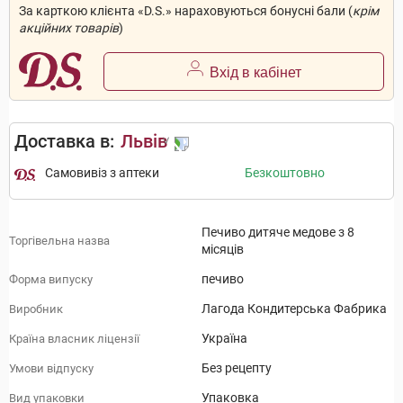
За карткою клієнта «D.S.» нараховуються бонусні бали (
крім
акційних товарів
)
Вхід в кабінет
Доставка в:
Львів
Самовивіз з аптеки
Безкоштовно
Печиво дитяче медове з 8
Торгівельна назва
місяців
печиво
Форма випуску
Лагода Кондитерська Фабрика
Виробник
Україна
Країна власник ліцензії
Без рецепту
Умови відпуску
Упаковка
Вид упаковки