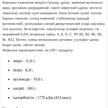
Борошно пшеничне вищого ґатунку, цукор, замінник молочного
жиру, крохмаль кукурудзяний, сироп інвертний (цукор, кислота
лимонна), молоко сухе знежирене, білок яєчний сухий, патока
буряко-глюкозні, солод ячмінний, стабілізатор (кальцій
вуглекислий), розпушувач натрій двовуглекислий (сода харчова),
сіль кухонна, бета-каротин, емульгатор (соєвий лецитин), сік
морквяний 0.6%, вітамінна суміш: А, Е, D, С, РР, В1, В2, В5, В6,
Вс, В12, Біотин, суміш мінеральних речовин: (сульфат цинку,
йодат калію, лактат заліза).
Живильні характеристики, на 100 г продукту:
жири - 11,8 г;
білки - 8,3г;
вуглеводи - 70,8 г;
натрій - 340 г;
калорійність - 1770 кДж (423 ккал).