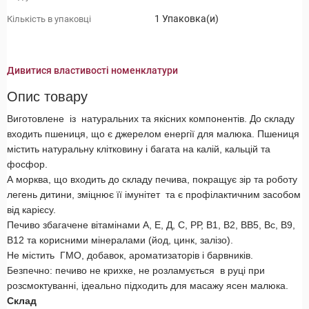
1 Упаковка(и)
Кількість в упаковці
Дивитися властивості номенклатури
Опис товару
Виготовлене із натуральних та якісних компонентів. До складу
входить пшениця, що є джерелом енергії для малюка. Пшениця
містить натуральну клітковину і багата на калій, кальцій та
фосфор.
А морква, що входить до складу печива, покращує зір та роботу
легень дитини, зміцнює її імунітет та є профілактичним засобом
від карієсу.
Печиво збагачене вітамінами А, Е, Д, С, РР, В1, В2, ВВ5, Вс, В9,
В12 та корисними мінералами (йод, цинк, залізо).
Не містить ГМО, добавок, ароматизаторів і барвників.
Безпечно: печиво не крихке, не розламується в руці при
розсмоктуванні, ідеально підходить для масажу ясен малюка.
Склад