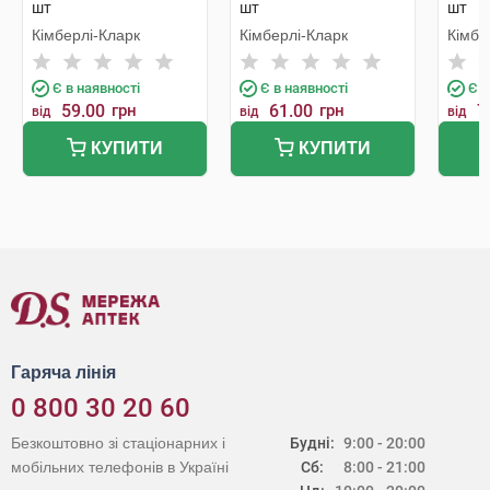
шт
шт
шт
Кімберлі-Кларк
Кімберлі-Кларк
Кімбе
Є в наявності
Є в наявності
Є в
59.00
грн
61.00
грн
7
від
від
від
КУПИТИ
КУПИТИ
Гаряча лінія
0 800 30 20 60
Безкоштовно зі стаціонарних і
Будні:
9:00 - 20:00
мобільних телефонів в Україні
Сб:
8:00 - 21:00