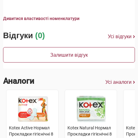
Дивитися властивості номенклатури
Відгуки
(0)
Усі відгуки
Залишити відгук
Аналоги
Усі аналоги
Kotex Active Нормал
Kotex Natural Нормал
Kotex
Прокладки гігієнічні 8
Прокладки гігієнічні 8
Прокл