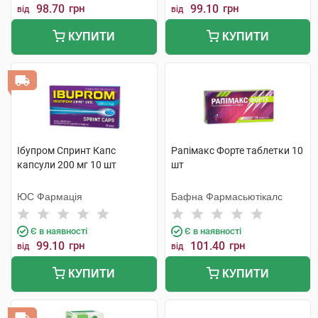
98.70
грн
99.10
грн
від
від
КУПИТИ
КУПИТИ
Ібупром Спринт Капс
Рапімакс Форте таблетки 10
капсули 200 мг 10 шт
шт
ЮС Фармація
Бафна Фармасьютікалс
Є в наявності
Є в наявності
99.10
грн
101.40
грн
від
від
КУПИТИ
КУПИТИ