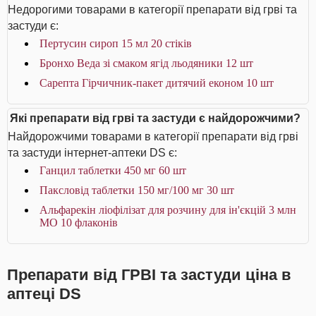
Недорогими товарами в категорії препарати від грві та
застуди є:
Пертусин сироп 15 мл 20 стіків
Бронхо Веда зі смаком ягід льодяники 12 шт
Сарепта Гірчичник-пакет дитячий економ 10 шт
Які препарати від грві та застуди є найдорожчими?
Найдорожчими товарами в категорії препарати від грві
та застуди інтернет-аптеки DS є:
Ганцил таблетки 450 мг 60 шт
Паксловід таблетки 150 мг/100 мг 30 шт
Альфарекін ліофілізат для розчину для ін'єкцій 3 млн
МО 10 флаконів
Препарати від ГРВІ та застуди ціна в
аптеці DS