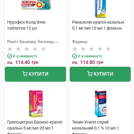
Нурофєн Колд Флю
Риназолін краплі назальні
таблетки 12 шт
0,1 мг/мл 10 мл 1 флакон
Рекітт Бенкізер Хелскер
Фармак
Інтернешнл
Є в наявності
Є в наявності
114.40
грн
114.80
грн
від
від
КУПИТИ
КУПИТИ
Грипоцитрон-Бронхо краплі
Тизин Ксило спрей
оральні 5 мг/мл 20 мл 1
назальний 0,1 % 10 мл 1