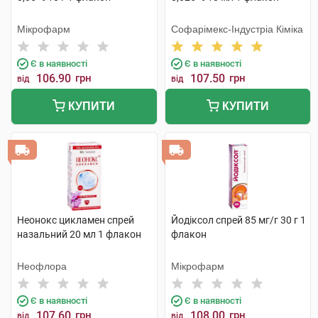
Мікрофарм
Софарімекс-Індустріа Кіміка
Є в наявності
Є в наявності
106.90
грн
107.50
грн
від
від
КУПИТИ
КУПИТИ
Неонокс цикламен спрей
Йодіксол спрей 85 мг/г 30 г 1
назальний 20 мл 1 флакон
флакон
Неофлора
Мікрофарм
Є в наявності
Є в наявності
107.60
грн
108.00
грн
від
від