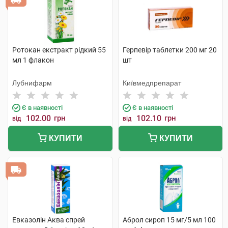
Ротокан екстракт рідкий 55
Герпевір таблетки 200 мг 20
мл 1 флакон
шт
Лубнифарм
Київмедпрепарат
Є в наявності
Є в наявності
102.00
грн
102.10
грн
від
від
КУПИТИ
КУПИТИ
Евказолін Аква спрей
Аброл сироп 15 мг/5 мл 100