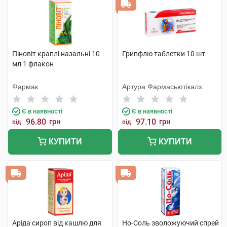
Піновіт краплі назальні 10
Грипфлю таблетки 10 шт
мл 1 флакон
Фармак
Артура Фармасьютікалз
Є в наявності
Є в наявності
96.80
грн
97.10
грн
від
від
КУПИТИ
КУПИТИ
Аріда сироп від кашлю для
Но-Соль зволожуючий спрей