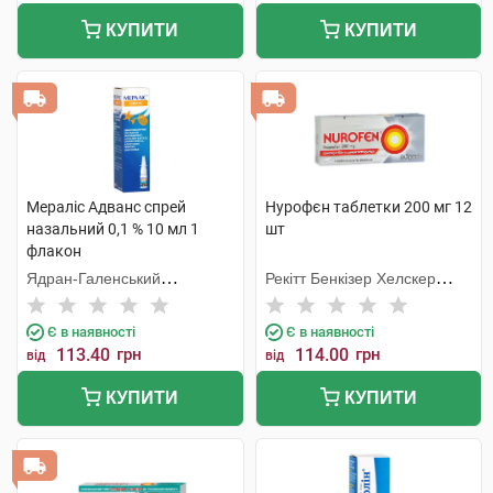
КУПИТИ
КУПИТИ
Мераліс Адванс спрей
Нурофєн таблетки 200 мг 12
назальний 0,1 % 10 мл 1
шт
флакон
Ядран-Галенський
Рекітт Бенкізер Хелскер
Лабораторій
Інтернешнл
Є в наявності
Є в наявності
113.40
грн
114.00
грн
від
від
КУПИТИ
КУПИТИ