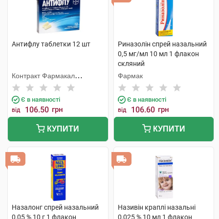
Антифлу таблетки 12 шт
Риназолін спрей назальний
0,5 мг/мл 10 мл 1 флакон
скляний
Контракт Фармакал
Фармак
Корпорейшн
Є в наявності
Є в наявності
106.50
грн
106.60
грн
від
від
КУПИТИ
КУПИТИ
Назалонг спрей назальний
Називін краплі назальні
0,05 % 10 г 1 флакон
0,025 % 10 мл 1 флакон