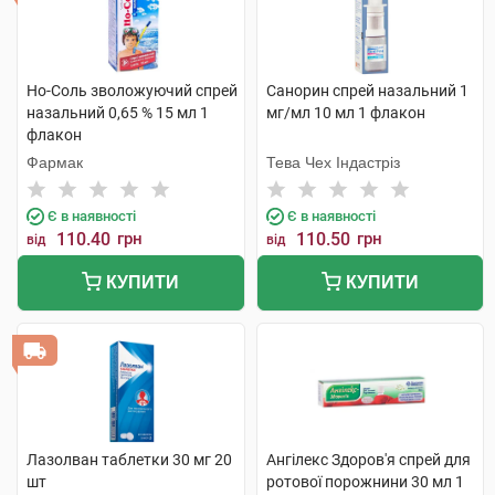
Но-Соль зволожуючий спрей
Санорин спрей назальний 1
назальний 0,65 % 15 мл 1
мг/мл 10 мл 1 флакон
флакон
Фармак
Тева Чех Індастріз
Є в наявності
Є в наявності
110.40
грн
110.50
грн
від
від
КУПИТИ
КУПИТИ
Лазолван таблетки 30 мг 20
Ангілекс Здоров'я спрей для
шт
ротової порожнини 30 мл 1