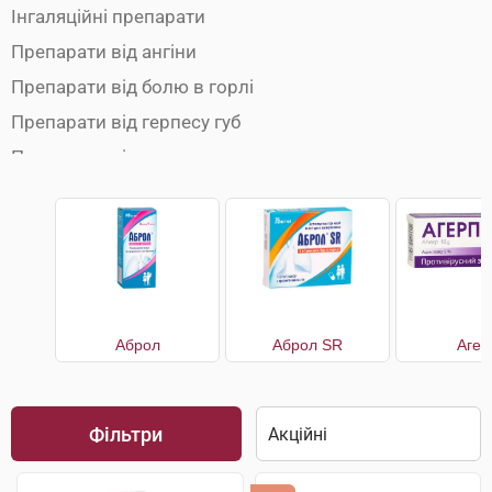
Інгаляційні препарати
Препарати від ангіни
Препарати від болю в горлі
Препарати від герпесу губ
Препарати від застуди
Препарати від кашлю
Препарати від нежитю
Препарати від температури
Противірусні препарати
Чай від застуди
Аброл
Аброл SR
Агер
Фільтри