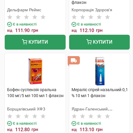
флакон
Дельфарм Реймс
Корпорація Здоров'я
Є в наявності
Є в наявності
111.90
грн
112.10
грн
від
від
КУПИТИ
КУПИТИ
Бофен суспензія оральна
Мераліс спрей назальний 0,1
100 мг/5 мл 100 мл 1 флакон
% 10 мл 1 флакон
Борщагівський ХФЗ
Ядран-Галенський
Лабораторій
Є в наявності
Є в наявності
112.80
грн
113.10
грн
від
від