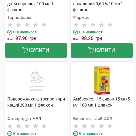
дітей порошок 100 мл 1
назальний 0,65 % 10 мл 1
флакон
флакон
Тернофарм
Фармак
Є в наявності
Є в наявності
97.90
грн
98.20
грн
від
від
КУПИТИ
КУПИТИ
Подорожника фітосироп при
Амброксол 15 сироп 15 мг/5
кашлі 200 мл 1 флакон
мл 100 мл 1 флакон
Фітопродукт НВЛ
Борщагівський ХФЗ
Є в наявності
Є в наявності