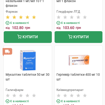
назальний 1 мг/мл 10 г 1
мл 1 флакон
флакон
Фармак
Гледфарм ЛТД
Є в наявності
Є в наявності
102.80
грн
103.60
грн
від
від
КУПИТИ
КУПИТИ
Мукалтин таблетки 50 мг 30
Герпевір таблетки 400 мг 10
шт
шт
Галичфарм
Київмедпрепарат
Є в наявності
Є в наявності