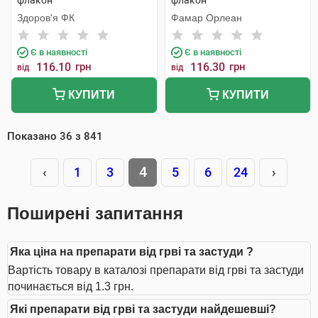
флакон
флакон
Здоров'я ФК
Фамар Орлеан
Є в наявності
Є в наявності
116.10
грн
116.30
грн
від
від
КУПИТИ
КУПИТИ
Показано
36
з
841
4
‹
1
3
5
6
24
›
Поширені запитання
Яка ціна на препарати від грві та застуди ?
Вартість товару в каталозі препарати від грві та застуди
починається від 1.3 грн.
Які препарати від грві та застуди найдешевші?