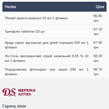
Назва
Ціна
96.80
Піновіт краплі назальні 10 мл 1 флакон
грн
97.10
Грипфлю таблетки 10 шт
грн
Аріда сироп від кашлю для дітей порошок 100 мл 1
97.90
флакон
грн
Но-Соль зволожуючий спрей назальний 0,65 % 10
98.20
мл 1 флакон
грн
Подорожника фітосироп при кашлі 200 мл 1
98.70
флакон
грн
Гаряча лінія