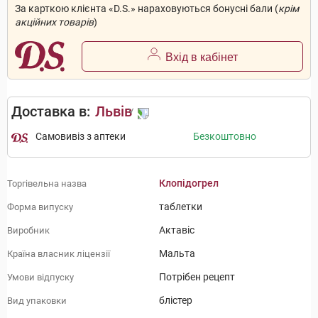
За карткою клієнта «D.S.» нараховуються бонусні бали (
крім
акційних товарів
)
Вхід в кабінет
Доставка в:
Львів
Самовивіз з аптеки
Безкоштовно
Клопідогрел
Торгівельна назва
таблетки
Форма випуску
Актавіс
Виробник
Мальта
Країна власник ліцензії
Потрібен рецепт
Умови відпуску
блістер
Вид упаковки