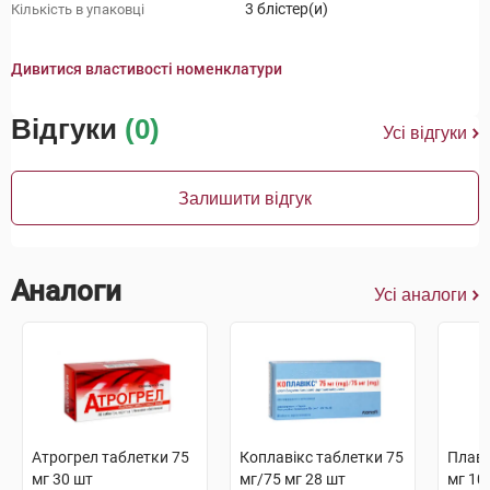
3 блістер(и)
Кількість в упаковці
Дивитися властивості номенклатури
Відгуки
(0)
Усі відгуки
Залишити відгук
Аналоги
Усі аналоги
Атрогрел таблетки 75
Коплавікс таблетки 75
Плаві
мг 30 шт
мг/75 мг 28 шт
мг 10