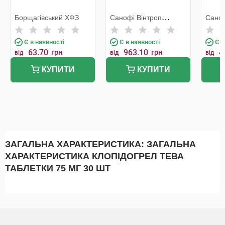
Борщагівський ХФЗ
Санофі Вінтроп
Саноф
Індастріа
Індас
Є в наявності
Є в наявності
Є в
63.70
грн
963.10
грн
4
від
від
від
КУПИТИ
КУПИТИ
ЗАГАЛЬНА ХАРАКТЕРИСТИКА: ЗАГАЛЬНА
ХАРАКТЕРИСТИКА КЛОПІДОГРЕЛ ТЕВА
ТАБЛЕТКИ 75 МГ 30 ШТ