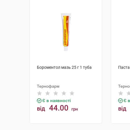
Бороментол мазь 25 г 1 туба
Паста
Тернофарм
Терн
Є в наявності
Є 
44.00
від
від
грн