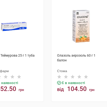
 Теймурова 25 г 1 туба
Олазоль аерозоль 60 г 1
балон
офарм
Стома
в наявності
Є в наявності
52.50
104.50
від
грн
грн