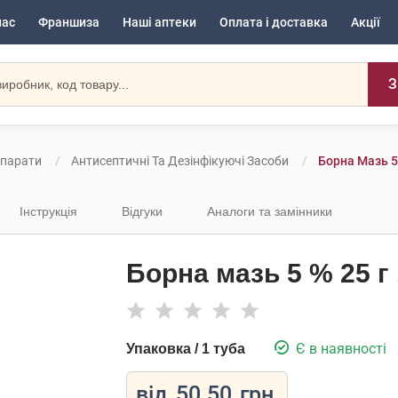
нас
Франшиза
Наші аптеки
Оплата і доставка
Акції
З
епарати
Антисептичні Та Дезінфікуючі Засоби
Борна Мазь 5 
Інструкція
Відгуки
Аналоги та замінники
Борна мазь 5 % 25 г 
Є в наявності
Упаковка / 1 туба
від
50.50
грн