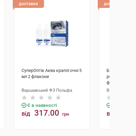
доставка
доставка
СуперОптік Аква краплі очні 5
Борної кислоти
мл 2 флакони
розчин спиртов
флакон
Варшавський ФЗ Польфа
Віола
Є в наявності
Є в наявно
317.00
15.6
від
від
грн