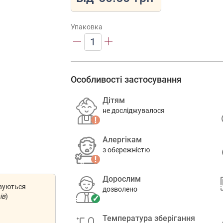
Упаковка
1
Особливості застосування
Дітям
не досліджувалося
Алергікам
з обережністю
Дорослим
овуються
дозволено
ів
)
Температура зберігання