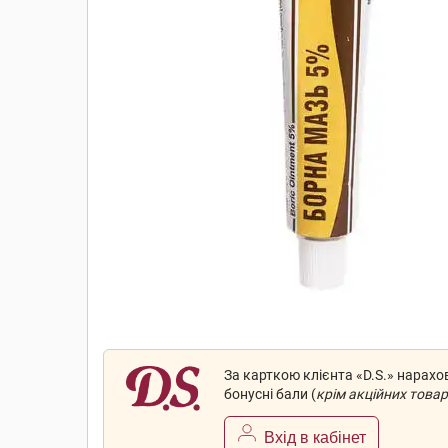
За карткою клієнта «D.S.» нарах
бонусні бали (
крім акційних товар
Вхід в кабінет