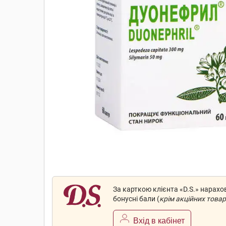
За карткою клієнта «D.S.» нарах
бонусні бали (
крім акційних товар
Вхід в кабінет