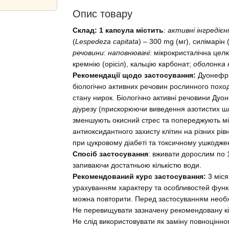
Опис товару
Склад:
1 капсула містить
:
активні інгредіє
(
Lespedeza capitata
) – 300 mg (мг), силімарін 
речовини
:
наповнювачі
: мікрокристалічна цел
кремнію (орісіл), кальцію карбонат;
оболонка 
Рекомендації щодо застосування:
Дуонефри
біологічно активних речовин рослинного похо
стану нирок. Біологічно активні речовини Дуо
діурезу (прискорюючи виведення азотистих шл
зменшують окисний стрес та попереджують м
антиоксидантного захисту клітин на різних рі
при цукровому діабеті та токсичному ушкодже
Спосіб застосування
: вживати дорослим по 1
запиваючи достатньою кількістю води.
Рекомендований курс застосування:
3 міся
урахуванням характеру та особливостей функц
можна повторити. Перед застосуванням необхі
Не перевищувати зазначену рекомендовану кі
Не слід використовувати як заміну повноцінно