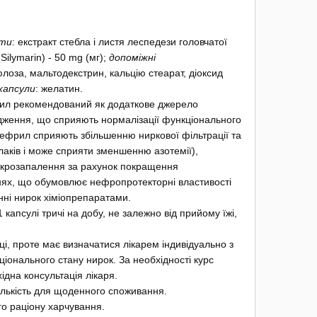
нти
: екстракт стебла і листя леспедези головчатої
(Silymarin) - 50 mg (мг);
допоміжні
юлоза, мальтодекстрин, кальцію стеарат, діоксид
капсули
: желатин.
л рекомендований як додаткове джерело
дження, що сприяють нормалізації функціонального
нефрил сприяють збільшенню ниркової фільтрації та
аків і може сприяти зменшенню азотемії),
ікрозапалення за рахунок покращення
внях, що обумовлює нефропротекторні властивості
нні нирок хіміопрепаратами.
 капсулі тричі на добу, не залежно від прийому їжі,
ці, проте має визначатися лікарем індивідуально з
іонального стану нирок. За необхідності курс
дна консультація лікаря.
лькість для щоденного споживання.
го раціону харчування.