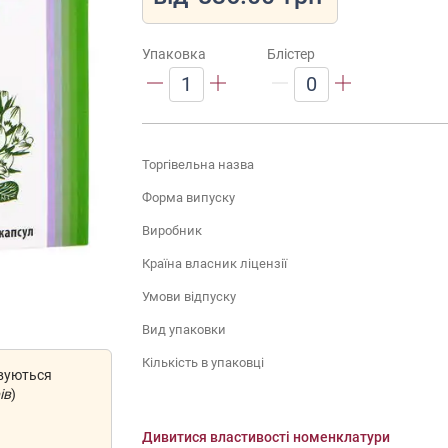
Упаковка
Блістер
1
0
Торгівельна назва
Форма випуску
Виробник
Країна власник ліцензії
Умови відпуску
Вид упаковки
Кількість в упаковці
овуються
ів
)
Дивитися властивості номенклатури