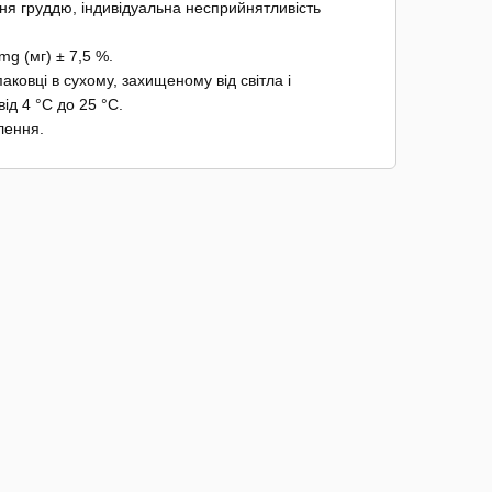
ння груддю, індивідуальна несприйнятливість
mg (мг) ± 7,5 %.
паковці в сухому, захищеному від світла і
ід 4 °С до 25 °С.
лення.