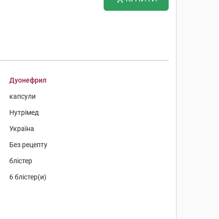
Дуонефрил
капсули
Нутрімед
Україна
Без рецепту
блістер
6 блістер(и)