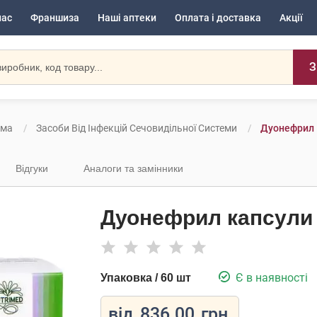
нас
Франшиза
Наші аптеки
Оплата і доставка
Акції
З
ема
Засоби Від Інфекцій Сечовидільної Системи
Дуонефрил 
Відгуки
Аналоги та замінники
Дуонефрил капсули 
Є в наявності
Упаковка / 60 шт
від
836.00
грн