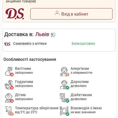
акційних товарів
)
Вхід в кабінет
Доставка в:
Львів
Самовивіз з аптеки
Безкоштовно
Особливості застосування
Вагітним
Алергікам
заборонено
з обережністю
Годуючим
Дорослим
заборонено
дозволено
Дітям
Діабетикам
заборонено
дозволено
Температура зберігання
Взаємодія з їжею
від 5°C до 25°C
не має значення