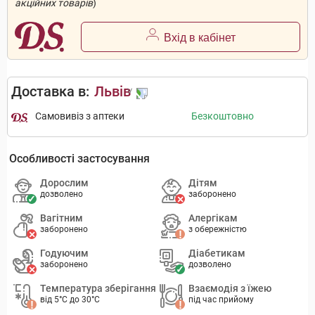
акційних товарів
)
Вхід в кабінет
Доставка в:
Львів
Самовивіз з аптеки
Безкоштовно
Особливості застосування
Дорослим
Дітям
дозволено
заборонено
Вагітним
Алергікам
заборонено
з обережністю
Годуючим
Діабетикам
заборонено
дозволено
Температура зберігання
Взаємодія з їжею
від 5°C до 30°C
під час прийому