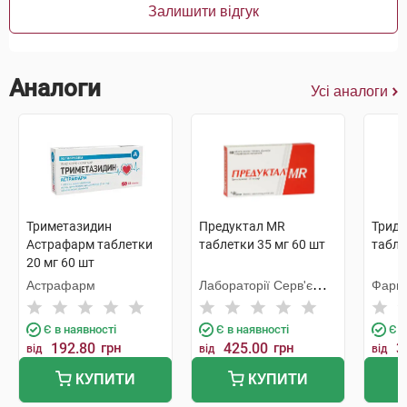
Залишити відгук
Аналоги
Усі аналоги
Триметазидин
Предуктал MR
Триду
Астрафарм таблетки
таблетки 35 мг 60 шт
табле
20 мг 60 шт
Астрафарм
Лабораторії Серв'є
Фарм
Індастрі
Є в наявності
Є в наявності
Є в
192.80
грн
425.00
грн
3
від
від
від
КУПИТИ
КУПИТИ