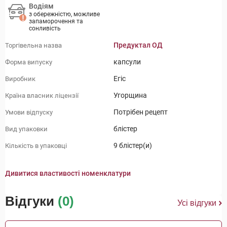
Водіям
з обережністю, можливе
запаморочення та
сонливість
Предуктал ОД
Торгівельна назва
капсули
Форма випуску
Егіс
Виробник
Угорщина
Країна власник ліцензії
Потрібен рецепт
Умови відпуску
блістер
Вид упаковки
9 блістер(и)
Кількість в упаковці
Дивитися властивості номенклатури
Відгуки
(0)
Усі відгуки