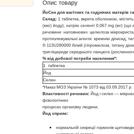
Опис товару
ЙоСен для вагітних та годуючих матерів та
Склад:
1 таблетка, вкрита оболонкою, містить
(мкг) йоду), натрію селеніт 0,067 mg (мг) (що 
речовини: наповнювач: целюлоза мікрокристал
протизлежувальні агенти: кремнію діоксид, та
® 113U280000 білий (гіпромелоза, титану діок
тригліцериди середнього ланцюга (рослинног
% від добової потреби населення*:
1 таблетка
Йод
Селен
*Наказ МОЗ України № 1073 від 03.09.2017 р.
Властивості речовин:
Йод і селен — мікрое
фізіологічних
процесах організму людини.
Йод сприяє:
нормальній секреції гормонів щитовид