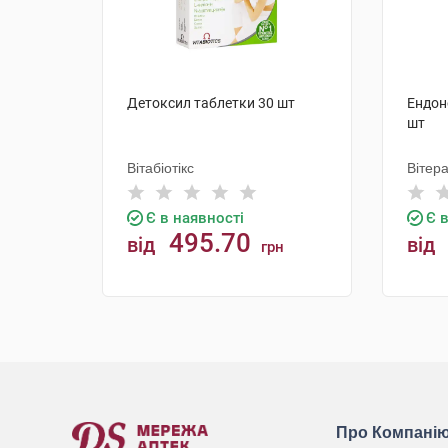
Детоксил таблетки 30 шт
Ендон
шт
Вітабіотікс
Вітер
Є в наявності
Є 
495.70
від
від
грн
КУПИТИ
Про Компані