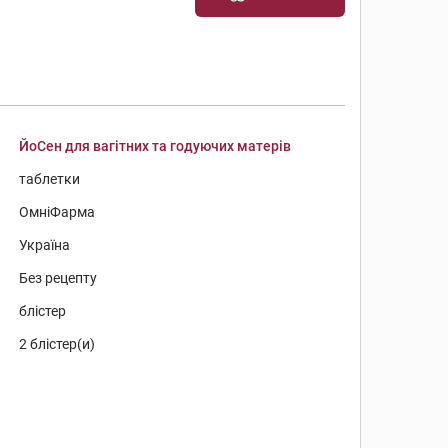
ЙоСен для вагітних та годуючих матерів
таблетки
ОмніФарма
Україна
Без рецепту
блістер
2 блістер(и)