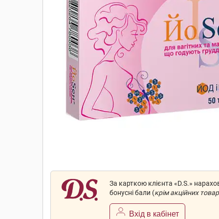
За карткою клієнта «D.S.» нарах
бонусні бали (
крім акційних товар
Вхід в кабінет