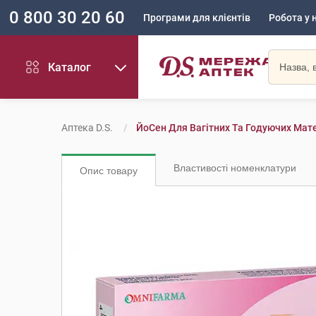
0 800 30 20 60
Програми для клієнтів
Робота у 
Каталог
Аптека D.S.
ЙоСен Для Вагітних Та Годуючих Мате
Властивості номенклатури
Опис товару