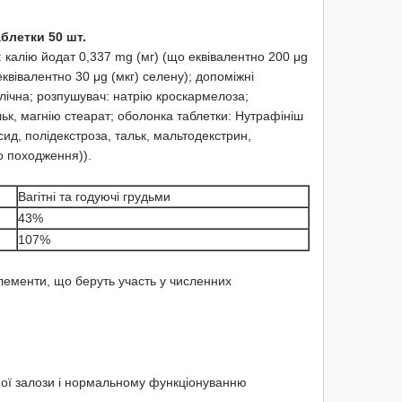
блетки 50 шт.
: калію йодат 0,337 mg (мг) (що еквівалентно 200 μg
еквівалентно 30 μg (мкг) селену); допоміжні
ічна; розпушувач: натрію кроскармелоза;
льк, магнію стеарат; оболонка таблетки: Нутрафініш
сид, полідекстроза, тальк, мальтодекстрин,
о походження)).
Вагітні та годуючі грудьми
43%
107%
лементи, що беруть участь у численних
ної залози і нормальному функціонуванню