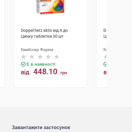
Doppel herz aktiv від А до
Doppel herz akt
Цинку таблетки 30 шт
Цинку таблетк
Квайссер Фарма
Квайссер Фар
Є в наявності
Є в наявно
448.10
242.
від
від
грн
КУПИТИ
К
Завантажити застосунок