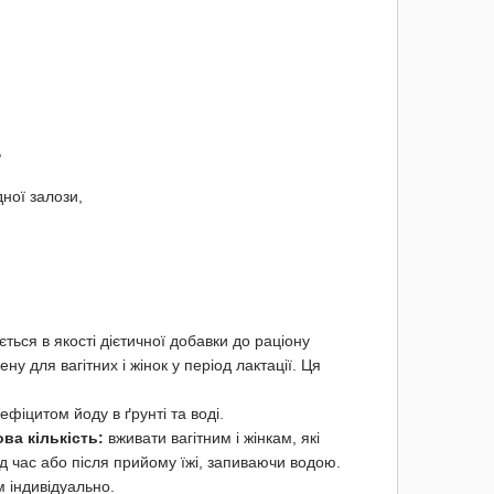
,
ної залози,
ься в якості дієтичної добавки до раціону
у для вагітних і жінок у період лактації. Ця
фіцитом йоду в ґрунті та воді.
ва кількість:
вживати вагітним і жінкам, які
ід час або після прийому їжі, запиваючи водою.
 індивідуально.