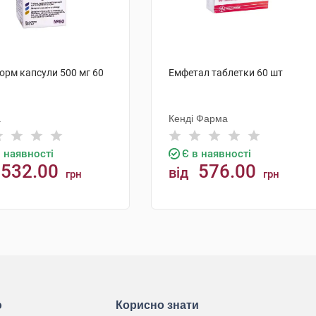
орм капсули 500 мг 60
Емфетал таблетки 60 шт
а
Кенді Фарма
в наявності
Є в наявності
532.00
576.00
від
грн
грн
КУПИТИ
КУПИТИ
ю
Корисно знати