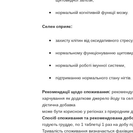
щитовидної залози,
нормальній когнітивній функції мозку.
Селен сприяє:
захисту клітин від оксидативного стресу
нормальному функціонуванню щитовид
нормальній роботі імунної системи,
підтриманню нормального стану нігтів.
Рекомендації щодо споживання:
рекомендуєт
харчування як додаткове джерело йоду та селен
дієтична добавка
може бути корисною у регіонах з природним де
Спосіб споживання та рекомендована добо
годують груддю, по 1 таблетці 1 раз на добу п
Тривалість споживання визначається фахівцем