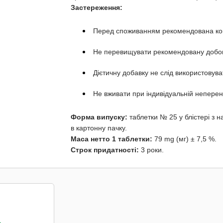
Застереження:
Перед споживанням рекомендована кон
Не перевищувати рекомендовану добову
Дієтичну добавку не слід використовува
Не вживати при індивідуальній неперен
Форма випуску:
таблетки № 25 у блістері з н
в картонну пачку.
Маса нетто 1 таблетки:
79 mg (мг) ± 7,5 %.
Строк придатності:
3 роки.