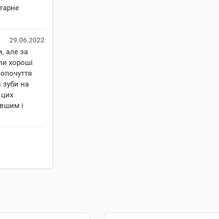
 гарне
29.06.2022
, але за
ли хороші
мопочуття
 зуби на
 цих
овшим і