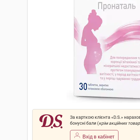
За карткою клієнта «D.S.» нарах
бонусні бали (
крім акційних товар
Вхід в кабінет