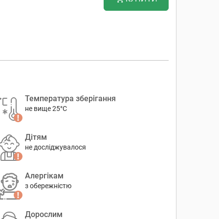
Температура зберігання
не вище 25°C
Дітям
не досліджувалося
Алергікам
з обережністю
Дорослим