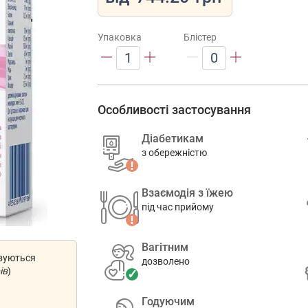
Упаковка
Блістер
1
0
Особливості застосування
Діабетикам
з обережністю
Взаємодія з їжею
під час прийому
Вагітним
овуються
дозволено
ів
)
Годуючим