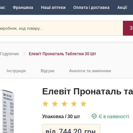
нас
Франшиза
Наші аптеки
Оплата і доставка
Акції
З
а Годуючих
Елевіт Пронаталь Таблетки 30 Шт
Інструкція
Відгуки
Аналоги та замінники
Елевіт Пронаталь та
Є в наявності
Упаковка / 30 шт
від
744.20
грн