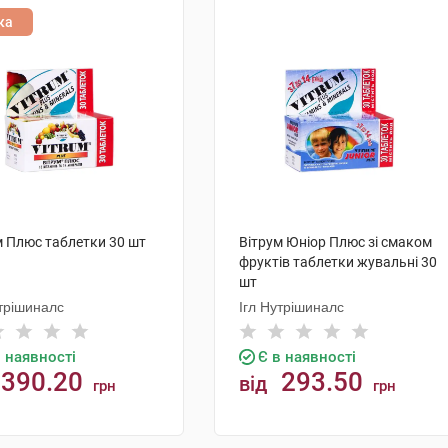
ка
м Плюс таблетки 30 шт
Вітрум Юніор Плюс зі смаком
фруктів таблетки жувальні 30
шт
утрішиналс
Ігл Нутрішиналс
в наявності
Є в наявності
390.20
293.50
від
грн
грн