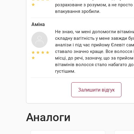
розраховане з розумом, а не просто
впакування зробили.
Аміна
Не знаю, чи мені допомогли вітаміни
складну вагітність у мене завжди бу
аналізи і під час прийому Єлевіт са
ставало значно краще. Все волосся і
місці, до речі, зазначу, що за прийом
вітамінів волосся стало набагато д
густішим.
Залишити відгук
Аналоги