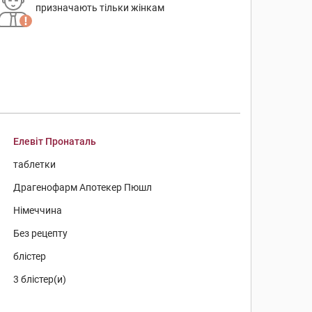
призначають тільки жінкам
Елевіт Пронаталь
таблетки
Драгенофарм Апотекер Пюшл
Німеччина
Без рецепту
блістер
3 блістер(и)