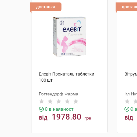
доставка
достав
Елевіт Пронаталь таблетки
Вітру
100 шт
Роттендорф Фарма
Ігл Н
Є в наявності
Є 
1978.80
від
від
грн