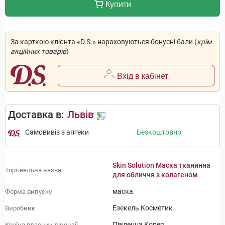
Купити
За карткою клієнта «D.S.» нараховуються бонусні бали (
крім
акційних товарів
)
Вхід в кабінет
Доставка в:
Львів
Самовивіз з аптеки
Безкоштовно
Skin Solution Маска тканинна
Торгівельна назва
для обличчя з колагеном
маска
Форма випуску
Езекель Косметик
Виробник
Південна Корея
Країна власник ліцензії