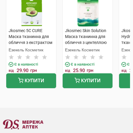
Jkosmec 5C CURE
Jkosmec Skin Solution
Jkosm
Маска тканинна для
Маска тканинна для
Hydra
обличчя з екстрактом
обличчя з центеллою
ткани
авокадо 25 мл 1 шт
азіатською 25 мл 1 шт
з екс
Езекель Косметик
Езекель Косметик
Езеке
бджол
молоч
Є в наявності
Є в наявності
Є в
29.90
грн
25.90
грн
2
від
від
від
КУПИТИ
КУПИТИ