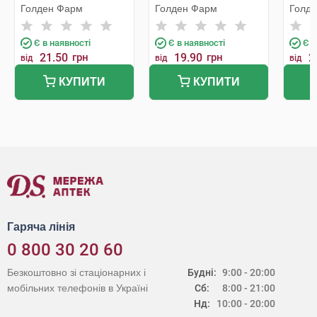
Голден Фарм
Голден Фарм
Голд
Є в наявності
Є в наявності
Є в
21.50
грн
19.90
грн
2
від
від
від
КУПИТИ
КУПИТИ
Гаряча лінія
0 800 30 20 60
Безкоштовно зі стаціонарних і
Будні:
9:00 - 20:00
мобільних телефонів в Україні
Сб:
8:00 - 21:00
Нд:
10:00 - 20:00