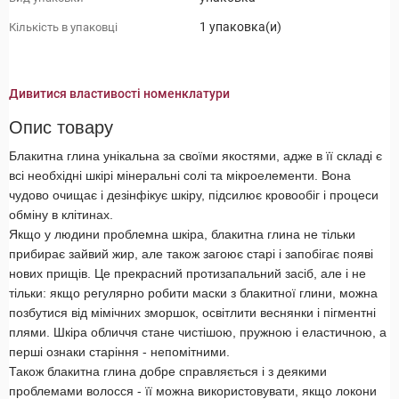
1 упаковка(и)
Кількість в упаковці
Дивитися властивості номенклатури
Опис товару
Блакитна глина унікальна за своїми якостями, адже в її складі є
всі необхідні шкірі мінеральні солі та мікроелементи. Вона
чудово очищає і дезінфікує шкіру, підсилює кровообіг і процеси
обміну в клітинах.
Якщо у людини проблемна шкіра, блакитна глина не тільки
прибирає зайвий жир, але також загоює старі і запобігає появі
нових прищів. Це прекрасний протизапальний засіб, але і не
тільки: якщо регулярно робити маски з блакитної глини, можна
позбутися від мімічних зморшок, освітлити веснянки і пігментні
плями. Шкіра обличчя стане чистішою, пружною і еластичною, а
перші ознаки старіння - непомітними.
Також блакитна глина добре справляється і з деякими
проблемами волосся - її можна використовувати, якщо локони