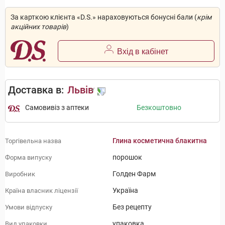
За карткою клієнта «D.S.» нараховуються бонусні бали (
крім
акційних товарів
)
Вхід в кабінет
Доставка в:
Львів
Самовивіз з аптеки
Безкоштовно
Глина косметична блакитна
Торгівельна назва
порошок
Форма випуску
Голден Фарм
Виробник
Україна
Країна власник ліцензії
Без рецепту
Умови відпуску
упаковка
Вид упаковки