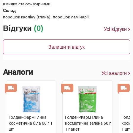
швидко стають жирними.
Склад
порошок каоліну (глина), порошок ламінарії
Відгуки
(0)
Усі відгуки
Залишити відгук
Аналоги
Усі аналоги
Голден-Фарм Глина
Голден-Фарм Глина
Голде
косметична біла 60 г 1
косметична зелена 60 г
косме
шт
1 пакет
1 шт