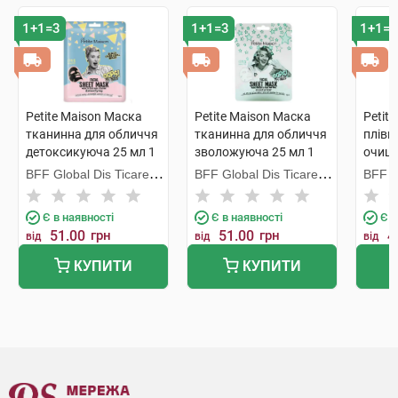
1+1=3
1+1=3
1+1=3
Petite Maison Маска
Petite Maison Маска
Petit
тканинна для обличчя
тканинна для обличчя
плівк
детоксикуюча 25 мл 1
зволожуюча 25 мл 1
очищ
пакет
пакет
актив
BFF Global Dis Ticaret
BFF Global Dis Ticaret
BFF Gl
бамбу
A.S. (Туреччина)
A.S. (Туреччина)
A.S. 
Є в наявності
Є в наявності
Є в
51.00
грн
51.00
грн
4
від
від
від
КУПИТИ
КУПИТИ