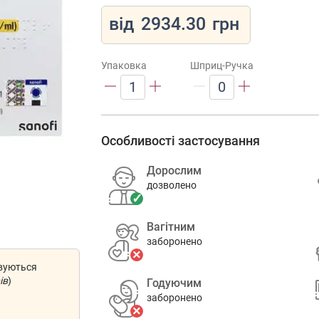
від
2934.30
грн
Упаковка
Шприц-Ручка
1
0
Особливості застосування
Дорослим
дозволено
Вагітним
заборонено
овуються
ів
)
Годуючим
заборонено