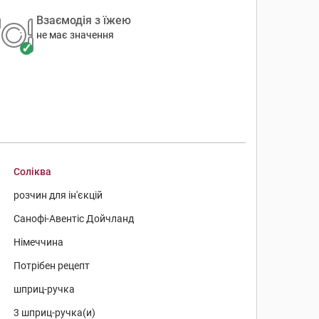
Взаємодія з їжею
не має значення
Соліква
розчин для ін'єкцій
Санофі-Авентіс Дойчланд
Німеччина
Потрібен рецепт
шприц-ручка
3 шприц-ручка(и)