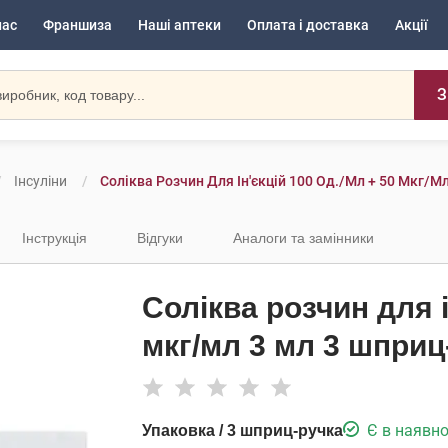
нас
Франшиза
Наші аптеки
Оплата і доставка
Акції
З
Інсуліни
Соліква Розчин Для Ін'єкцій 100 Од./мл + 50 Мкг/м
Інструкція
Відгуки
Аналоги та замінники
Соліква розчин для і
мкг/мл 3 мл 3 шприц
Є в наявно
Упаковка / 3 шприц-ручка