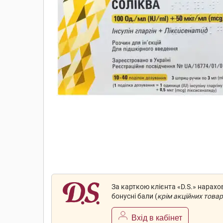
За карткою клієнта «D.S.» нарах
бонусні бали (
крім акційних товар
Вхід в кабінет