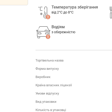
Температура зберігання
від 2°C до 8°C
Водіям
з обережністю
Торгівельна назва
Форма випуску
Виробник
Країна власник ліцензії
Умови відпуску
Вид упаковки
Кількість в упаковці