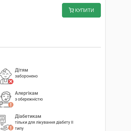
КУПИТИ
Дітям
заборонено
Алергікам
з обережністю
Діабетикам
тільки для лікування діабету II
типу