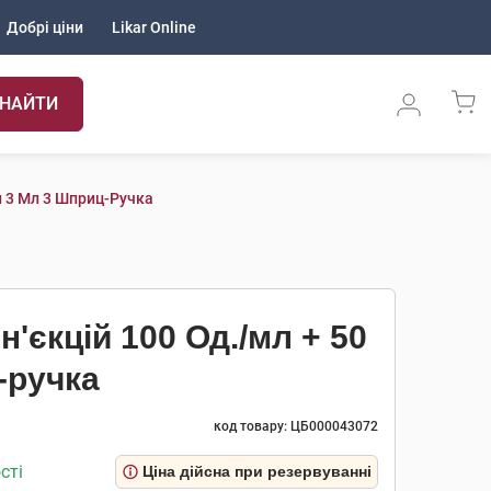
Добрі ціни
Likar Online
НАЙТИ
л 3 Мл 3 Шприц-Ручка
н'єкцій 100 Од./мл + 50
-ручка
код товару: ЦБ000043072
сті
Ціна дійсна при резервуванні