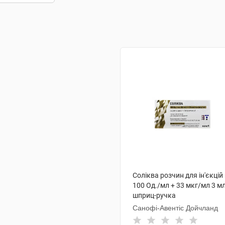
Соліква розчин для ін'єкцій
100 Од./мл + 33 мкг/мл 3 мл
шприц-ручка
Санофі-Авентіс Дойчланд