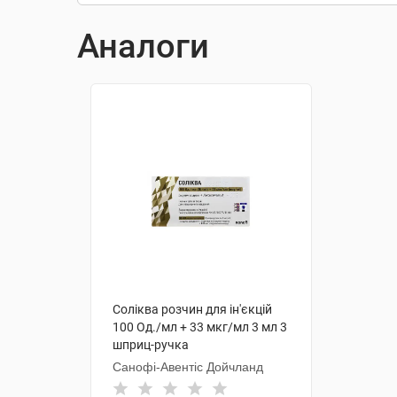
Аналоги
Соліква розчин для ін'єкцій
100 Од./мл + 33 мкг/мл 3 мл 3
шприц-ручка
Санофі-Авентіс Дойчланд