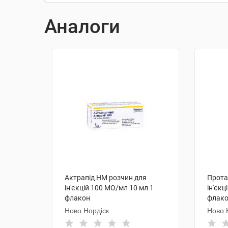
Аналоги
Актрапід НМ розчин для
Прота
ін'єкцій 100 МО/мл 10 мл 1
ін'єкц
флакон
флак
Ново Нордіск
Ново 