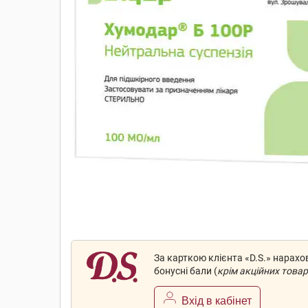
За карткою клієнта «D.S.» нарах
бонусні бали (
крім акційних товар
Вхід в кабінет