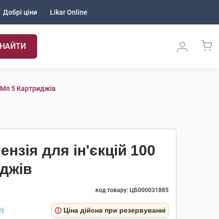
Добрі ціни
Likar Online
НАЙТИ
 Мл 5 Картриджів
нзія для ін'єкцій 100
иджів
код товару: ЦБ000031885
і
Ціна дійсна при резервуванні