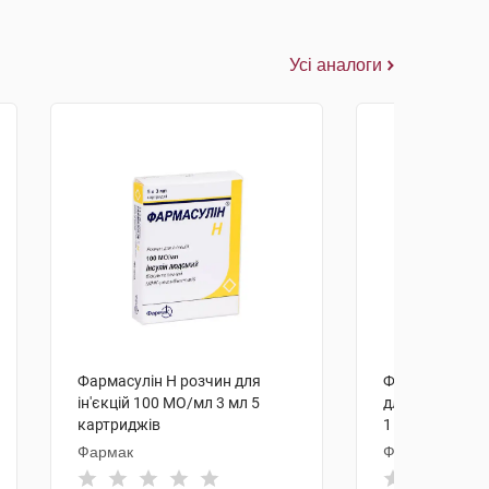
Усі аналоги
Фармасулін H розчин для
Фармасулін H 
ін'єкцій 100 МО/мл 3 мл 5
для ін'єкцій 1
картриджів
1 флакон
Фармак
Фармак