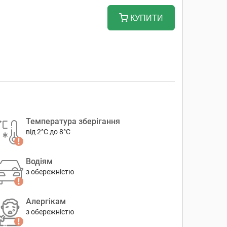
КУПИТИ
Температура зберігання
від 2°C до 8°C
Водіям
з обережністю
Алергікам
з обережністю