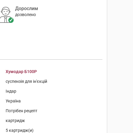
Дорослим
дозволено
Хумодар Б100Р
суспензія для ін'єкцій
Індар
Україна
Потрібен рецепт
картридж
5 картридж(и)