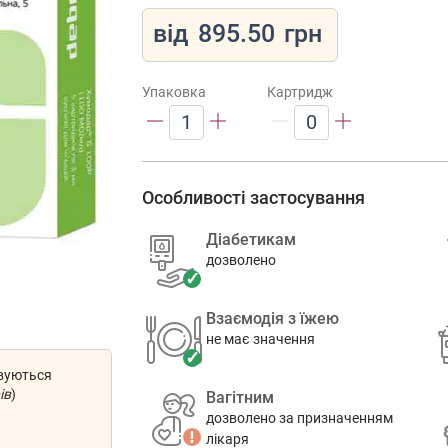
від
895.50
грн
Упаковка
Картридж
1
0
Особливості застосування
Діабетикам
дозволено
Взаємодія з їжею
не має значення
овуються
ів
)
Вагітним
дозволено за призначенням
лікаря