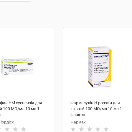
фан НМ суспензія для
Фармасулін H розчин для
ій 100 МО/мл 10 мл 1
ін'єкцій 100 МО/мл 10 мл 1
он
флакон
Нордіск
Фармак