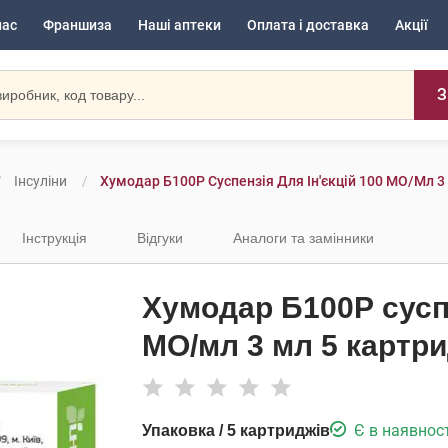
нас
Франшиза
Наші аптеки
Оплата і доставка
Акції
З
Інсуліни
Хумодар Б100Р Суспензія Для Ін'єкцій 100 МО/мл 3
Інструкція
Відгуки
Аналоги та замінники
Хумодар Б100Р суспе
МО/мл 3 мл 5 картр
Є в наявност
Упаковка / 5 картриджів