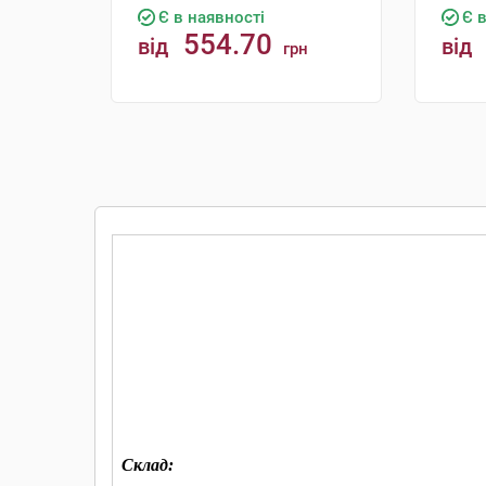
Є в наявності
Є 
554.70
від
від
грн
КУПИТИ