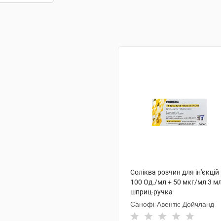
Соліква розчин для ін'єкцій
100 Од./мл + 50 мкг/мл 3 мл
шприц-ручка
Санофі-Авентіс Дойчланд