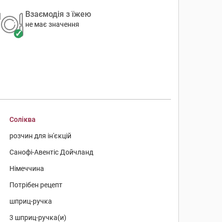
Взаємодія з їжею
не має значення
Соліква
розчин для ін'єкцій
Санофі-Авентіс Дойчланд
Німеччина
Потрібен рецепт
шприц-ручка
3 шприц-ручка(и)