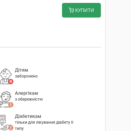
КУПИТИ
Дітям
заборонено
Алергікам
з обережністю
Діабетикам
тільки для лікування діабету II
типу