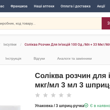
нас
Франшиза
Наші аптеки
Оплата і доставка
Акції
З
Інсуліни
Соліква Розчин Для Ін'єкцій 100 Од./мл + 33 Мкг/м
Інструкція
Відгуки
Аналоги та замінники
Соліква розчин для і
мкг/мл 3 мл 3 шприц
Є в наявно
Упаковка / 3 шприц-ручка