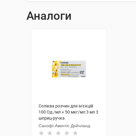
Аналоги
Соліква розчин для ін'єкцій
100 Од./мл + 50 мкг/мл 3 мл 3
шприц-ручка
Санофі-Авентіс Дойчланд