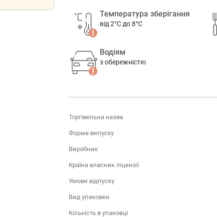
Температура зберігання
від 2°C до 8°C
Водіям
з обережністю
Торгівельна назва
Форма випуску
Виробник
Країна власник ліцензії
Умови відпуску
Вид упаковки
Кількість в упаковці