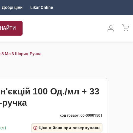
Добрі ціни
Likar Online
НАЙТИ
л 3 Мл 3 Шприц-Ручка
н'єкцій 100 Од./мл + 33
-ручка
код товару: 00-00001501
сті
Ціна дійсна при резервуванні