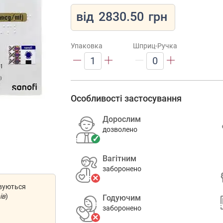
від
2830.50
грн
Упаковка
Шприц-Ручка
1
0
Особливості застосування
Дорослим
дозволено
Вагітним
заборонено
овуються
ів
)
Годуючим
заборонено