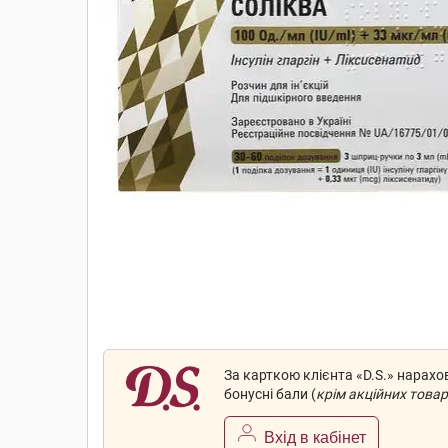
За карткою клієнта «D.S.» нарах
бонусні бали (
крім акційних товар
Вхід в кабінет