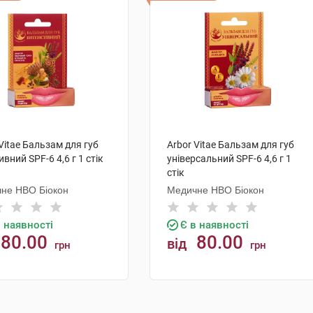
Vitae Бальзам для губ
Arbor Vitae Бальзам для губ
ивний SPF-6 4,6 г 1 стік
універсальний SPF-6 4,6 г 1
стік
не НВО Біокон
Медичне НВО Біокон
в наявності
Є в наявності
80.00
80.00
від
грн
грн
КУПИТИ
КУПИТИ