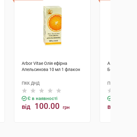
Arbor Vitae Олія ефірна
Arbor Vitae Ол
Апельсинова 10 мл 1 флакон
Бергамотова 1
ПКК ДНД
ПКК ДНД
Є в наявності
Є в наявно
100.00
100.
від
від
грн
КУПИТИ
К