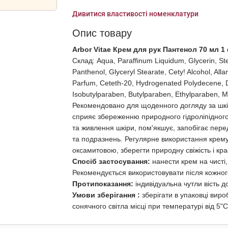
Дивитися властивості номенклатури
Опис товару
Arbor Vitae Крем для рук Пантенол 70 мл 1
Склад: Aqua, Paraffinum Liquidum, Glycerin, Ste
Panthenol, Glyceryl Stearate, Cety! Alcohol, Alla
Parfum, Ceteth-20, Hydrogenated Polydecene, D
Isobutylparaben, Butylparaben, Ethylparaben, 
Рекомендовано для щоденного догляду за шкі
сприяє збереженню природного гідроліпідного
та живлення шкіри, пом'якшує, запобігає перед
та подразнень. Регулярне використання крему
оксамитовою, зберегти природну свіжість і крас
Спосіб застосування:
нанести крем на чисті
Рекомендується використовувати після кожног
Протипоказання:
індивідуальна чутли вість д
Умови зберігання :
зберігати в упаковці вир
сонячного світла місці при температурі від 5"С