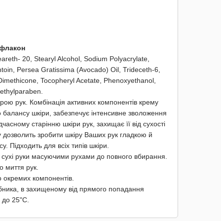
 флакон
areth- 20, Stearyl Alcohol, Sodium Polyacrylate,
ntoin, Persea Gratissima (Avocado) Oil, Trideceth-6,
imethicone, Tocopheryl Acetate, Phenoxyethanol,
Methylparaben.
рою рук. Комбінація активних компонентів крему
 балансу шкіри, забезпечує інтенсивне зволоження
часному старінню шкіри рук, захищає її від сухості
 дозволить зробити шкіру Ваших рук гладкою й
у. Підходить для всіх типів шкіри.
, сухі руки масуючими рухами до повного вбирання.
о миття рук.
о окремих компонентів.
обника, в захищеному від прямого попадання
 до 25"С.