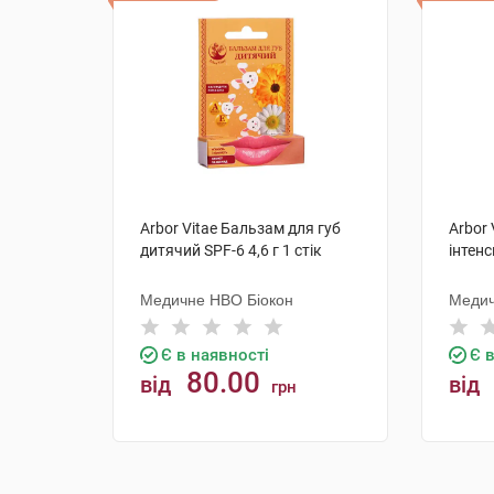
Arbor Vitae Бальзам для губ
Arbor 
дитячий SPF-6 4,6 г 1 стік
інтенс
Медичне НВО Біокон
Медич
Є в наявності
Є 
80.00
від
від
грн
КУПИТИ