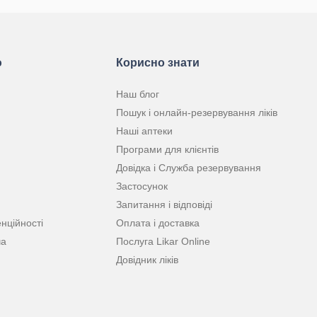
ю
Корисно знати
Наш блог
Пошук і онлайн-резервування ліків
Наші аптеки
Програми для клієнтів
Довідка і Служба резервування
Застосунок
Запитання і відповіді
нційності
Оплата і доставка
ча
Послуга Likar Online
Довідник ліків