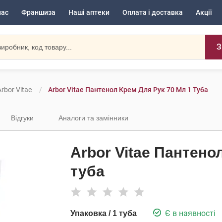
нас
Франшиза
Наші аптеки
Оплата і доставка
Акції
З
rbor Vitae
Arbor Vitae Пантенол Крем Для Рук 70 Мл 1 Туба
Відгуки
Аналоги та замінники
Arbor Vitae Пантено
туба
Є в наявності
Упаковка / 1 туба