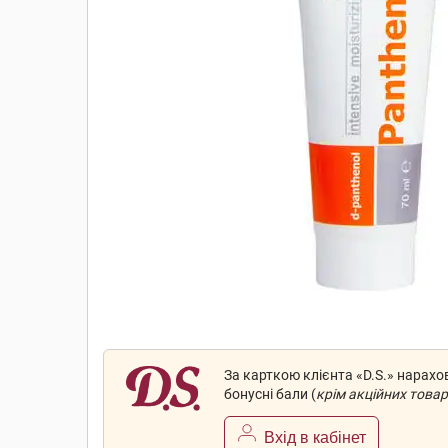
За карткою клієнта «D.S.» нарах
бонусні бали (
крім акційних товар
Вхід в кабінет