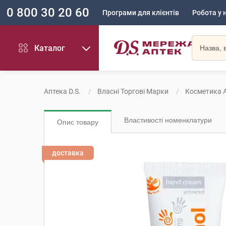
0 800 30 20 60
Програми для клієнтів
Робота у 
Каталог
Аптека D.S.
Власні Торгові Марки
Косметика A
Властивості номенклатури
Опис товару
доставка