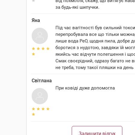
від похмілля, скажу, що витягує наб
за будь-які шипучки.
Яна
Під час вагітності був сильний токси
перепробувала все що тільки можна
лише вода РеО, щодня пила, добре 
боротися з нудотою, завдяки їй могл
якийсь час відчути полегшення і щос
Смак своєрідний, одразу багато не в
не треба, тому такої пляшки на день
Світлана
При ковіді дуже допомогла
Залишити відгук