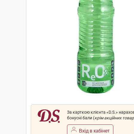
За карткою клієнта «D.S.» нарах
бонусні бали (
крім акційних товар
Вхід в кабінет