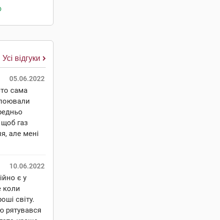
о
Усі відгуки
05.06.2022
сто сама
дпоювали
редньо
 щоб газ
я, але мені
10.06.2022
йно є у
е коли
оші світу.
ю рятувався