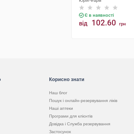
Юрія-Фарм
Є в наявності
102.60
від
грн
КУПИТИ
ю
Корисно знати
Наш блог
Пошук і онлайн-резервування ліків
Наші аптеки
Програми для клієнтів
Довідка і Служба резервування
Застосунок