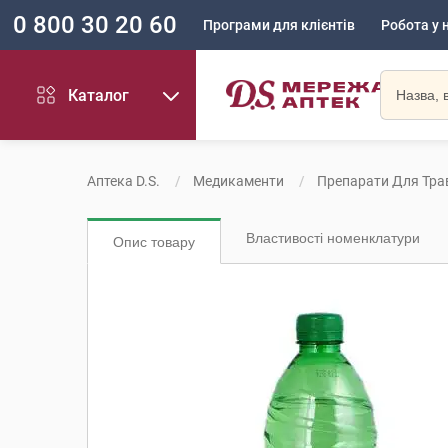
0 800 30 20 60
Програми для клієнтів
Робота у 
Каталог
Аптека D.S.
Медикаменти
Препарати Для Тра
Властивості номенклатури
Опис товару