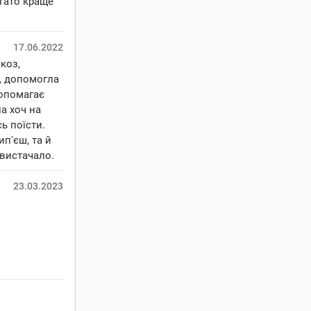
агато краще
17.06.2022
коз,
, допомогла
допомагає
а хоч на
ь поїсти.
ип'єш, та й
 вистачало.
23.03.2023