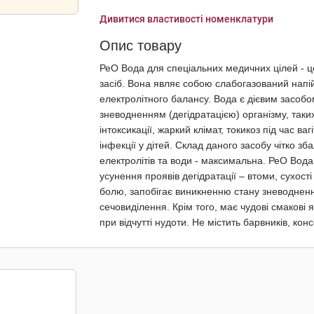
Дивитися властивості номенклатури
Опис товару
РеО Вода для спеціальних медичних цілей - це
засіб. Вона являє собою слабогазований напі
електролітного балансу. Вода є дієвим засобо
зневодненням (дегідратацією) організму, таких
інтоксикації, жаркий клімат, токикоз під час ва
інфекції у дітей. Склад даного засобу чітко з
електролітів та води - максимальна. РеО Вода
усунення проявів дегідратації – втоми, сухост
болю, запобігає виникненню стану зневоднення
сечовиділення. Крім того, має чудові смакові я
при відчутті нудоти. Не містить барвників, конс