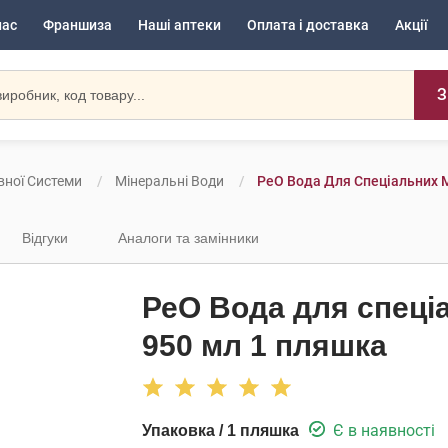
нас
Франшиза
Наші аптеки
Оплата і доставка
Акції
З
вної Системи
Мінеральні Води
РеО Вода Для Спеціальних 
Відгуки
Аналоги та замінники
РеО Вода для спеці
950 мл 1 пляшка
Є в наявності
Упаковка / 1 пляшка