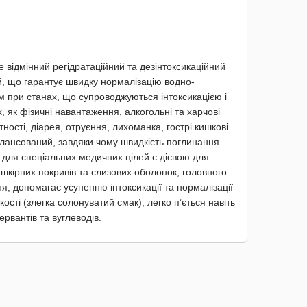
 відмінний регідратаційний та дезінтоксикаційний
й, що гарантує швидку нормалізацію водно-
м при станах, що супроводжуються інтоксикацією і
, як фізичні навантаження, алкогольні та харчові
гітності, діарея, отруєння, лихоманка, гострі кишкові
балансований, завдяки чому швидкість поглинання
 для спеціальних медичних цілей є дієвою для
і шкірних покривів та слизових оболонок, головного
, допомагає усуненню інтоксикації та нормалізації
кості (злегка солонуватий смак), легко п’ється навіть
ервантів та вуглеводів.