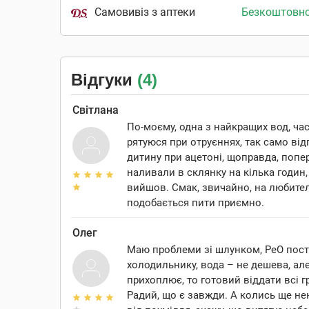
Самовивіз з аптеки
Безкоштовн
Відгуки
(4)
Світлана
По-моєму, одна з найкращих вод, ча
рятуюся при отруєннях, так само ві
дитину при ацетоні, щоправда, попе
наливали в склянку на кілька годин,
вийшов. Смак, звичайно, на любител
подобається пити приємно.
Олег
Маю проблеми зі шлунком, РеО пості
холодильнику, вода – не дешева, ал
прихоплює, то готовий віддати всі гр
Радий, що є завжди. А колись ще не