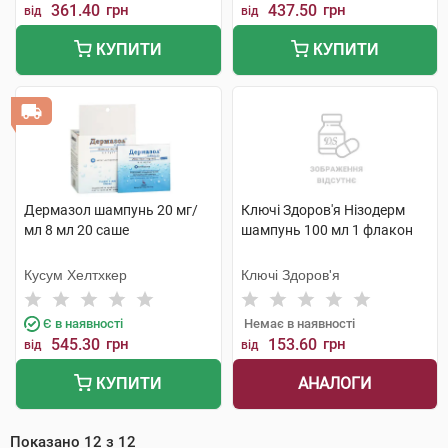
361.40
грн
437.50
грн
від
від
КУПИТИ
КУПИТИ
Дермазол шампунь 20 мг/
Ключі Здоров'я Нізодерм
мл 8 мл 20 саше
шампунь 100 мл 1 флакон
Кусум Хелтхкер
Ключі Здоров'я
Є в наявності
Немає в наявності
545.30
грн
153.60
грн
від
від
АНАЛОГИ
КУПИТИ
Показано
12
з
12