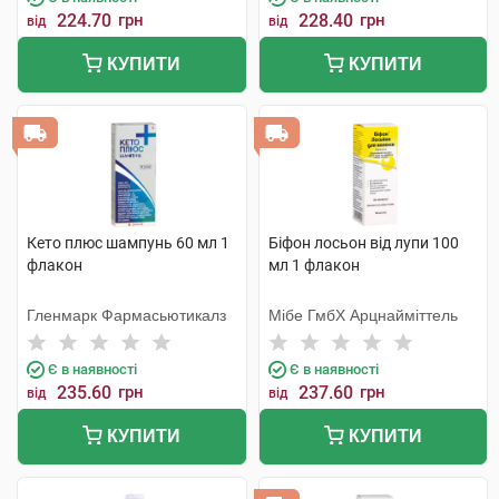
224.70
грн
228.40
грн
від
від
КУПИТИ
КУПИТИ
Кето плюс шампунь 60 мл 1
Біфон лосьон від лупи 100
флакон
мл 1 флакон
Гленмарк Фармасьютикалз
Мібе ГмбХ Арцнайміттель
Є в наявності
Є в наявності
235.60
грн
237.60
грн
від
від
КУПИТИ
КУПИТИ