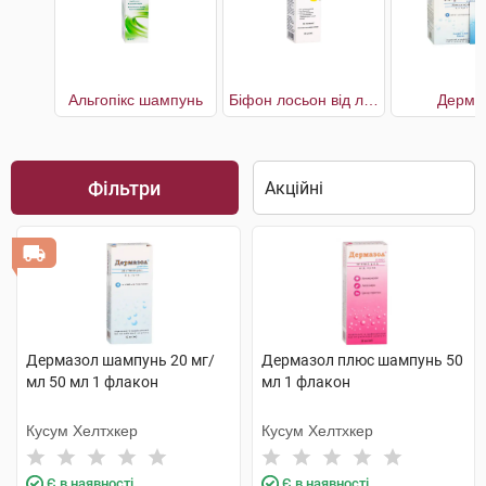
Альгопікс шампунь
Біфон лосьон від лупи
Дерма
Фільтри
Дермазол шампунь 20 мг/
Дермазол плюс шампунь 50
мл 50 мл 1 флакон
мл 1 флакон
Кусум Хелтхкер
Кусум Хелтхкер
Є в наявності
Є в наявності