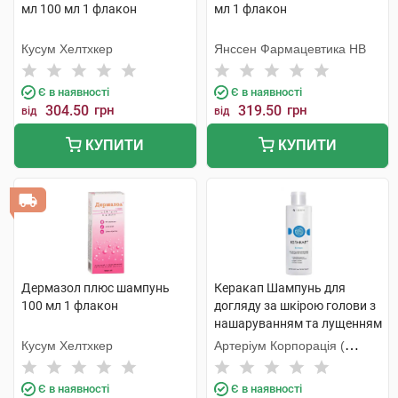
мл 100 мл 1 флакон
мл 1 флакон
Кусум Хелтхкер
Янссен Фармацевтика НВ
Є в наявності
Є в наявності
304.50
грн
319.50
грн
від
від
КУПИТИ
КУПИТИ
Дермазол плюс шампунь
Керакап Шампунь для
100 мл 1 флакон
догляду за шкірою голови з
нашаруванням та лущенням
250 мл 1 флакон
Кусум Хелтхкер
Артеріум Корпорація (
КМП+Галичфарм)
Є в наявності
Є в наявності