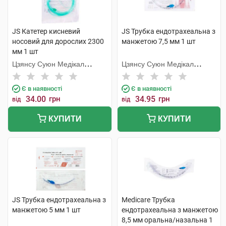
JS Катетер кисневий
JS Трубка ендотрахеальна з
носовий для дорослих 2300
манжетою 7,5 мм 1 шт
мм 1 шт
Цзянсу Суюн Медікал
Цзянсу Суюн Медікал
Метіріалс
Метіріалс
Є в наявності
Є в наявності
34.00
грн
34.95
грн
від
від
КУПИТИ
КУПИТИ
JS Трубка ендотрахеальна з
Medicare Трубка
манжетою 5 мм 1 шт
ендотрахеальна з манжетою
8,5 мм оральна/назальна 1