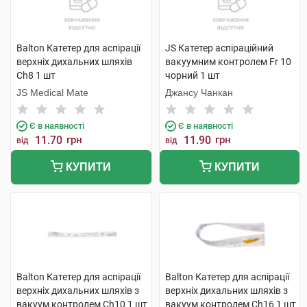
Balton Катетер для аспірації
JS Катетер аспіраційний
верхніх дихальних шляхів
вакуумним контролем Fr 10
Ch8 1 шт
чорний 1 шт
JS Medical Mate
Джансу Чанкан
Є в наявності
Є в наявності
11.70
грн
11.90
грн
від
від
КУПИТИ
КУПИТИ
Balton Катетер для аспірації
Balton Катетер для аспірації
верхніх дихальних шляхів з
верхніх дихальних шляхів з
вакуум контролем Ch10 1 шт
вакуум контролем Ch16 1 шт