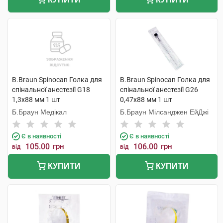
B.Braun Spinocan Голка для
B.Braun Spinocan Голка для
спінальної анестезії G18
спінальної анестезії G26
1,3x88 мм 1 шт
0,47x88 мм 1 шт
Б.Браун Медікал
Б.Браун Мілсанджен ЕйДжі
Є в наявності
Є в наявності
105.00
грн
106.00
грн
від
від
КУПИТИ
КУПИТИ