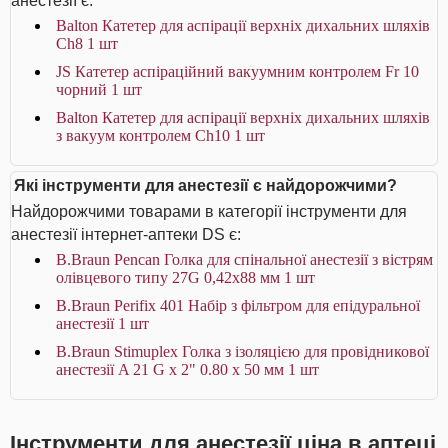
анестезії є:
Balton Катетер для аспірації верхніх дихальних шляхів
Ch8 1 шт
JS Катетер аспіраційний вакуумним контролем Fr 10
чорний 1 шт
Balton Катетер для аспірації верхніх дихальних шляхів
з вакуум контролем Ch10 1 шт
Які інструменти для анестезії є найдорожчими?
Найдорожчими товарами в категорії інструменти для
анестезії інтернет-аптеки DS є:
B.Braun Pencan Голка для спінальної анестезії з вістрям
олівцевого типу 27G 0,42х88 мм 1 шт
B.Braun Perifix 401 Набір з фільтром для епідуральної
анестезії 1 шт
B.Braun Stimuplex Голка з ізоляцією для провідникової
анестезії A 21 G x 2" 0.80 x 50 мм 1 шт
Інструменти для анестезії ціна в аптеці