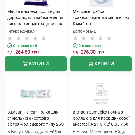
Маска киснева EcoLite для
Medicare Трубка
дорослих, для забезпечення
трахеостомічна з манжетою
високої концентрації кисню
8 мм 1 шт
з кисневою трубкою 1 шт
Інтерседжікал
Допомога-1
Є в наявності
Є в наявності
264.50
грн
276.30
грн
від
від
КУПИТИ
КУПИТИ
B.Braun Pencan Голка для
B.Braun Stimuplex Голка з
спінальної анестезії з
ізоляцією для провідникової
вістрям олівцевого типу 25G
анестезії A 21 G x 2" 0.80 x 50
0,53х88 мм 1 шт
мм 1 шт
Б.Браун Мілсанджен ЕйДжі
Б.Браун Мілсанджен ЕйДжі