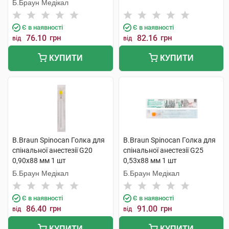
Б.Браун Медікал
Є в наявності
Є в наявності
76.10
грн
82.16
грн
від
від
КУПИТИ
КУПИТИ
B.Braun Spinocan Голка для
B.Braun Spinocan Голка для
спінальної анестезії G20
спінальної анестезії G25
0,90x88 мм 1 шт
0,53x88 мм 1 шт
Б.Браун Медікал
Б.Браун Медікал
Є в наявності
Є в наявності
86.40
грн
91.00
грн
від
від
КУПИТИ
КУПИТИ