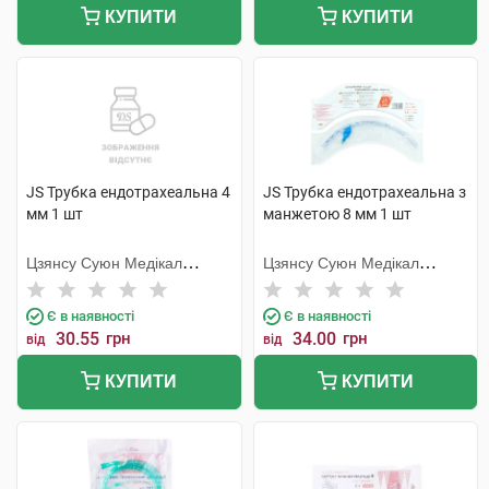
КУПИТИ
КУПИТИ
JS Трубка ендотрахеальна 4
JS Трубка ендотрахеальна з
мм 1 шт
манжетою 8 мм 1 шт
Цзянсу Суюн Медікал
Цзянсу Суюн Медікал
Метіріалс
Метіріалс
Є в наявності
Є в наявності
30.55
грн
34.00
грн
від
від
КУПИТИ
КУПИТИ