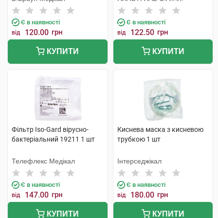
Є в наявності
Є в наявності
120.00
грн
122.50
грн
від
від
КУПИТИ
КУПИТИ
Фільтр Iso-Gard вірусно-
Киснева маска з кисневою
бактеріальний 19211 1 шт
трубкою 1 шт
Телефлекс Медікал
Інтерседжікал
Є в наявності
Є в наявності
147.00
грн
180.00
грн
від
від
КУПИТИ
КУПИТИ