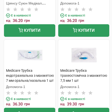
шт
Цзянсу Суюн Медікал
Допомога-1
Метіріалс
Є в наявності
Є в наявності
36.20
грн
36.20
грн
від
від
КУПИТИ
КУПИТИ
Medicare Трубка
Medicare Трубка
ендотрахеальна з манжетою
трахеостомічна з манжетою
7 мм оральна/назальна 1 шт
7,5 мм 1 шт
Допомога-1
Допомога-1
Є в наявності
Є в наявності
36.30
грн
39.30
грн
від
від