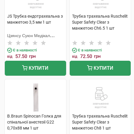
JS Трубка ендотрахеальна з
Трубка трахеальна Ruschelit
манжетою 3,5 мм 1 шт
Super Safety Clear з
манжетою Ch6.5 1 шт
Цзянсу Суюн Медікал
Метіріалс
Є в наявності
Є в наявності
57.50
грн
72.50
грн
від
від
КУПИТИ
КУПИТИ
B.Braun Spinocan Голка для
Трубка трахеальна Ruschelit
спінальної анестезії G22
Super Safety Clear з
0,70x88 мм 1 шт
манжетою Ch8 1 шт