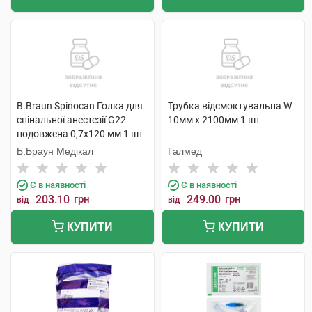
B.Braun Spinocan Голка для
Трубка відсмоктувальна W
спінальної анестезії G22
10мм х 2100мм 1 шт
подовжена 0,7х120 мм 1 шт
Б.Браун Медікал
Галмед
Є в наявності
Є в наявності
203.10
грн
249.00
грн
від
від
КУПИТИ
КУПИТИ