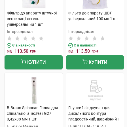
Фільтр до апарату штучної
Фільтр до апарату ШВЛ
вентиляції легень
універсальний 100 мл 1 шт
універсальний 1 шт
Інтерседжікал
Інтерседжікал
Є в наявності
Є в наявності
113.50
грн
113.50
грн
від
від
КУПИТИ
КУПИТИ
B.Braun Spinocan Голка для
Гнучкий з’єднувач для
спінальної анестезії G27
дихального контура
0,42x88 мм 1 шт
гладкостінний, шарнірний 1
шт
Б.Браун Медікал
ПЛАСТІ ЛАБ С.А.Р.Л.