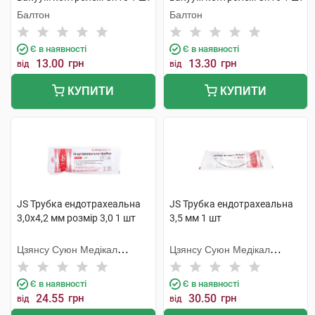
Балтон
Балтон
Є в наявності
Є в наявності
13.00
грн
13.30
грн
від
від
КУПИТИ
КУПИТИ
JS Трубка ендотрахеальна
JS Трубка ендотрахеальна
3,0х4,2 мм розмір 3,0 1 шт
3,5 мм 1 шт
Цзянсу Суюн Медікал
Цзянсу Суюн Медікал
Метіріалс
Метіріалс
Є в наявності
Є в наявності
24.55
грн
30.50
грн
від
від