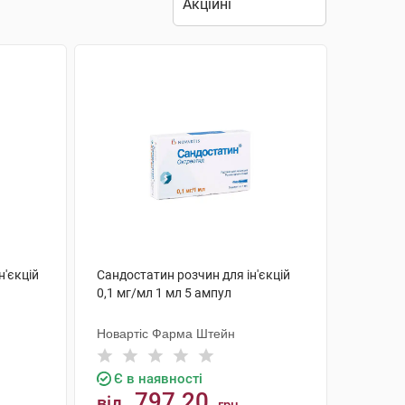
н'єкцій
Сандостатин розчин для ін'єкцій
0,1 мг/мл 1 мл 5 ампул
Новартіс Фарма Штейн
Є в наявності
797.20
від