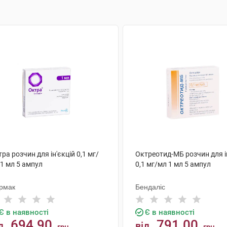
ра розчин для ін'єкцій 0,1 мг/
Октреотид-МБ розчин для і
1 мл 5 ампул
0,1 мг/мл 1 мл 5 ампул
рмак
Бендаліс
Є в наявності
Є в наявності
694.90
791.00
д
від