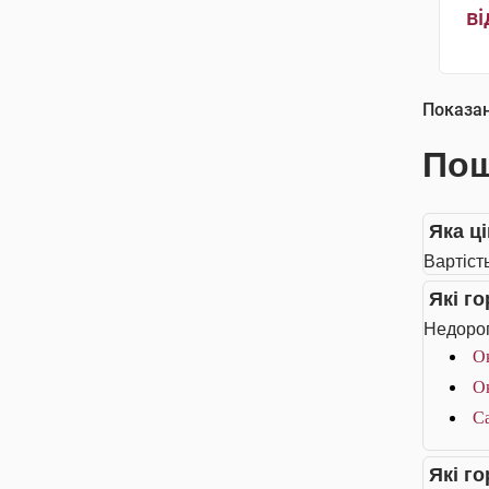
ві
Показа
Пош
Яка ц
Вартіст
Які г
Недорог
Ок
Ок
Са
Які г