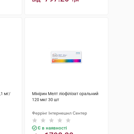
грн
КУПИТИ
,1 мг/
Мінірин Мелт ліофілізат оральний
120 мкг 30 шт
Феррінг Інтернешнл Сентер
Є в наявності