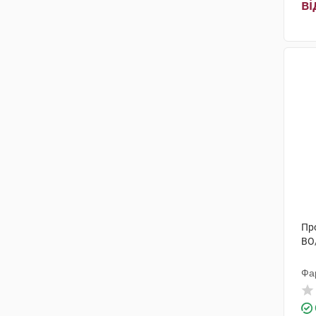
ві
Про
ВО
Фа