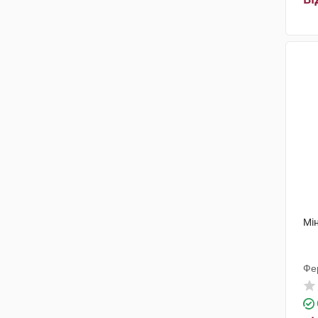
Мін
Фе