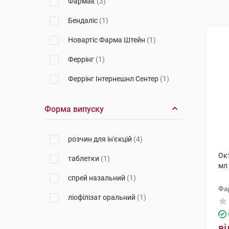
Фармак
(3)
Бендаліс
(1)
Новартіс Фарма Штейн
(1)
Феррінг
(1)
Феррінг Інтернешнл Сентер
(1)
Форма випуску
розчин для ін'єкцій
(4)
Окт
таблетки
(1)
мл 
спрей назальний
(1)
Фа
ліофілізат оральний
(1)
ві