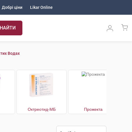
Добрі ціни
Likar Online
НАЙТИ
втих Водах
Октреотид-МБ
Прожекта