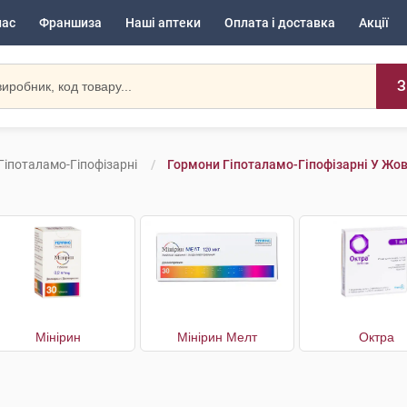
нас
Франшиза
Наші аптеки
Оплата і доставка
Акції
З
Гіпоталамо-Гіпофізарні
Гормони Гіпоталамо-Гіпофізарні У Жо
Мінірин
Мінірин Мелт
Октра