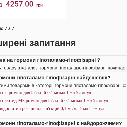
4257.00
д
грн
КУПИТИ
но
7
з
7
ирені запитання
іна на гормони гіпоталамо-гіпофізарні ?
ь товару в каталозі гормони гіпоталамо-гіпофізарні починаєть
ормони гіпоталамо-гіпофізарні найдешевші?
ими товарами в категорії гормони гіпоталамо-гіпофізарні є:
тра розчин для ін'єкцій 0,1 мг/мл 1 мл 5 ампул
треотид-МБ розчин для ін'єкцій 0,1 мг/мл 1 мл 5 ампул
ндостатин розчин для ін'єкцій 0,1 мг/мл 1 мл 5 ампул
ормони гіпоталамо-гіпофізарні є найдорожчими?