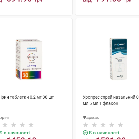
грн
грн
КУПИТИ
КУПИТИ
ірин таблетки 0,2 мг 30 шт
Уропрес спрей назальний 0
мл 5 мл 1 флакон
ррінг
Фармак
Є в наявності
Є в наявності