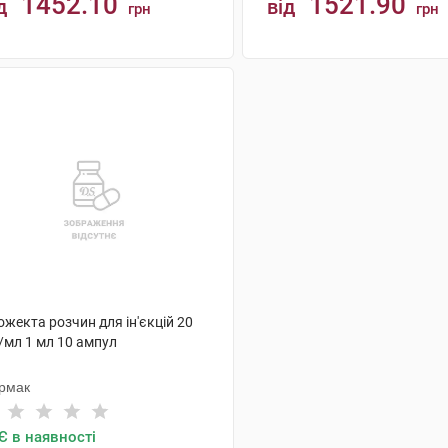
1452.10
1521.90
д
від
грн
грн
КУПИТИ
КУПИТИ
жекта розчин для ін'єкцій 20
/мл 1 мл 10 ампул
рмак
Є в наявності