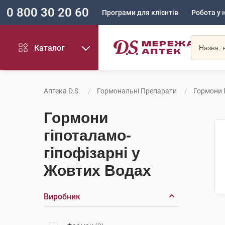
0 800 30 20 60
Програми для клієнтів
Робота у 
Каталог
Аптека D.S.
Гормональні Препарати
Гормони 
Гормони
гіпоталамо-
гіпофізарні у
Жовтих Водах
Виробник