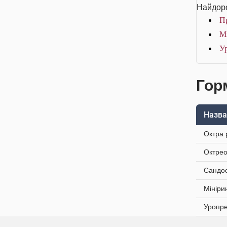
Найдоро
Пр
Мі
Ур
Гор
Назва
Октра 
Октрео
Сандос
Мініри
Уропре