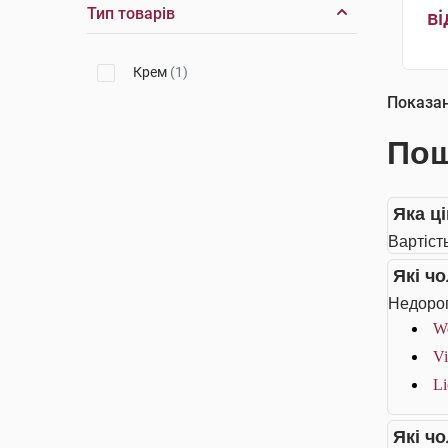
Тип товарів
ві
Крем
(1)
Показа
Пош
Яка ц
Вартіст
Які ч
Недорог
We
Vi
Li
Які ч