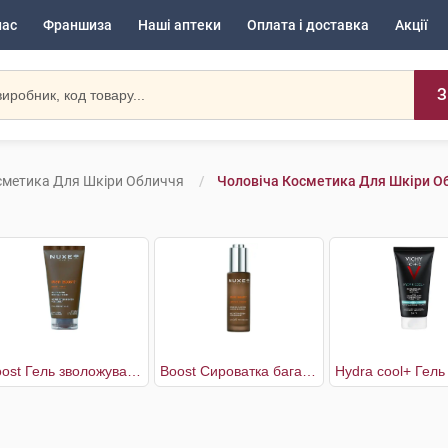
нас
Франшиза
Наші аптеки
Оплата і доставка
Акції
З
сметика Для Шкіри Обличчя
Чоловіча Косметика Для Шкіри О
Boost Гель зволожувальний чоловічий для обличчя
Boost Сироватка багатоцільова чоловіча для обличчя