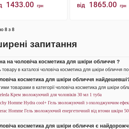
1433.00
1865.00
д
від
грн
грн
КУПИТИ
КУПИТИ
но
8
з
8
ирені запитання
іна на чоловіча косметика для шкіри обличчя ?
ь товару в каталозі чоловіча косметика для шкіри обличчя по
оловіча косметика для шкіри обличчя найдешевші
ими товарами в категорії чоловіча косметика для шкіри обли
leda Крем зволожуючий для чоловіків 30 мл 1 туба
chy Homme Hydra cool+ Гель зволожуючий з охолоджуючим ефекто
erac Homme Гель зволожуючий енергетичний від втоми шкіри 50 
оловіча косметика для шкіри обличчя є найдорож