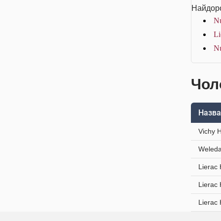
Найдоро
Nu
L
Nu
Чол
Назва
Vichy 
Weleda
Lierac
Lierac
Lierac