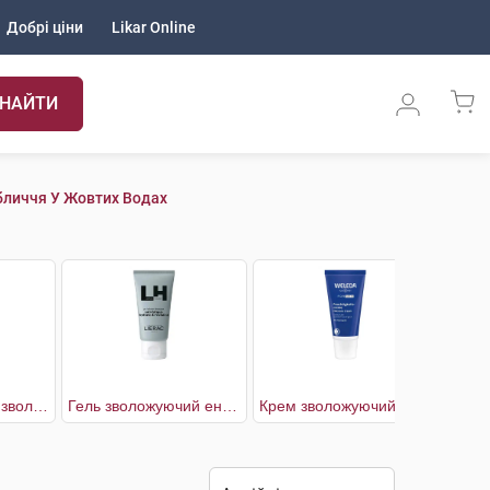
Добрі ціни
Likar Online
НАЙТИ
бличчя У Жовтих Водах
Hydra cool+ Гель зволожуючий з охолоджуючим ефектом для обличчя та контуру очей
Гель зволожуючий енергетичний від втоми шкіри
Крем зволожуючий для чоловіків