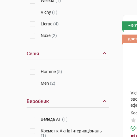
Weleda
(1)
Vichy
(1)
Lierac
(4)
−30
Nuxe
(2)
дос
Серія
Homme
(5)
Men
(2)
Vi
зв
Виробник
еф
оче
Кос
Веледа АГ
(1)
Косметік Актів Інтернаціональ
ві
(1)