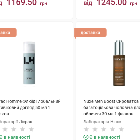
1169.50
1245.00
д
від
грн
грн
КУПИТИ
КУПИТИ
тавка
доставка
erac Homme Флюїд Глобальний
Nuxe Men Boost Сироватка
ивіковий догляд 50 мл 1
багатоцільова чоловіча дл
акон
обличчя 30 мл 1 флакон
ораторії Лієрак
Лабораторія Нюкс
Є в наявності
Є в наявності