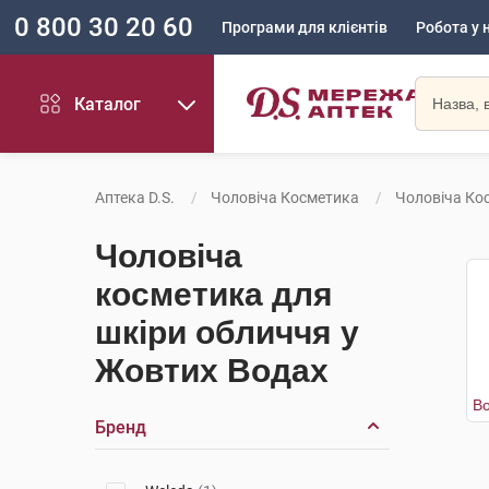
0 800 30 20 60
Програми для клієнтів
Робота у 
Каталог
Аптека D.S.
Чоловіча Косметика
Чоловіча Ко
Чоловіча
косметика для
шкіри обличчя у
Жовтих Водах
Бренд