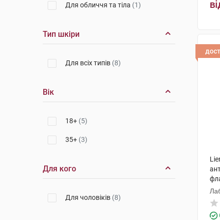
ві
Для обличчя та тіла
(1)
Тип шкіри
дос
Для всіх типів
(8)
Вік
18+
(5)
35+
(3)
Li
Для кого
ант
фл
Лаб
Для чоловіків
(8)