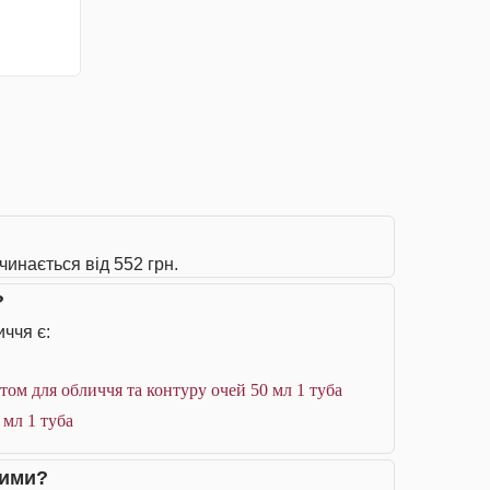
чинається від 552 грн.
?
ччя є:
м для обличчя та контуру очей 50 мл 1 туба
мл 1 туба
чими?