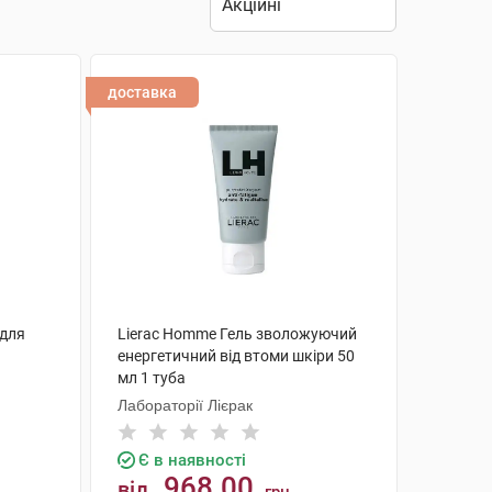
доставка
 для
Lierac Homme Гель зволожуючий
енергетичний від втоми шкіри 50
мл 1 туба
Лабораторії Лієрак
Є в наявності
968.00
від