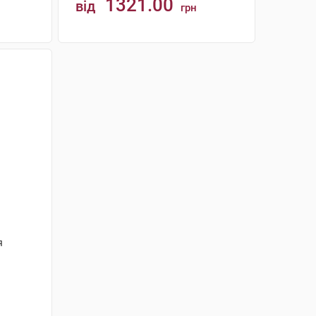
1321.00
від
грн
КУПИТИ
я