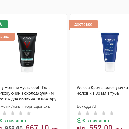
%
доставка
тавка
chy Homme Hydra cool+ Гель
Weleda Крем зволожуючий
оложуючий з охолоджуючим
чоловіків 30 мл 1 туба
ектом для обличчя та контуру
й 50 мл 1 туба
метік Актів Інтернаціональ
Веледа АГ
Є в наявності
Є в наявності
667.10
552.00
д
953.00
від