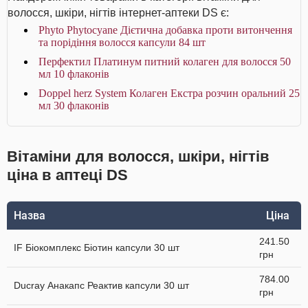
волосся, шкіри, нігтів інтернет-аптеки DS є:
Phyto Phytocyane Дієтична добавка проти витончення
та порідіння волосся капсули 84 шт
Перфектил Платинум питний колаген для волосся 50
мл 10 флаконів
Doppel herz System Колаген Екстра розчин оральний 25
мл 30 флаконів
Вітаміни для волосся, шкіри, нігтів
ціна в аптеці DS
Назва
Ціна
241.50
IF Біокомплекс Біотин капсули 30 шт
грн
784.00
Ducray Анакапс Реактив капсули 30 шт
грн