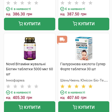
Є в наявності
Є в наявності
386.30
грн
387.50
грн
від
від
КУПИТИ
КУПИТИ
Novel Вітаміни жувальні
Гіалуронова кислота Супер
Біотин таблетки 5000 мкг 60
Форте таблетки 30 шт
шт
Іннофарма
ШеньЧжень Юнісон Біо-Тек
Ко. Лтд
Є в наявності
Є в наявності
405.30
грн
407.60
грн
від
від
КУПИТИ
КУПИТИ