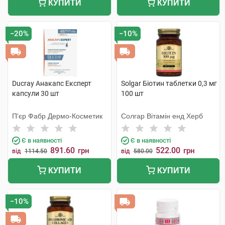
КУПИТИ
КУПИТИ
−20%
−10%
Ducray Анакапс Експерт
Solgar Біотин таблетки 0,3 мг
капсули 30 шт
100 шт
П'єр Фабр Дермо-Косметик
Солгар Вітамін енд Херб
Є в наявності
Є в наявності
891.60
522.00
грн
грн
від
1114.50
від
580.00
КУПИТИ
КУПИТИ
−10%