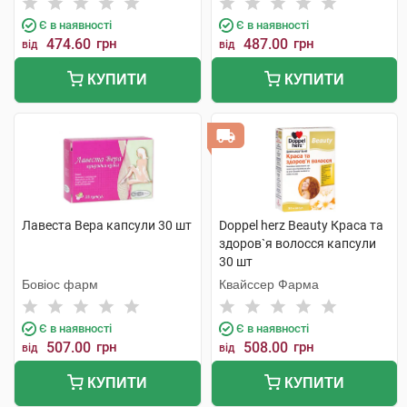
Є в наявності
Є в наявності
474.60
грн
487.00
грн
від
від
КУПИТИ
КУПИТИ
Лавеста Вера капсули 30 шт
Doppel herz Beauty Краса та
здоров`я волосся капсули
30 шт
Бовіос фарм
Квайссер Фарма
Є в наявності
Є в наявності
507.00
грн
508.00
грн
від
від
КУПИТИ
КУПИТИ