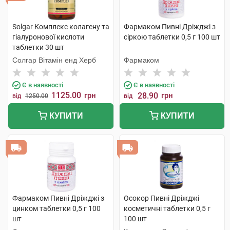
Solgar Комплекс колагену та
Фармаком Пивні Дріжджі з
гіалуронової кислоти
сіркою таблетки 0,5 г 100 шт
таблетки 30 шт
Солгар Вітамін енд Херб
Фармаком
Є в наявності
Є в наявності
1125.00
грн
28.90
грн
від
1250.00
від
КУПИТИ
КУПИТИ
Фармаком Пивні Дріжджі з
Осокор Пивні Дріжджі
цинком таблетки 0,5 г 100
косметичні таблетки 0,5 г
шт
100 шт