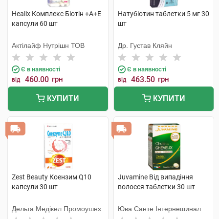
Healix Комплекс Біотін +А+Е
Натубіотин таблетки 5 мг 30
капсули 60 шт
шт
Актілайф Нутрішн ТОВ
Др. Густав Кляйн
Є в наявності
Є в наявності
460.00
грн
463.50
грн
від
від
КУПИТИ
КУПИТИ
Zest Beauty Коензим Q10
Juvamine Від випадіння
капсули 30 шт
волосся таблетки 30 шт
Дельта Медікел Промоушнз
Юва Санте Інтернешинал