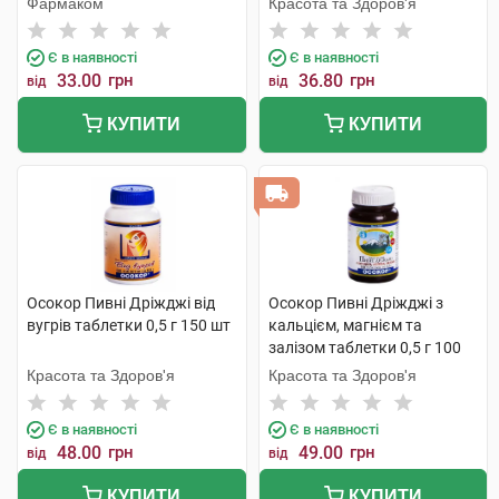
Фармаком
Красота та Здоров'я
Є в наявності
Є в наявності
33.00
грн
36.80
грн
від
від
КУПИТИ
КУПИТИ
Осокор Пивні Дріжджі від
Осокор Пивні Дріжджі з
вугрів таблетки 0,5 г 150 шт
кальцієм, магнієм та
залізом таблетки 0,5 г 100
шт
Красота та Здоров'я
Красота та Здоров'я
Є в наявності
Є в наявності
48.00
грн
49.00
грн
від
від
КУПИТИ
КУПИТИ