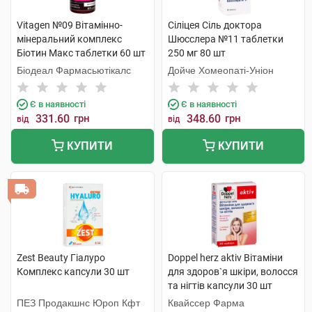
Vitagen №09 Вітамінно-
Сiлiцея Сіль доктора
мінеральний комплекс
Шюсслера №11 таблетки
Біотин Макс таблетки 60 шт
250 мг 80 шт
Біодеал Фармасьютікалс
Дойче Хомеопаті-Уніон
Є в наявності
Є в наявності
331.60
грн
348.60
грн
від
від
КУПИТИ
КУПИТИ
Zest Beauty Гіалуро
Doppel herz aktiv Вітаміни
Комплекс капсули 30 шт
для здоров`я шкіри, волосся
та нігтів капсули 30 шт
ПЕЗ Продакшнс Юроп Кфт
Квайссер Фарма