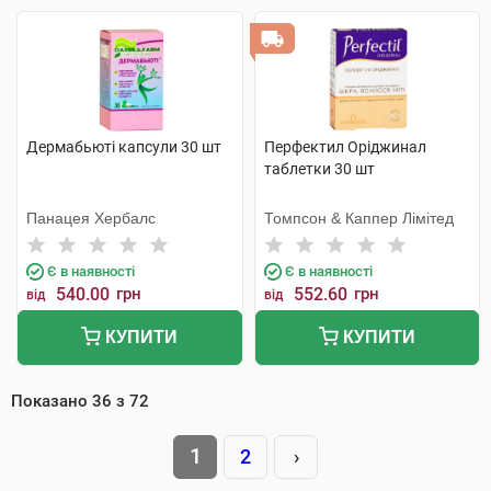
Дермабьюті капсули 30 шт
Перфектил Оріджинал
таблетки 30 шт
Панацея Хербалс
Томпсон & Каппер Лімітед
Є в наявності
Є в наявності
540.00
грн
552.60
грн
від
від
КУПИТИ
КУПИТИ
Показано
36
з
72
1
2
›